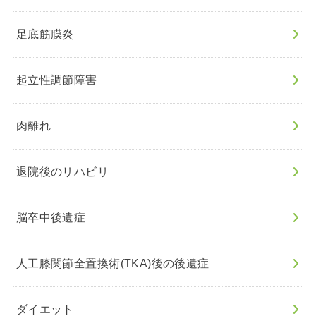
足底筋膜炎
起立性調節障害
肉離れ
退院後のリハビリ
脳卒中後遺症
人工膝関節全置換術(TKA)後の後遺症
ダイエット