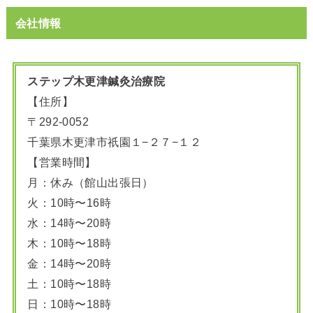
会社情報
ステップ木更津鍼灸治療院
【住所】
〒292-0052
千葉県木更津市祇園１−２７−１２
【営業時間】
月：休み（館山出張日）
火：10時〜16時
水：14時〜20時
木：10時〜18時
金：14時〜20時
土：10時〜18時
日：10時〜18時