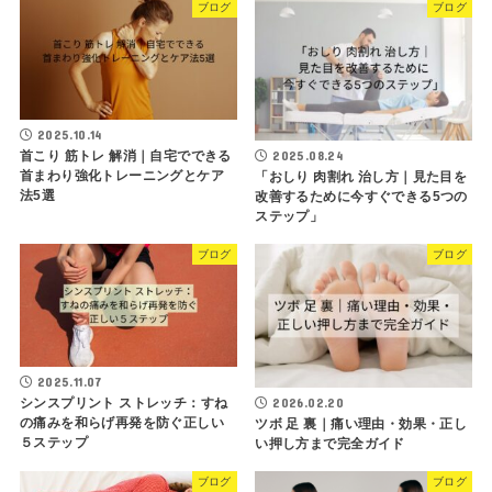
ブログ
ブログ
2025.10.14
首こり 筋トレ 解消｜自宅でできる
2025.08.24
首まわり強化トレーニングとケア
「おしり 肉割れ 治し方｜見た目を
法5選
改善するために今すぐできる5つの
ステップ」
ブログ
ブログ
2025.11.07
シンスプリント ストレッチ：すね
2026.02.20
の痛みを和らげ再発を防ぐ正しい
ツボ 足 裏｜痛い理由・効果・正し
５ステップ
い押し方まで完全ガイド
ブログ
ブログ