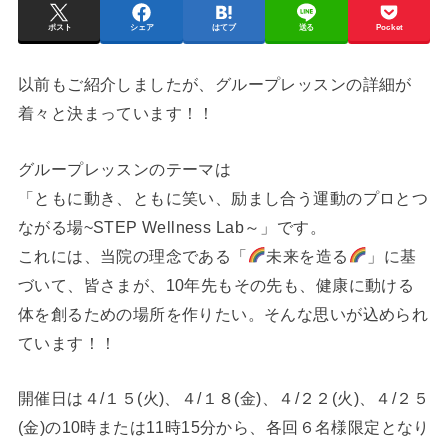
ポスト
シェア
はてブ
送る
Pocket
以前もご紹介しましたが、グループレッスンの詳細が
着々と決まっています！！
グループレッスンのテーマは
「ともに動き、ともに笑い、励まし合う運動のプロとつ
ながる場~STEP Wellness Lab～」です。
これには、当院の理念である「
未来を造る
」に基
づいて、皆さまが、10年先もその先も、健康に動ける
体を創るための場所を作りたい。そんな思いが込められ
ています！！
開催日は４/１５(火)、４/１８(金)、４/２２(火)、４/２５
(金)の10時または11時15分から、各回６名様限定となり