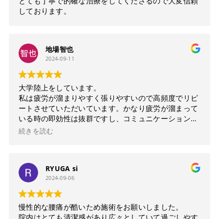
とても丁寧で的確な治療をしてくださるので大変信頼
しております。
地場智也
2024-09-11
大学陸上をしています。
私は疲労が溜まりやすく張りやすいので高頻度でリピ
ートさせていただいています。かなり疲労が溜まって
いる時の即効性は抜群ですし、コミュニケーションの
取りやすさの点もあるので日頃の鬱憤も話したりな
続きを読む
ど。
日頃のスポーツをしている方や体が疲れている方には
特におすすめなのかなと感じました。
RYUGA si
2024-09-06
慢性的な腰痛が酷いため施術をお願いしました。
院内はとても清潔感があり広々としていて過ごしやす