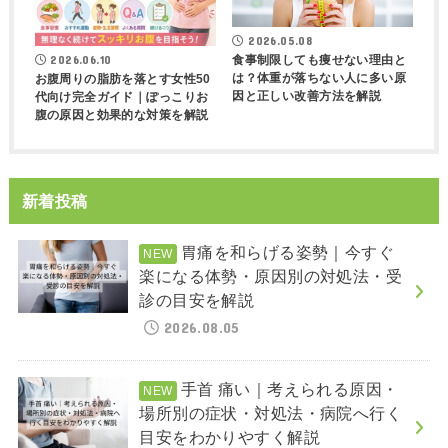
2026.05.08
2026.06.10
食事制限しても痩せない理由と
は？体重が落ちない人に多い原
お腹周りの脂肪を落とす女性50
因と正しい改善方法を解説
代向け完全ガイド｜ぽっこりお
腹の原因と効果的な対策を解説
新着投稿
胃痛を和らげる姿勢｜今すぐ
楽になる体勢・原因別の対処法・受
診の目安を解説
2026.08.05
手首 痛い｜考えられる原因・
場所別の症状・対処法・病院へ行く
目安をわかりやすく解説