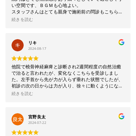
い空間です、ＢＧＭも心地よい。
スタッフさんはとても親身で施術前の問診もこちらの
辛さを理解して寄り添ってくれるような感じで好印象
続きを読む
です。
鍼灸は初めてで緊張もあったのですが、治療工程を丁
寧に説明して頂けて気持ちよく受けられました(^^)
リキ
他と比べる要素が私にはありませんが、ここまで効果
2024-08-17
があると思いませんでした！終わった後、体の可動域
が広がりバキバキだった体が軽い！快感です！
私生活のアフタフォローや、自宅でのストレッチのア
他院で橈骨神経麻痺と診断され2週間程度の自然治癒
ドバイスも頂けて文句なしの☆５評価です
またすぐ
で治ると言われたが、変化なくこちらを受診しまし
行くと思います
た。左手首から先が力が入らず垂れた状態でしたが、
初診の次の日からは力が入り、徐々に動くようになり
ました。
続きを読む
鍼治療は初めてでしたが、痛みも無くとても親身に施
術してくださるので安心です。
宮野良太
2024-07-22