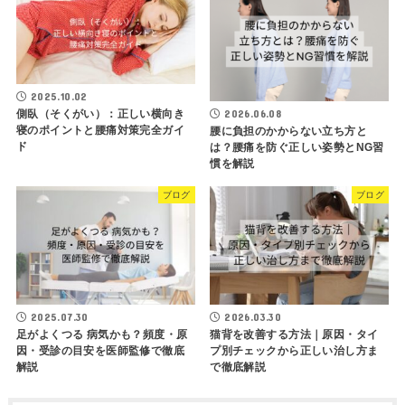
2025.10.02
側臥（そくがい）：正しい横向き
2026.06.08
寝のポイントと腰痛対策完全ガイ
腰に負担のかからない立ち方と
ド
は？腰痛を防ぐ正しい姿勢とNG習
慣を解説
ブログ
ブログ
2025.07.30
2026.03.30
足がよくつる 病気かも？頻度・原
猫背を改善する方法｜原因・タイ
因・受診の目安を医師監修で徹底
プ別チェックから正しい治し方ま
解説
で徹底解説