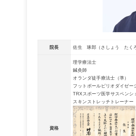
院長
佐生 琢郎（さしょう たく
理学療法士
鍼灸師
オランダ徒手療法士（準）
フットボールピリオダイゼー
TRXスポーツ医学サスペンシ
スキンストレッチトレーナー
資格