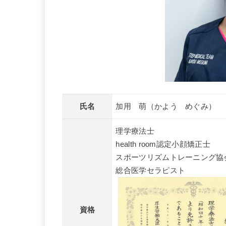
氏名
加用 萌（かよう めぐみ）
理学療法士
health room認定小顔矯正士
スポーツリズムトレーニング協
総合医学セラピスト
資格