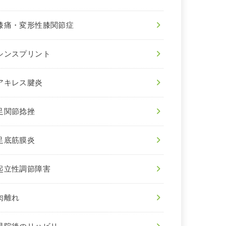
膝痛・変形性膝関節症
シンスプリント
アキレス腱炎
足関節捻挫
足底筋膜炎
起立性調節障害
肉離れ