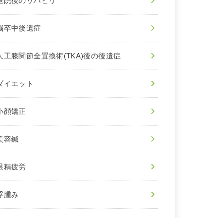
退院後のリハビリ
脳卒中後遺症
人工膝関節全置換術(TKA)後の後遺症
ダイエット
小顔矯正
美容鍼
眼精疲労
浮腫み