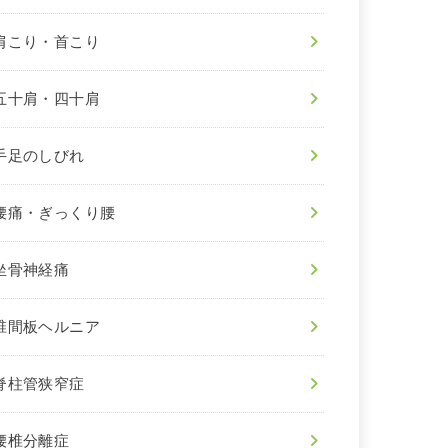
肩こり・首こり
五十肩・四十肩
手足のしびれ
腰痛・ぎっくり腰
坐骨神経痛
椎間板ヘルニア
脊柱管狭窄症
腰椎分離症