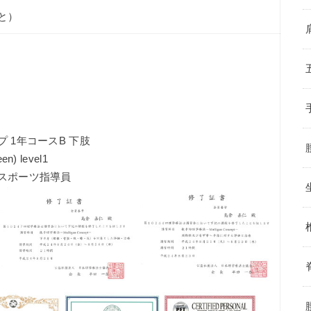
と）
 1年コースB 下肢
en) level1
スポーツ指導員