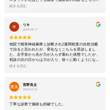
辛さを理解して寄り添ってくれるような感じで好印象
続きを読む
です。
鍼灸は初めてで緊張もあったのですが、治療工程を丁
寧に説明して頂けて気持ちよく受けられました(^^)
リキ
他と比べる要素が私にはありませんが、ここまで効果
2024-08-17
があると思いませんでした！終わった後、体の可動域
が広がりバキバキだった体が軽い！快感です！
私生活のアフタフォローや、自宅でのストレッチのア
他院で橈骨神経麻痺と診断され2週間程度の自然治癒
ドバイスも頂けて文句なしの☆５評価です
またすぐ
で治ると言われたが、変化なくこちらを受診しまし
行くと思います
た。左手首から先が力が入らず垂れた状態でしたが、
初診の次の日からは力が入り、徐々に動くようになり
ました。
続きを読む
鍼治療は初めてでしたが、痛みも無くとても親身に施
術してくださるので安心です。
宮野良太
2024-07-22
丁寧な診察で施術も的確でした。