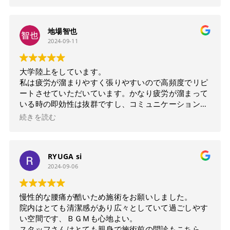
地場智也
2024-09-11
大学陸上をしています。
私は疲労が溜まりやすく張りやすいので高頻度でリピ
ートさせていただいています。かなり疲労が溜まって
いる時の即効性は抜群ですし、コミュニケーションの
取りやすさの点もあるので日頃の鬱憤も話したりな
続きを読む
ど。
日頃のスポーツをしている方や体が疲れている方には
特におすすめなのかなと感じました。
RYUGA si
2024-09-06
慢性的な腰痛が酷いため施術をお願いしました。
院内はとても清潔感があり広々としていて過ごしやす
い空間です、ＢＧＭも心地よい。
スタッフさんはとても親身で施術前の問診もこちらの