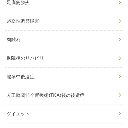
足底筋膜炎
起立性調節障害
肉離れ
退院後のリハビリ
脳卒中後遺症
人工膝関節全置換術(TKA)後の後遺症
ダイエット