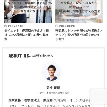
2026.02.06
2025.08.28
ダイエット 停滞期の考え方｜挫
呼吸筋ストレッチ 寝ながら簡単5ス
折しない思考法と正しい乗り越え
テップ｜深い呼吸と快眠をかなえ
方
る方法
ABOUT US
佐生 琢郎
ステップ木更津鍼灸治療院 院長
国家資格：理学療法士、鍼灸師
民間資格：オランダ徒手療法士
（準）、フットボールピリオダイゼーションスペシャリスト、