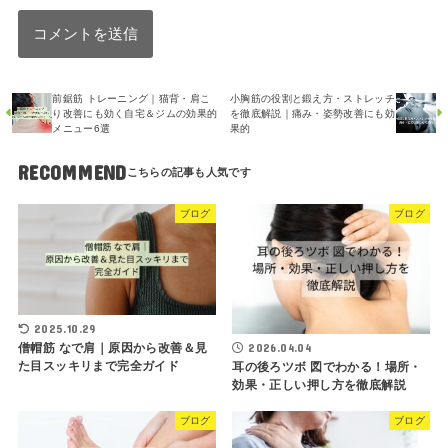
前鋸筋 トレーニング｜猫背・肩こ
小胸筋の役割と鍛え方・ストレッチ
り改善にも効く自宅＆ジムの効果的
を徹底解説｜痛み・姿勢改善にも効
メニュー6選
果的
RECOMMEND
ブログ
ブログ
2025.10.29
僧帽筋 なで肩｜原因から改善＆見
2026.04.04
た目スッキリまで完全ガイド
耳の後ろツボ 図でわかる！場所・
効果・正しい押し方を徹底解説
ブログ
ブログ