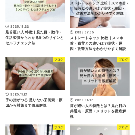
2025.12.22
足首硬い人 特徴｜見た目・動作・
2026.07.05
生活習慣からわかる5つのサインと
ストレートネック 比較｜スマホ
セルフチェック法
首・猫背との違いは？症状・原
因・改善方法をわかりやすく解説
ブログ
ブログ
2025.11.21
手の指がつる 足りない栄養素：原
2026.06.17
因から対策まで徹底解説
首が細い人の特徴とは？見た目の
共通点・原因・メリットを徹底解
説
ブログ
ブログ