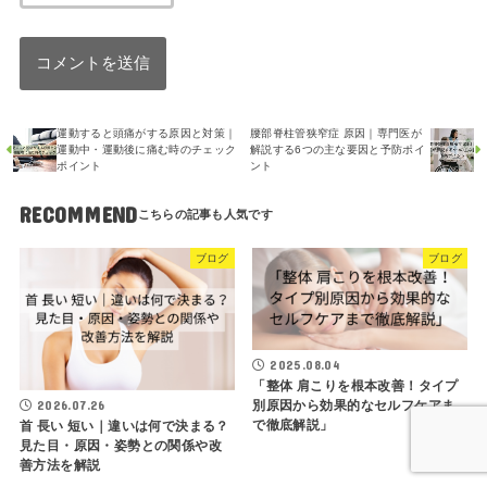
運動すると頭痛がする原因と対策｜
腰部脊柱管狭窄症 原因｜専門医が
運動中・運動後に痛む時のチェック
解説する6つの主な要因と予防ポイ
ポイント
ント
RECOMMEND
ブログ
ブログ
2025.08.04
「整体 肩こりを根本改善！タイプ
2026.07.26
別原因から効果的なセルフケアま
で徹底解説」
首 長い 短い｜違いは何で決まる？
見た目・原因・姿勢との関係や改
善方法を解説