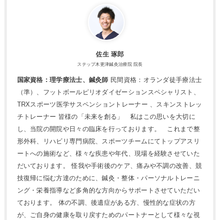
佐生 琢郎
ステップ木更津鍼灸治療院 院長
国家資格：理学療法士、鍼灸師
民間資格：オランダ徒手療法士
（準）、フットボールピリオダイゼーションスペシャリスト、
TRXスポーツ医学サスペンショントレーナー 、スキンストレッ
チトレーナー 皆様の「未来を創る」 私はこの思いを大切に
し、当院の開院や日々の臨床を行っております。 これまで整
形外科、リハビリ専門病院、スポーツチームにてトップアスリ
ートへの施術など、様々な疾患や年代、現場を経験させていた
だいております。 怪我や手術後のケア、痛みや不調の改善、競
技復帰に悩む方達のために、鍼灸・整体・パーソナルトレーニ
ング・栄養指導など多角的な方向からサポートさせていただい
ております。 体の不調、後遺症がある方、慢性的な症状の方
が、ご自身の健康を取り戻すためのパートナーとして様々な視