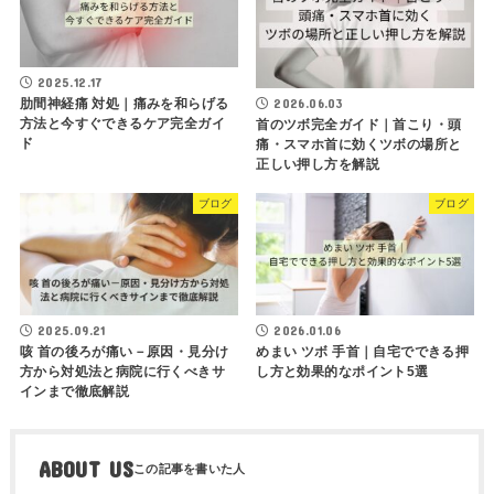
2025.12.17
肋間神経痛 対処｜痛みを和らげる
2026.06.03
方法と今すぐできるケア完全ガイ
首のツボ完全ガイド｜首こり・頭
ド
痛・スマホ首に効くツボの場所と
正しい押し方を解説
ブログ
ブログ
2025.09.21
2026.01.06
咳 首の後ろが痛い－原因・見分け
めまい ツボ 手首｜自宅でできる押
方から対処法と病院に行くべきサ
し方と効果的なポイント5選
インまで徹底解説
ABOUT US