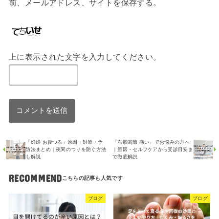
前、メールアドレス、サイトを保存する。
上に表示された文字を入力してください。
「妊婦 お腹つる」原因・対策・予
「右股関節 痛い」でお悩みの方へ
防法まとめ｜夜間のつりを防ぐ方法
｜原因・セルフケアから受診目安ま
も解説
で徹底解説
RECOMMEND
ブログ
ブログ