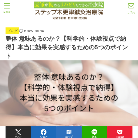
MENU
ご予約
2025.08.14
ブログ
整体 意味あるのか？【科学的・体験視点で納
得】本当に効果を実感するための5つのポイン
ト
ポスト
シェア
はてブ
送る
Pocket