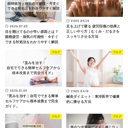
2025.09.30
足を上げて寝る 疲労回復の効果と
2026.07.05
正しいやり方｜むくみ・だるさを
目を開けてるのが辛い原因とは？
スッキリさせる方法
眼精疲労・病気の可能性・今すぐ
できる対処法をわかりやすく解説
ブログ
ブログ
2026.01.09
2025.04.10
「歪みを治す｜自宅でできる簡単
鍼灸ダイエット：東洋医学で健康
セルフケアから根本改善まで完全
的に痩せる方法
ガイド」
ブログ
ブログ