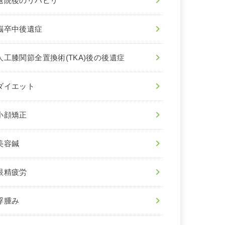
退院後のリハビリ
脳卒中後遺症
人工膝関節全置換術(TKA)後の後遺症
ダイエット
小顔矯正
美容鍼
眼精疲労
浮腫み