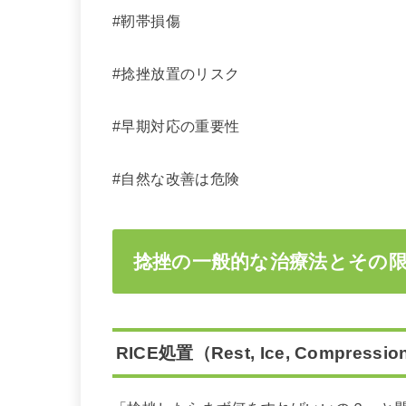
#靭帯損傷
#捻挫放置のリスク
#早期対応の重要性
#自然な改善は危険
捻挫の一般的な治療法とその
RICE処置（Rest, Ice, Compressio