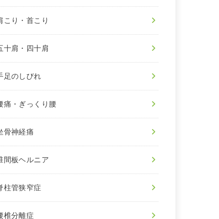
肩こり・首こり
五十肩・四十肩
手足のしびれ
腰痛・ぎっくり腰
坐骨神経痛
椎間板ヘルニア
脊柱管狭窄症
腰椎分離症