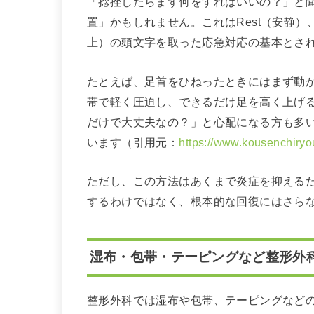
「捻挫したらまず何をすればいいの？」と聞
置」かもしれません。これはRest（安静）、Ice
上）の頭文字を取った応急対応の基本とさ
たとえば、足首をひねったときにはまず動
帯で軽く圧迫し、できるだけ足を高く上げ
だけで大丈夫なの？」と心配になる方も多
います（引用元：
https://www.kousenchir
ただし、この方法はあくまで炎症を抑える
するわけではなく、根本的な回復にはさら
湿布・包帯・テーピングなど整形外
整形外科では湿布や包帯、テーピングなど