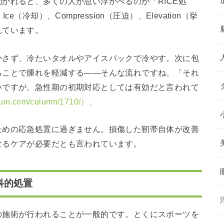
かれると、多くの人が思い浮かべるのが「RICE処
（冷却）、Compression（圧迫）、Elevation（挙
れています。
かさず、冷たいタオルやアイスパックで冷やす。次に包
ることで腫れを軽減する——そんな流れですね。「それ
いですが、急性期の初期対応としては有効だと言われて
youin.com/column/1710/）。
ための応急処置に過ぎません。損傷した靭帯自体が改善
なるケアが必要だとも言われています。
科的処置
の施術が行われることが一般的です。とくにスポーツを