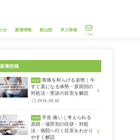
わせ
新着情報
館山院
求人情報
ご予約
新着投稿
胃痛を和らげる姿勢｜今
すぐ楽になる体勢・原因別の
対処法・受診の目安を解説
2026.08.05
手首 痛い｜考えられる
原因・場所別の症状・対処
法・病院へ行く目安をわかり
やすく解説