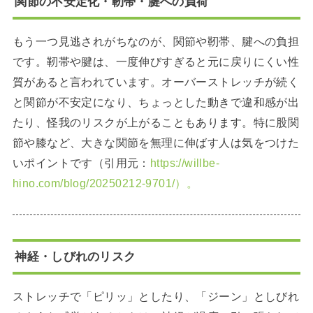
関節の不安定化・靭帯・腱への負荷
もう一つ見逃されがちなのが、関節や靭帯、腱への負担
です。靭帯や腱は、一度伸びすぎると元に戻りにくい性
質があると言われています。オーバーストレッチが続く
と関節が不安定になり、ちょっとした動きで違和感が出
たり、怪我のリスクが上がることもあります。特に股関
節や膝など、大きな関節を無理に伸ばす人は気をつけた
いポイントです（引用元：
https://willbe-
hino.com/blog/20250212-9701/）。
神経・しびれのリスク
ストレッチで「ピリッ」としたり、「ジーン」としびれ