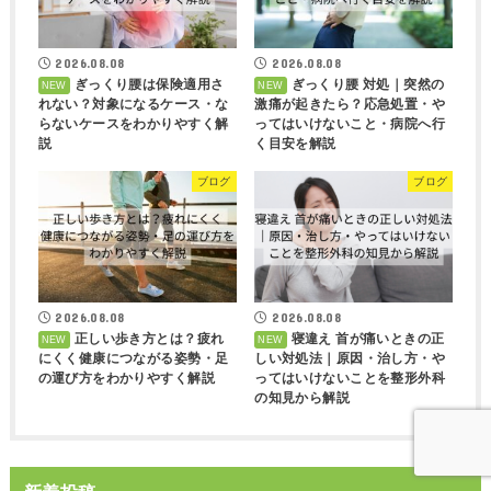
2026.08.08
2026.08.08
ぎっくり腰は保険適用さ
ぎっくり腰 対処｜突然の
れない？対象になるケース・な
激痛が起きたら？応急処置・や
らないケースをわかりやすく解
ってはいけないこと・病院へ行
説
く目安を解説
ブログ
ブログ
2026.08.08
2026.08.08
正しい歩き方とは？疲れ
寝違え 首が痛いときの正
にくく健康につながる姿勢・足
しい対処法｜原因・治し方・や
の運び方をわかりやすく解説
ってはいけないことを整形外科
の知見から解説