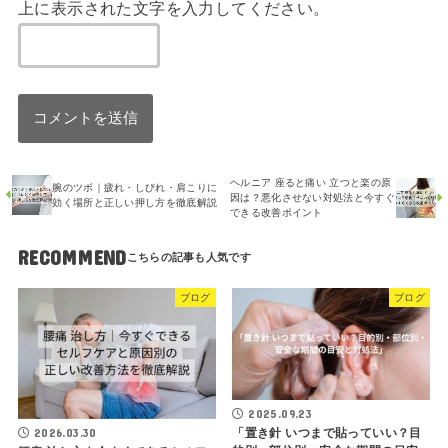
上に表示された文字を入力してください。
ヘルニア 座ると痛い 立つと楽の原
腕のツボ｜疲れ・しびれ・肩こりに
因は？悪化させない対処法と今すぐ
効く場所と正しい押し方を徹底解説
できる改善ポイント
RECOMMEND
ブログ
ブログ
2025.09.23
「置き針 いつまで貼っていい？目
2026.03.30