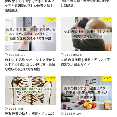
的別・部位別・安全な期間の目安
腰痛 治し方｜今すぐできるセルフ
と対処法」
ケアと原因別の正しい改善方法を
徹底解説
ブログ
ブログ
2026.07.20
2026.02.28
めまい 対処法 ツボ｜今すぐ押せる
ツボ 自律神経｜効果・押し方・不
おすすめ7選と正しい押し方・危険
調別ツボ完全ガイド
な症状の見分け方を解説
ブログ
ブログ
2025.11.13
呼吸 胸郭の動き：構造・メカニズ
2026.01.29