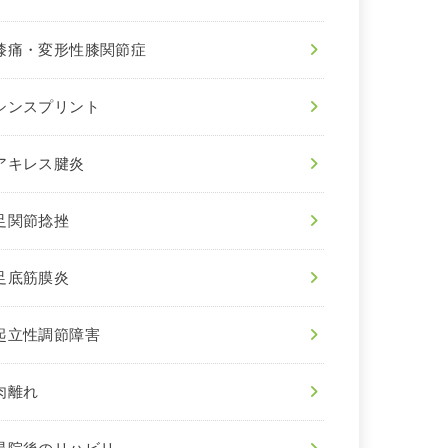
膝痛・変形性膝関節症
シンスプリント
アキレス腱炎
足関節捻挫
足底筋膜炎
起立性調節障害
肉離れ