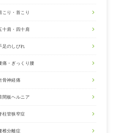
肩こり・首こり
五十肩・四十肩
手足のしびれ
腰痛・ぎっくり腰
坐骨神経痛
椎間板ヘルニア
脊柱管狭窄症
腰椎分離症