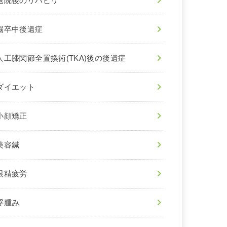
退院後のリハビリ
脳卒中後遺症
人工膝関節全置換術(TKA)後の後遺症
ダイエット
小顔矯正
美容鍼
眼精疲労
浮腫み