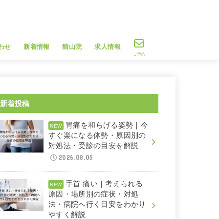
わせ
新着情報
館山院
求人情報
ご予約
新着投稿
胃痛を和らげる姿勢｜今
すぐ楽になる体勢・原因別の
対処法・受診の目安を解説
2026.08.05
手首 痛い｜考えられる
原因・場所別の症状・対処
法・病院へ行く目安をわかり
やすく解説