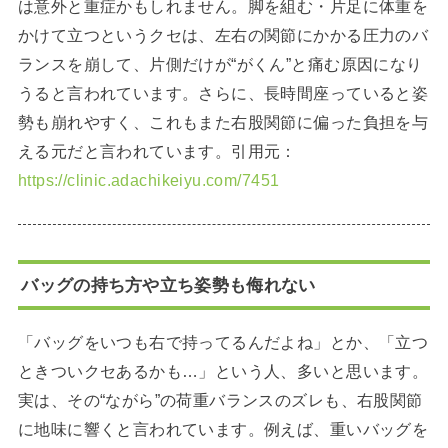
は意外と重症かもしれません。脚を組む・片足に体重を
かけて立つというクセは、左右の関節にかかる圧力のバ
ランスを崩して、片側だけが“がくん”と痛む原因になり
うると言われています。さらに、長時間座っていると姿
勢も崩れやすく、これもまた右股関節に偏った負担を与
える元だと言われています。引用元：
https://clinic.adachikeiyu.com/7451
バッグの持ち方や立ち姿勢も侮れない
「バッグをいつも右で持ってるんだよね」とか、「立つ
ときついクセあるかも…」という人、多いと思います。
実は、その“ながら”の荷重バランスのズレも、右股関節
に地味に響くと言われています。例えば、重いバッグを