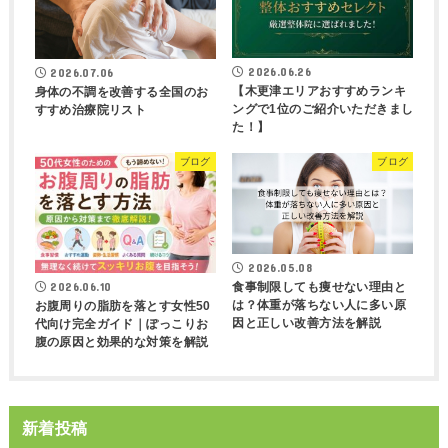
2026.06.26
2026.07.06
【木更津エリアおすすめランキ
身体の不調を改善する全国のお
ングで1位のご紹介いただきまし
すすめ治療院リスト
た！】
ブログ
ブログ
2026.05.08
2026.06.10
食事制限しても痩せない理由と
は？体重が落ちない人に多い原
お腹周りの脂肪を落とす女性50
因と正しい改善方法を解説
代向け完全ガイド｜ぽっこりお
腹の原因と効果的な対策を解説
新着投稿