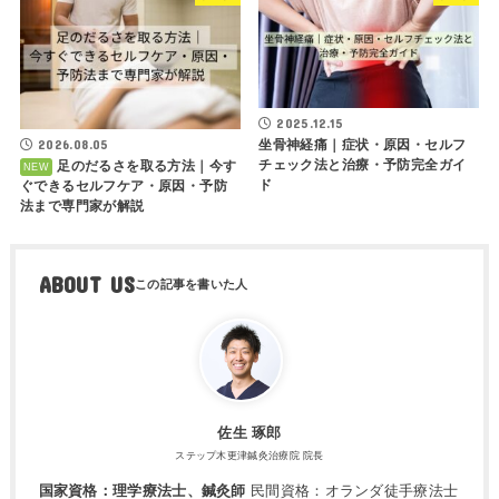
2025.12.15
坐骨神経痛｜症状・原因・セルフ
2026.08.05
チェック法と治療・予防完全ガイ
足のだるさを取る方法｜今す
ド
ぐできるセルフケア・原因・予防
法まで専門家が解説
ABOUT US
佐生 琢郎
ステップ木更津鍼灸治療院 院長
国家資格：理学療法士、鍼灸師
民間資格：オランダ徒手療法士