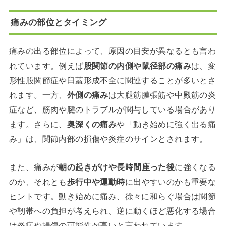
痛みの部位とタイミング
痛みの出る部位によって、原因の目安が異なるとも言わ
れています。例えば
股関節の内側や鼠径部の痛み
は、変
形性股関節症や臼蓋形成不全に関連することが多いとさ
れます。一方、
外側の痛み
は大腿筋膜張筋や中殿筋の炎
症など、筋肉や腱のトラブルが関与している場合があり
ます。さらに、
奥深くの痛み
や「動き始めに強く出る痛
み」は、関節内部の損傷や炎症のサインとされます。
また、痛みが
朝の起きがけや長時間座った後
に強くなる
のか、それとも
歩行中や運動時
に出やすいのかも重要な
ヒントです。動き始めに痛み、徐々に和らぐ場合は関節
や靭帯への負担が考えられ、逆に動くほど悪化する場合
は炎症や損傷の可能性が高いと言われています。