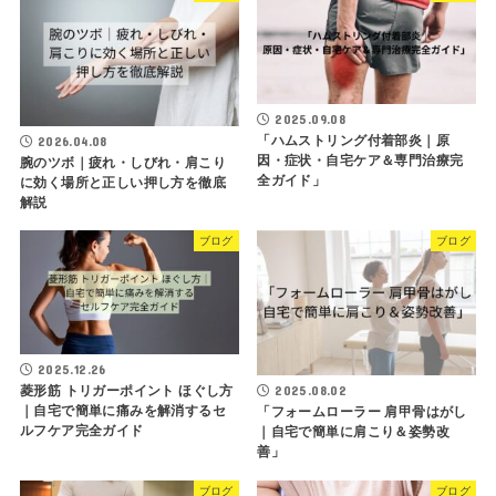
2025.09.08
「ハムストリング付着部炎｜原
2026.04.08
因・症状・自宅ケア＆専門治療完
腕のツボ｜疲れ・しびれ・肩こり
全ガイド」
に効く場所と正しい押し方を徹底
解説
ブログ
ブログ
2025.12.26
菱形筋 トリガーポイント ほぐし方
2025.08.02
｜自宅で簡単に痛みを解消するセ
「フォームローラー 肩甲骨はがし
ルフケア完全ガイド
｜自宅で簡単に肩こり＆姿勢改
善」
ブログ
ブログ