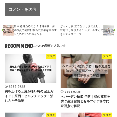
整体 意味あるのか？【科学的・体
ぎっくり腰 立てないときの正しい
験視点で納得】本当に効果を実感す
対処法と受診タイミング｜今すぐで
るための5つのポイント
きる安全ステップ
RECOMMEND
ブログ
ブログ
2025.09.22
腕を上げると肩が痛い時の完全ガ
2026.03.18
イド｜原因・セルフチェック・治
ヘバーデン結節 予防｜指の変形を
し方と予防策
防ぐ生活習慣とセルフケアを専門
家視点で解説
ブログ
ブログ