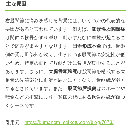
主な原因
右股関節に痛みを感じる背景には、いくつかの代表的な
要因があると言われています。例えば、
変形性股関節症
は関節の軟骨がすり減り、動かすたびに摩擦が起こるこ
とで痛みが出やすくなります。
臼蓋形成不全
では、骨盤
側の受け皿部分が浅く、生まれつき股関節の安定性が低
いため、特定の動作で片側だけに負担が集中することが
あります。さらに、
大腿骨頭壊死
は股関節を構成する大
腿骨の先端部分に血流が届きにくくなり、骨組織が弱く
なるとされています。また、
股関節唇損傷
はスポーツや
転倒などの衝撃により、関節の縁にある軟骨組織が傷つ
くケースです。
引用元：
https://kumanomi-seikotu.com/blog/7073/