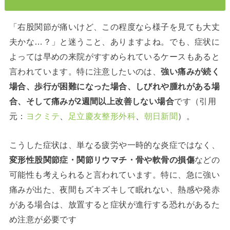
「右股関節が痛いけど、この程度なら様子を見ても大丈
夫かな…？」と迷うこと、ありますよね。でも、症状に
よっては早めの来院がすすめられているケースもあると
言われています。特に注意したいのは、
強い痛みが続く
場合、歩行が困難になった場合、しびれや腫れがある場
合、そして痛みが2週間以上改善しない場合
です（引用
元：
ヨクミテ
、
足立慶友整形外科
、
朝日新聞
）。
こうした症状は、単なる疲労や一時的な炎症ではなく、
変形性股関節症・関節リウマチ・骨や軟骨の損傷
などの
可能性も考えられると言われています。特に、急に強い
痛みが出た、夜間もズキズキして眠れない、熱感や発赤
がある場合は、放置すると症状が進行する恐れがあるた
め注意が必要です