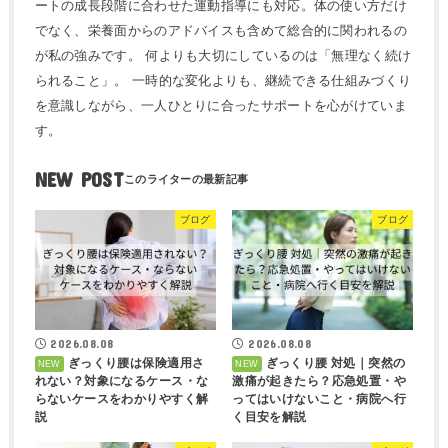
ートの成長段階に合わせた運動指導にも対応。体の使い方だけ
でなく、栄養面からのアドバイスも含めて総合的に関われるの
が私の強みです。 何よりも大切にしているのは「無理なく続け
られること」。 一時的な変化よりも、継続できる仕組みづくり
を意識しながら、一人ひとりに合ったサポートを心がけていま
す。
NEW POST
ブログ
ブログ
2026.08.08
2026.08.08
ぎっくり腰は保険適用さ
ぎっくり腰 対処｜突然の
れない？対象になるケース・な
激痛が起きたら？応急処置・や
らないケースをわかりやすく解
ってはいけないこと・病院へ行
説
く目安を解説