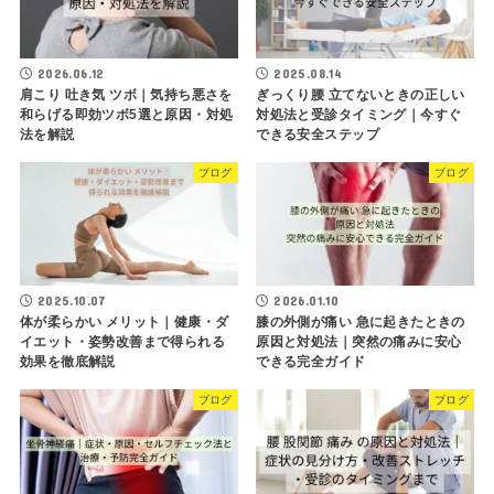
2026.06.12
2025.08.14
肩こり 吐き気 ツボ｜気持ち悪さを
ぎっくり腰 立てないときの正しい
和らげる即効ツボ5選と原因・対処
対処法と受診タイミング｜今すぐ
法を解説
できる安全ステップ
ブログ
ブログ
2025.10.07
2026.01.10
体が柔らかい メリット｜健康・ダ
膝の外側が痛い 急に起きたときの
イエット・姿勢改善まで得られる
原因と対処法｜突然の痛みに安心
効果を徹底解説
できる完全ガイド
ブログ
ブログ