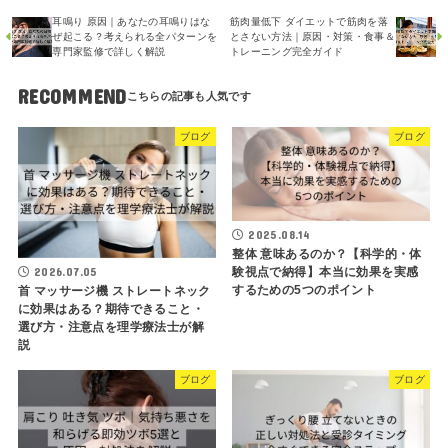
耳鳴り 原因｜あなたの耳鳴りはな
筋肉量低下 ダイエットで筋肉を落
ぜ起こる？考えられる全パターンを
とさない方法｜原因・対策・食事＆
専門家監修で詳しく解説
トレーニング完全ガイド
RECOMMEND
ブログ
ブログ
2025.08.14
整体 意味あるのか？【科学的・体
2026.07.05
験視点で納得】本当に効果を実感
するための5つのポイント
首 マッサージ機 ストレートネック
に効果はある？期待できること・
選び方・注意点を理学療法士が解
説
ブログ
ブログ