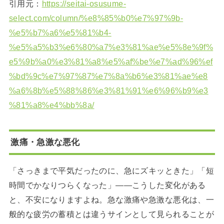
引用元：
https://seitai-osusume-
select.com/column/%e8%85%b0%e7%97%9b-
%e5%b7%a6%e5%81%b4-
%e5%a5%b3%e6%80%a7%e3%81%ae%e5%8e%9f%
e5%9b%a0%e3%81%a8%e5%af%be%e7%ad%96%ef
%bd%9c%e7%97%87%e7%8a%b6%e3%81%ae%e8
%a6%8b%e5%88%86%e3%81%91%e6%96%b9%e3
%81%a8%e4%bb%8a/
激痛・急激な悪化
「さっきまで平気だったのに、急にズキッときた」「短
時間でかなりつらくなった」――こうした変化がある
と、不安になりますよね。急な激痛や急激な悪化は、一
般的な疲労の蓄積とは違うサインとして見られることが