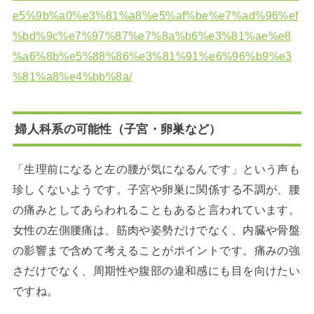
e5%9b%a0%e3%81%a8%e5%af%be%e7%ad%96%ef
%bd%9c%e7%97%87%e7%8a%b6%e3%81%ae%e8
%a6%8b%e5%88%86%e3%81%91%e6%96%b9%e3
%81%a8%e4%bb%8a/
婦人科系の可能性（子宮・卵巣など）
「生理前になると左の腰が気になるんです」という声も
珍しくないようです。子宮や卵巣に関係する不調が、腰
の痛みとしてあらわれることもあると言われています。
女性の左側腰痛は、筋肉や姿勢だけでなく、内臓や骨盤
の影響まで含めて考えることがポイントです。痛みの強
さだけでなく、周期性や腹部の違和感にも目を向けたい
ですね。