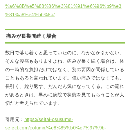
%a6%8B%e5%88%86%e3%81%91%e6%96%b9%e3
%81%a8%e4%bb%8a/
痛みが長期間続く場合
数日で落ち着くと思っていたのに、なかなか引かない。
そんな腰痛もありますよね。痛みが長く続く場合は、体
の一時的な負担だけではなく、別の要因が関係している
こともあると言われています。強い痛みではなくても、
長引く、繰り返す、だんだん気になってくる。この流れ
があるときは、早めに病院で状態を見てもらうことが大
切だと考えられています。
引用元：
https://seitai-osusume-
select.com/column/%e8%85%b0%e7%97%9b-