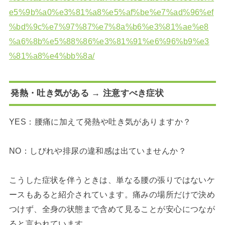
e5%9b%a0%e3%81%a8%e5%af%be%e7%ad%96%ef
%bd%9c%e7%97%87%e7%8a%b6%e3%81%ae%e8
%a6%8b%e5%88%86%e3%81%91%e6%96%b9%e3
%81%a8%e4%bb%8a/
発熱・吐き気がある → 注意すべき症状
YES：腰痛に加えて発熱や吐き気がありますか？
NO：しびれや排尿の違和感は出ていませんか？
こうした症状を伴うときは、単なる腰の張りではないケ
ースもあると紹介されています。痛みの場所だけで決め
つけず、全身の状態まで含めて見ることが安心につなが
ると言われています。