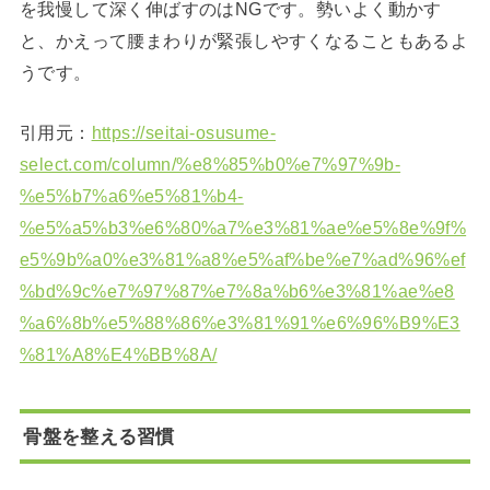
を我慢して深く伸ばすのはNGです。勢いよく動かす
と、かえって腰まわりが緊張しやすくなることもあるよ
うです。
引用元：
https://seitai-osusume-
select.com/column/%e8%85%b0%e7%97%9b-
%e5%b7%a6%e5%81%b4-
%e5%a5%b3%e6%80%a7%e3%81%ae%e5%8e%9f%
e5%9b%a0%e3%81%a8%e5%af%be%e7%ad%96%ef
%bd%9c%e7%97%87%e7%8a%b6%e3%81%ae%e8
%a6%8b%e5%88%86%e3%81%91%e6%96%B9%E3
%81%A8%E4%BB%8A/
骨盤を整える習慣