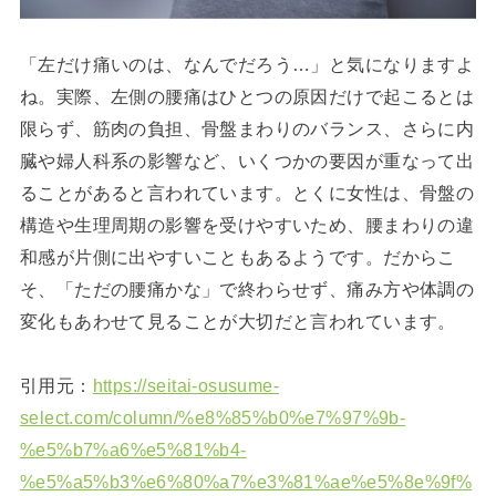
「左だけ痛いのは、なんでだろう…」と気になりますよ
ね。実際、左側の腰痛はひとつの原因だけで起こるとは
限らず、筋肉の負担、骨盤まわりのバランス、さらに内
臓や婦人科系の影響など、いくつかの要因が重なって出
ることがあると言われています。とくに女性は、骨盤の
構造や生理周期の影響を受けやすいため、腰まわりの違
和感が片側に出やすいこともあるようです。だからこ
そ、「ただの腰痛かな」で終わらせず、痛み方や体調の
変化もあわせて見ることが大切だと言われています。
引用元：
https://seitai-osusume-
select.com/column/%e8%85%b0%e7%97%9b-
%e5%b7%a6%e5%81%b4-
%e5%a5%b3%e6%80%a7%e3%81%ae%e5%8e%9f%