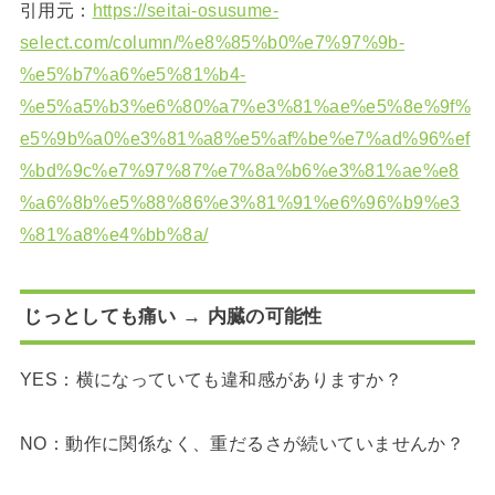
引用元：
https://seitai-osusume-
select.com/column/%e8%85%b0%e7%97%9b-
%e5%b7%a6%e5%81%b4-
%e5%a5%b3%e6%80%a7%e3%81%ae%e5%8e%9f%
e5%9b%a0%e3%81%a8%e5%af%be%e7%ad%96%ef
%bd%9c%e7%97%87%e7%8a%b6%e3%81%ae%e8
%a6%8b%e5%88%86%e3%81%91%e6%96%b9%e3
%81%a8%e4%bb%8a/
じっとしても痛い → 内臓の可能性
YES：横になっていても違和感がありますか？
NO：動作に関係なく、重だるさが続いていませんか？