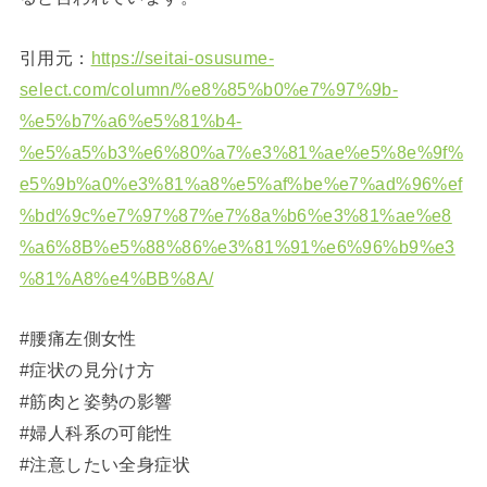
引用元：
https://seitai-osusume-
select.com/column/%e8%85%b0%e7%97%9b-
%e5%b7%a6%e5%81%b4-
%e5%a5%b3%e6%80%a7%e3%81%ae%e5%8e%9f%
e5%9b%a0%e3%81%a8%e5%af%be%e7%ad%96%ef
%bd%9c%e7%97%87%e7%8a%b6%e3%81%ae%e8
%a6%8B%e5%88%86%e3%81%91%e6%96%b9%e3
%81%A8%e4%BB%8A/
#腰痛左側女性
#症状の見分け方
#筋肉と姿勢の影響
#婦人科系の可能性
#注意したい全身症状