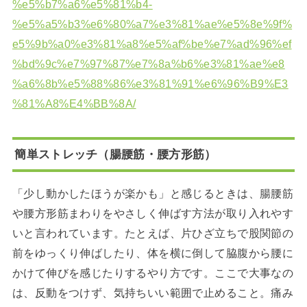
%e5%b7%a6%e5%81%b4-
%e5%a5%b3%e6%80%a7%e3%81%ae%e5%8e%9f%
e5%9b%a0%e3%81%a8%e5%af%be%e7%ad%96%ef
%bd%9c%e7%97%87%e7%8a%b6%e3%81%ae%e8
%a6%8b%e5%88%86%e3%81%91%e6%96%B9%E3
%81%A8%E4%BB%8A/
簡単ストレッチ（腸腰筋・腰方形筋）
「少し動かしたほうが楽かも」と感じるときは、腸腰筋
や腰方形筋まわりをやさしく伸ばす方法が取り入れやす
いと言われています。たとえば、片ひざ立ちで股関節の
前をゆっくり伸ばしたり、体を横に倒して脇腹から腰に
かけて伸びを感じたりするやり方です。ここで大事なの
は、反動をつけず、気持ちいい範囲で止めること。痛み