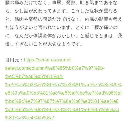
腰の痛みだけでなく、血尿、発熱、吐き気まであるな
ら、少し話が変わってきます。こうした症状が重なる
と、筋肉や姿勢の問題だけではなく、内臓の影響も考え
たほうがよいと言われています。とくに「腰が痛いの
に、なんだか体調全体がおかしい」と感じるときは、我
慢しすぎないことが大切なようです。
引用元：
https://seitai-osusume-
select.com/column/%e8%85%b0%e7%97%9b-
%e5%b7%a6%e5%81%b4-
%e5%a5%b3%e6%80%a7%e3%81%ae%e5%8e%9f%
e5%9b%a0%e3%81%a8%e5%af%be%e7%ad%96%ef
%bd%9c%e7%97%87%e7%8a%b6%e3%81%ae%e8
%a6%8b%e5%88%86%e3%81%91%e6%96%b9%e3
%81%a8%e4%bb%8a/