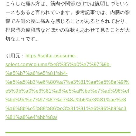
こうした痛み方は、筋肉や関節だけでは説明しづらいケ
ースもあると言われています。参考記事では、内臓の影
響で左側の腰に痛みを感じることがあるとされており、
排尿時の違和感などほかの症状もあわせて見ることが大
切なようです。
引用元：
https://seitai-osusume-
select.com/column/%e8%85%b0%e7%97%9b-
%e5%b7%a6%e5%81%b4-
%e5%a5%b3%e6%80%a7%e3%81%ae%e5%8e%9f%
e5%9b%a0%e3%81%a8%e5%af%be%e7%ad%96%ef
%bd%9c%e7%97%87%e7%8a%b6%e3%81%ae%e8
%a6%8b%e5%88%86%e3%81%91%e6%96%b9%e3
%81%a8%e4%bb%8a/