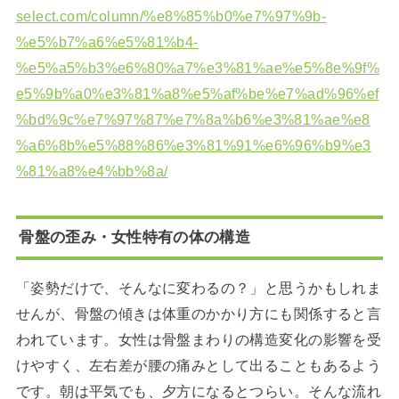
select.com/column/%e8%85%b0%e7%97%9b-
%e5%b7%a6%e5%81%b4-
%e5%a5%b3%e6%80%a7%e3%81%ae%e5%8e%9f%
e5%9b%a0%e3%81%a8%e5%af%be%e7%ad%96%ef
%bd%9c%e7%97%87%e7%8a%b6%e3%81%ae%e8
%a6%8b%e5%88%86%e3%81%91%e6%96%b9%e3
%81%a8%e4%bb%8a/
骨盤の歪み・女性特有の体の構造
「姿勢だけで、そんなに変わるの？」と思うかもしれま
せんが、骨盤の傾きは体重のかかり方にも関係すると言
われています。女性は骨盤まわりの構造変化の影響を受
けやすく、左右差が腰の痛みとして出ることもあるよう
です。朝は平気でも、夕方になるとつらい。そんな流れ