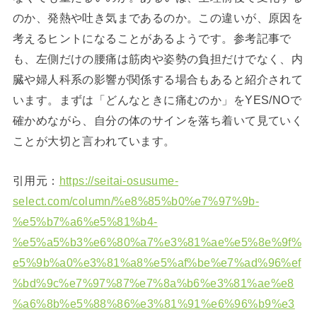
のか、発熱や吐き気まであるのか。この違いが、原因を
考えるヒントになることがあるようです。参考記事で
も、左側だけの腰痛は筋肉や姿勢の負担だけでなく、内
臓や婦人科系の影響が関係する場合もあると紹介されて
います。まずは「どんなときに痛むのか」をYES/NOで
確かめながら、自分の体のサインを落ち着いて見ていく
ことが大切と言われています。
引用元：
https://seitai-osusume-
select.com/column/%e8%85%b0%e7%97%9b-
%e5%b7%a6%e5%81%b4-
%e5%a5%b3%e6%80%a7%e3%81%ae%e5%8e%9f%
e5%9b%a0%e3%81%a8%e5%af%be%e7%ad%96%ef
%bd%9c%e7%97%87%e7%8a%b6%e3%81%ae%e8
%a6%8b%e5%88%86%e3%81%91%e6%96%b9%e3