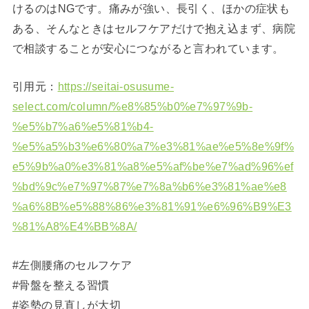
けるのはNGです。痛みが強い、長引く、ほかの症状も
ある、そんなときはセルフケアだけで抱え込まず、病院
で相談することが安心につながると言われています。
引用元：
https://seitai-osusume-
select.com/column/%e8%85%b0%e7%97%9b-
%e5%b7%a6%e5%81%b4-
%e5%a5%b3%e6%80%a7%e3%81%ae%e5%8e%9f%
e5%9b%a0%e3%81%a8%e5%af%be%e7%ad%96%ef
%bd%9c%e7%97%87%e7%8a%b6%e3%81%ae%e8
%a6%8B%e5%88%86%e3%81%91%e6%96%B9%E3
%81%A8%E4%BB%8A/
#左側腰痛のセルフケア
#骨盤を整える習慣
#姿勢の見直しが大切