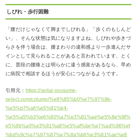
しびれ・歩行困難
「腰だけじゃなくて脚までしびれる」「歩くのもしんど
い」、そんな状態は気になりますよね。しびれや歩きづ
らさを伴う場合は、腰まわりの違和感より一歩進んだサ
インとして見られることがあると言われています。とく
に、普段の腰痛とは明らかに違う感覚があるなら、早め
に病院で相談するほうが安心につながるようです。
引用元：
https://seitai-osusume-
select.com/column/%e8%85%b0%e7%97%9b-
%e5%b7%a6%e5%81%b4-
%e5%a5%b3%e6%80%a7%e3%81%ae%e5%8e%9f%
e5%9b%a0%e3%81%a8%e5%af%be%e7%ad%96%ef
%bd%9c%e7%97%87%e7%8a%b6%e3%81%ae%e8