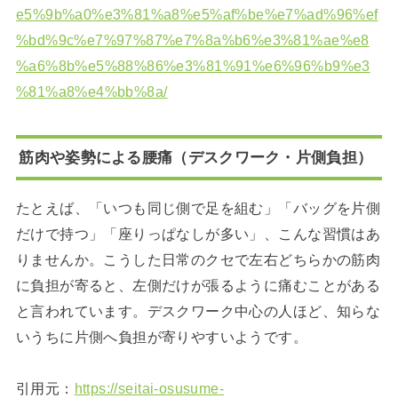
e5%9b%a0%e3%81%a8%e5%af%be%e7%ad%96%ef
%bd%9c%e7%97%87%e7%8a%b6%e3%81%ae%e8
%a6%8b%e5%88%86%e3%81%91%e6%96%b9%e3
%81%a8%e4%bb%8a/
筋肉や姿勢による腰痛（デスクワーク・片側負担）
たとえば、「いつも同じ側で足を組む」「バッグを片側
だけで持つ」「座りっぱなしが多い」、こんな習慣はあ
りませんか。こうした日常のクセで左右どちらかの筋肉
に負担が寄ると、左側だけが張るように痛むことがある
と言われています。デスクワーク中心の人ほど、知らな
いうちに片側へ負担が寄りやすいようです。
引用元：
https://seitai-osusume-