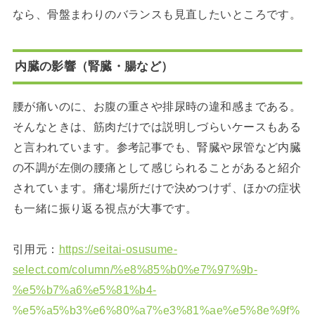
なら、骨盤まわりのバランスも見直したいところです。
内臓の影響（腎臓・腸など）
腰が痛いのに、お腹の重さや排尿時の違和感まである。
そんなときは、筋肉だけでは説明しづらいケースもある
と言われています。参考記事でも、腎臓や尿管など内臓
の不調が左側の腰痛として感じられることがあると紹介
されています。痛む場所だけで決めつけず、ほかの症状
も一緒に振り返る視点が大事です。
引用元：
https://seitai-osusume-
select.com/column/%e8%85%b0%e7%97%9b-
%e5%b7%a6%e5%81%b4-
%e5%a5%b3%e6%80%a7%e3%81%ae%e5%8e%9f%