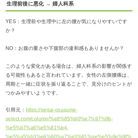
生理前後に悪化 → 婦人科系
YES：生理前や生理中に左の腰が気になりやすいです
か？
NO：お腹の重さや下腹部の違和感もありませんか？
このような変化がある場合は、婦人科系の影響が関係す
る可能性もあると言われています。女性の左側腰痛は、
周期と一緒に症状を振り返ることで、見分けのヒントが
つかみやすいようです。
引用元：
https://seitai-osusume-
select.com/column/%e8%85%b0%e7%97%9b-
%e5%b7%a6%e5%81%b4-
%e5%a5%b3%e6%80%a7%e3%81%ae%e5%8e%9f%