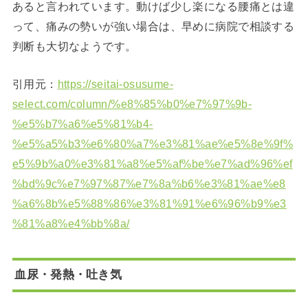
あると言われています。動けば少し楽になる腰痛とは違
って、痛みの勢いが強い場合は、早めに病院で相談する
判断も大切なようです。
引用元：
https://seitai-osusume-
select.com/column/%e8%85%b0%e7%97%9b-
%e5%b7%a6%e5%81%b4-
%e5%a5%b3%e6%80%a7%e3%81%ae%e5%8e%9f%
e5%9b%a0%e3%81%a8%e5%af%be%e7%ad%96%ef
%bd%9c%e7%97%87%e7%8a%b6%e3%81%ae%e8
%a6%8b%e5%88%86%e3%81%91%e6%96%b9%e3
%81%a8%e4%bb%8a/
血尿・発熱・吐き気