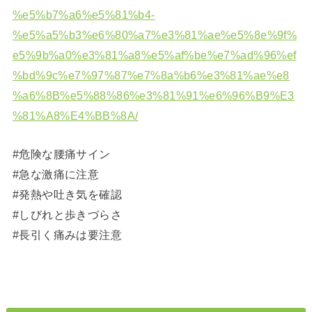
%e5%b7%a6%e5%81%b4-
%e5%a5%b3%e6%80%a7%e3%81%ae%e5%8e%9f%
e5%9b%a0%e3%81%a8%e5%af%be%e7%ad%96%ef
%bd%9c%e7%97%87%e7%8a%b6%e3%81%ae%e8
%a6%8B%e5%88%86%e3%81%91%e6%96%B9%E3
%81%A8%E4%BB%8A/
#危険な腰痛サイン
#急な激痛に注意
#発熱や吐き気を確認
#しびれと歩きづらさ
#長引く痛みは要注意