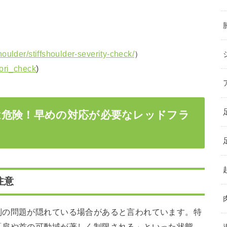
oulder/stiffshoulder-severity-check/
）
kori_check
)
は危険！早めの対応が必要なレッドフラ
注意
別の問題が隠れている場合があると言われています。特
「肩や首の可動域が著しく制限される」といった状態