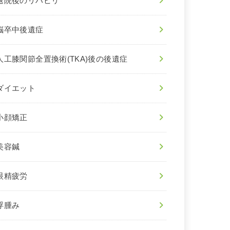
退院後のリハビリ
脳卒中後遺症
人工膝関節全置換術(TKA)後の後遺症
ダイエット
小顔矯正
美容鍼
眼精疲労
浮腫み