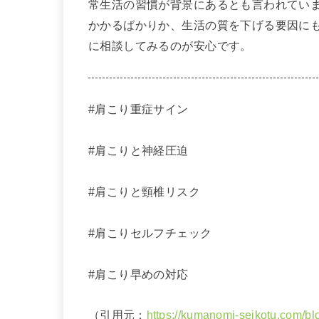
常生活の習慣が背景にあるとも言われてい
かかるばかりか、生活の質を下げる要因に
に相談してみるのが安心です。
#肩こり重症サイン
#肩こりと神経圧迫
#肩こりと頸椎リスク
#肩こりセルフチェック
#肩こり早めの対応
（引用元：
https://kumanomi-seikotu.com/bl