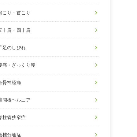
肩こり・首こり
五十肩・四十肩
手足のしびれ
腰痛・ぎっくり腰
坐骨神経痛
椎間板ヘルニア
脊柱管狭窄症
腰椎分離症