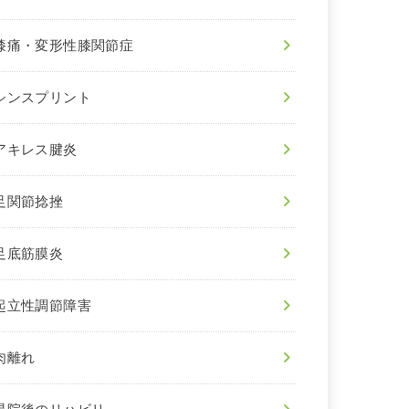
膝痛・変形性膝関節症
シンスプリント
アキレス腱炎
足関節捻挫
足底筋膜炎
起立性調節障害
肉離れ