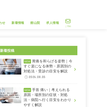
わせ
新着情報
館山院
求人情報
ご予約
新着投稿
胃痛を和らげる姿勢｜今
すぐ楽になる体勢・原因別の
対処法・受診の目安を解説
2026.08.05
手首 痛い｜考えられる
原因・場所別の症状・対処
法・病院へ行く目安をわかり
やすく解説