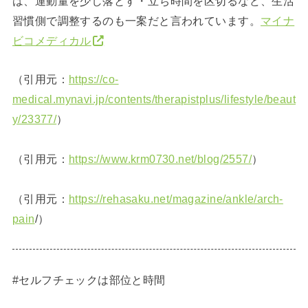
は、運動量を少し落とす・立ち時間を区切るなど、生活
習慣側で調整するのも一案だと言われています。
マイナ
ビコメディカル
（引用元：
https://co-
medical.mynavi.jp/contents/therapistplus/lifestyle/beaut
y/23377/
）
（引用元：
https://www.krm0730.net/blog/2557/
）
（引用元：
https://rehasaku.net/magazine/ankle/arch-
pain
/）
#セルフチェックは部位と時間