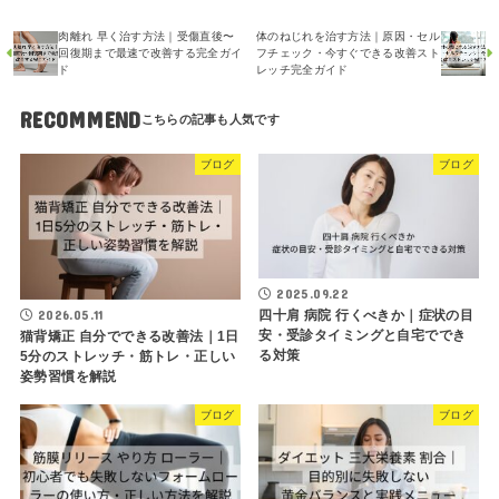
肉離れ 早く治す方法｜受傷直後〜
体のねじれを治す方法｜原因・セル
回復期まで最速で改善する完全ガイ
フチェック・今すぐできる改善スト
ド
レッチ完全ガイド
RECOMMEND
ブログ
ブログ
2025.09.22
四十肩 病院 行くべきか｜症状の目
2026.05.11
安・受診タイミングと自宅ででき
猫背矯正 自分でできる改善法｜1日
る対策
5分のストレッチ・筋トレ・正しい
姿勢習慣を解説
ブログ
ブログ