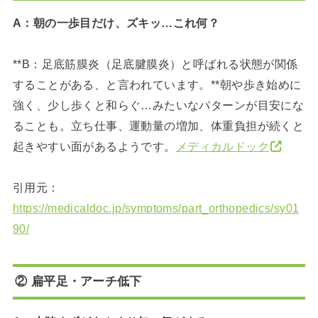
A：朝の一歩目だけ、ズキッ…これ何？
**B：足底筋膜炎（足底腱膜炎）と呼ばれる状態が関係
することがある、と言われています。**朝や歩き始めに
強く、少し歩くと和らぐ…みたいなパターンが目安にな
ることも。立ち仕事、運動量の増加、体重負担が続くと
起きやすい面があるようです。
メディカルドック
引用元：
https://medicaldoc.jp/symptoms/part_orthopedics/sy01
90/
② 扁平足・アーチ低下