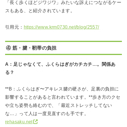
「長く歩くほどジワジワ」みたいな訴えにつながるケー
スもある、と紹介されています。
引用元：
https://www.krm0730.net/blog/2557/
④ 筋・腱・靭帯の負担
A：足じゃなくて、ふくらはぎがカチカチ…。関係あ
る？
**B：ふくらはぎ〜アキレス腱の硬さが、足裏の負担に
影響することがあると言われています。**歩き方のクセ
や立ち姿勢も絡むので、「最近ストレッチしてない
な…」って人は一度見直すのも手です。
rehasaku.net