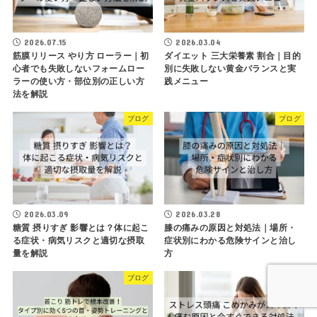
2026.07.15
2026.03.04
筋膜リリース やり方 ローラー｜初
ダイエット 三大栄養素 割合｜目的
心者でも失敗しないフォームロー
別に失敗しない黄金バランスと実
ラーの使い方・部位別の正しい方
践メニュー
法を解説
ブログ
ブログ
2026.03.09
2026.03.28
糖質 摂りすぎ 影響とは？体に起こ
膝の痛みの原因と対処法｜場所・
る症状・病気リスクと適切な摂取
症状別にわかる危険サインと治し
量を解説
方
ブログ
ブログ