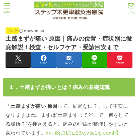
MENU
ご予約
2025.12.30
ブログ
土踏まずが痛い 原因｜痛みの位置・症状別に徹
底解説！検査・セルフケア・受診目安まで
ポスト
シェア
はてブ
送る
Pocket
１．土踏まずが痛いとは？痛みの基礎知識
「
土踏まずが痛い 原因
って、結局なに？」って不安に
なりますよね。まずは“土踏まずってどこで、何をして
る場所？”を押さえると、痛みの理由が整理しやすいと
言われています。
xn--t8jc3b0jz23xyv5c1ig.com