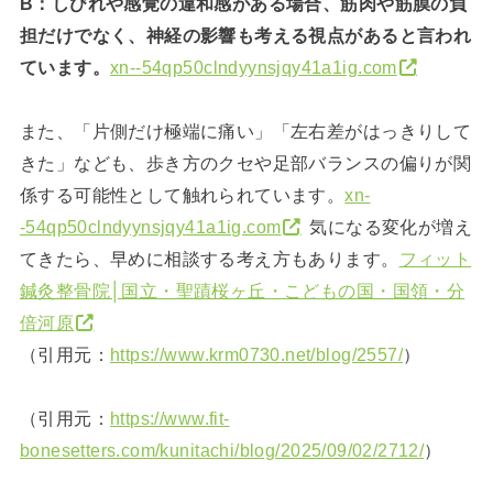
B：しびれや感覚の違和感がある場合、筋肉や筋膜の負
担だけでなく、神経の影響も考える視点があると言われ
ています。
xn--54qp50clndyynsjqy41a1ig.com
また、「片側だけ極端に痛い」「左右差がはっきりして
きた」なども、歩き方のクセや足部バランスの偏りが関
係する可能性として触れられています。
xn-
-54qp50clndyynsjqy41a1ig.com
気になる変化が増え
てきたら、早めに相談する考え方もあります。
フィット
鍼灸整骨院│国立・聖蹟桜ヶ丘・こどもの国・国領・分
倍河原
（引用元：
https://www.krm0730.net/blog/2557/
）
（引用元：
https://www.fit-
bonesetters.com/kunitachi/blog/2025/09/02/2712/
）