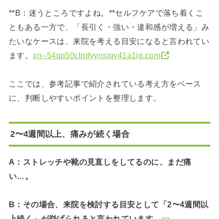
**B：迷うところですよね。**セルフケアで落ち着くこ
ともある一方で、「長引く・強い・違和感が増える」み
たいなケースは、来院を考える目安になると言われてい
ます。
xn--54qp50clndyynsjqy41a1ig.com
ここでは、参考記事で紹介されている考え方をベース
に、判断しやすいポイントを整理します。
2〜4週間以上、痛みが続く場合
A：ストレッチや靴の見直しをしてるのに、まだ痛
い…。
B：その場合、来院を検討する目安として「2〜4週間以
上続く」が挙げられると言われています。
xn-