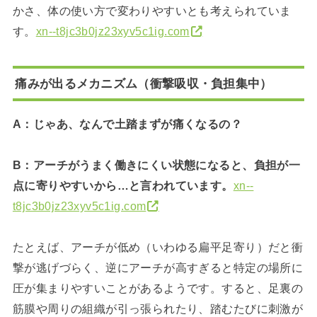
かさ、体の使い方で変わりやすいとも考えられていま
す。
xn--t8jc3b0jz23xyv5c1ig.com
痛みが出るメカニズム（衝撃吸収・負担集中）
A：じゃあ、なんで土踏まずが痛くなるの？
B：アーチがうまく働きにくい状態になると、負担が一
点に寄りやすいから…と言われています。
xn--
t8jc3b0jz23xyv5c1ig.com
たとえば、アーチが低め（いわゆる扁平足寄り）だと衝
撃が逃げづらく、逆にアーチが高すぎると特定の場所に
圧が集まりやすいことがあるようです。すると、足裏の
筋膜や周りの組織が引っ張られたり、踏むたびに刺激が