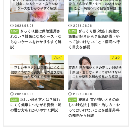
2026.08.08
2026.08.08
ぎっくり腰は保険適用さ
ぎっくり腰 対処｜突然の
れない？対象になるケース・な
激痛が起きたら？応急処置・や
らないケースをわかりやすく解
ってはいけないこと・病院へ行
説
く目安を解説
ブログ
ブログ
2026.08.08
2026.08.08
正しい歩き方とは？疲れ
寝違え 首が痛いときの正
にくく健康につながる姿勢・足
しい対処法｜原因・治し方・や
の運び方をわかりやすく解説
ってはいけないことを整形外科
の知見から解説