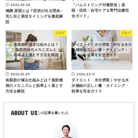
「ハムストリング付着部炎｜原
2026.02.28
因・症状・自宅ケア＆専門治療完
鳩胸 原因とは？症状が出る理由・
全ガイド」
見た目と発症タイミングを徹底解
説
ブログ
ブログ
2026.03.09
2026.02.11
体脂肪が減る仕組みとは？脂肪燃
ダイエット 水分摂取｜やせる水
焼のメカニズムと効率よく落とす
分補給の正しい量・タイミング・
方法を解説
効果を完全ガイド
ABOUT US