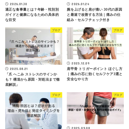
2026.01.30
2026.01.24
適正な食事量とは？年齢・性別別
腕を上げると肩が痛い 30代の原因
ガイドと健康になるための具体的
と最速で改善する方法｜痛みの仕
な目安
組み・セルフチェック付き
ブログ
ブログ
2025.12.09
肩甲骨 トリガーポイント ほぐし方
2025.08.21
｜痛みの芯に効くセルフケア3選と
「爪 へこみ ストレスのサインか
安全なやり方
も？ 構造から原因・対処法まで徹
底解説」
ブログ
ブログ
2025.09.08