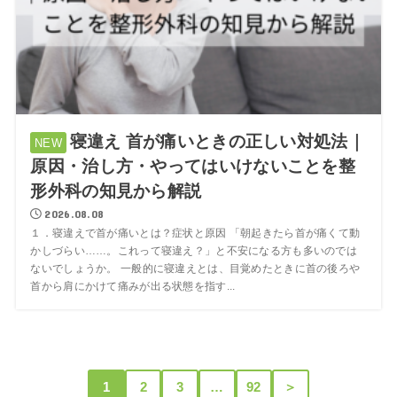
寝違え 首が痛いときの正しい対処法｜
原因・治し方・やってはいけないことを整
形外科の知見から解説
2026.08.08
１．寝違えで首が痛いとは？症状と原因 「朝起きたら首が痛くて動
かしづらい……。これって寝違え？」と不安になる方も多いのでは
ないでしょうか。 一般的に寝違えとは、目覚めたときに首の後ろや
首から肩にかけて痛みが出る状態を指す...
1
2
3
…
92
＞