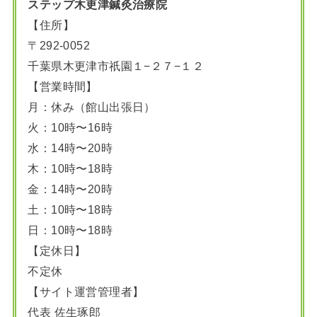
ステップ木更津鍼灸治療院
【住所】
〒292-0052
千葉県木更津市祇園１−２７−１２
【営業時間】
月：休み（館山出張日）
火：10時〜16時
水：14時〜20時
木：10時〜18時
金：14時〜20時
土：10時〜18時
日：10時〜18時
【定休日】
不定休
【サイト運営管理者】
代表 佐生琢郎