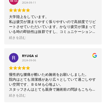
2024-09-11
大学陸上をしています。
私は疲労が溜まりやすく張りやすいので高頻度でリピ
ートさせていただいています。かなり疲労が溜まって
いる時の即効性は抜群ですし、コミュニケーションの
取りやすさの点もあるので日頃の鬱憤も話したりな
続きを読む
ど。
日頃のスポーツをしている方や体が疲れている方には
特におすすめなのかなと感じました。
RYUGA si
2024-09-06
慢性的な腰痛が酷いため施術をお願いしました。
院内はとても清潔感があり広々としていて過ごしやす
い空間です、ＢＧＭも心地よい。
スタッフさんはとても親身で施術前の問診もこちらの
辛さを理解して寄り添ってくれるような感じで好印象
続きを読む
です。
鍼灸は初めてで緊張もあったのですが、治療工程を丁