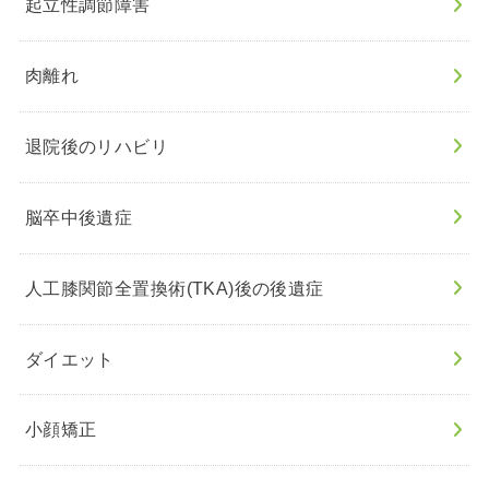
起立性調節障害
肉離れ
退院後のリハビリ
脳卒中後遺症
人工膝関節全置換術(TKA)後の後遺症
ダイエット
小顔矯正