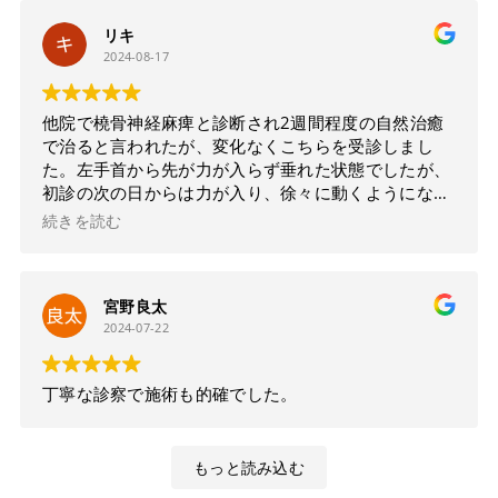
寧に説明して頂けて気持ちよく受けられました(^^)
リキ
他と比べる要素が私にはありませんが、ここまで効果
2024-08-17
があると思いませんでした！終わった後、体の可動域
が広がりバキバキだった体が軽い！快感です！
私生活のアフタフォローや、自宅でのストレッチのア
他院で橈骨神経麻痺と診断され2週間程度の自然治癒
ドバイスも頂けて文句なしの☆５評価です
またすぐ
で治ると言われたが、変化なくこちらを受診しまし
行くと思います
た。左手首から先が力が入らず垂れた状態でしたが、
初診の次の日からは力が入り、徐々に動くようになり
ました。
続きを読む
鍼治療は初めてでしたが、痛みも無くとても親身に施
術してくださるので安心です。
宮野良太
2024-07-22
丁寧な診察で施術も的確でした。
もっと読み込む