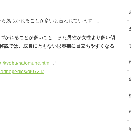
から気づかれることが多いと言われています。」
気づかれることが多い
こと、また
男性が女性より多い傾
の解説では、成長にともない思春期に目立ちやすくなる
uki/kyobu/hatomune.html
／
_orthopedics/di0721/