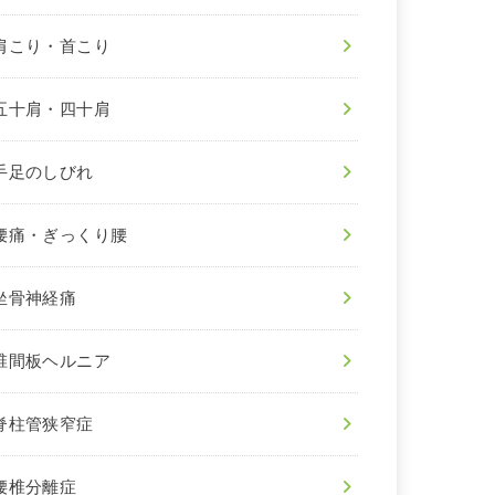
肩こり・首こり
五十肩・四十肩
手足のしびれ
腰痛・ぎっくり腰
坐骨神経痛
椎間板ヘルニア
脊柱管狭窄症
腰椎分離症