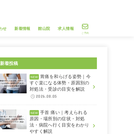
わせ
新着情報
館山院
求人情報
ご予約
新着投稿
胃痛を和らげる姿勢｜今
すぐ楽になる体勢・原因別の
対処法・受診の目安を解説
2026.08.05
手首 痛い｜考えられる
原因・場所別の症状・対処
法・病院へ行く目安をわかり
やすく解説