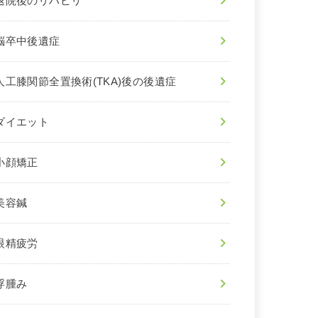
退院後のリハビリ
脳卒中後遺症
人工膝関節全置換術(TKA)後の後遺症
ダイエット
小顔矯正
美容鍼
眼精疲労
浮腫み