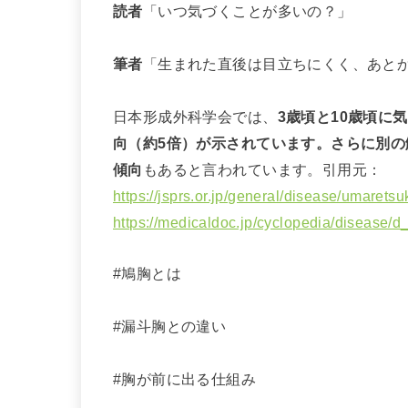
読者
「いつ気づくことが多いの？」
筆者
「生まれた直後は目立ちにくく、あと
日本形成外科学会では、
3歳頃と10歳頃に
向（約5倍）が示されています。さらに別
傾向
もあると言われています。引用元：
https://jsprs.or.jp/general/disease/umarets
https://medicaldoc.jp/cyclopedia/disease/d
#鳩胸とは
#漏斗胸との違い
#胸が前に出る仕組み