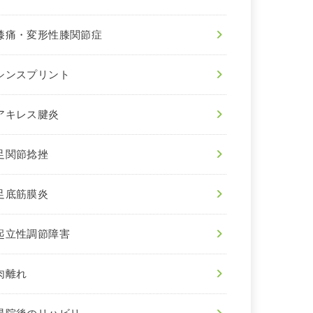
膝痛・変形性膝関節症
シンスプリント
アキレス腱炎
足関節捻挫
足底筋膜炎
起立性調節障害
肉離れ