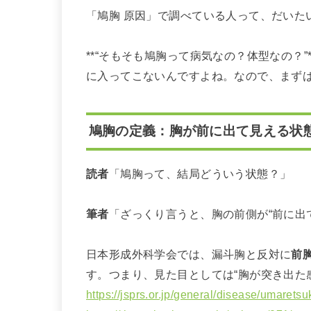
「鳩胸 原因」で調べている人って、だいた
**“そもそも鳩胸って病気なの？体型なの？
に入ってこないんですよね。なので、まず
鳩胸の定義：胸が前に出て見える状
読者
「鳩胸って、結局どういう状態？」
筆者
「ざっくり言うと、胸の前側が“前に出
日本形成外科学会では、漏斗胸と反対に
前
す。つまり、見た目としては“胸が突き出た
https://jsprs.or.jp/general/disease/umarets