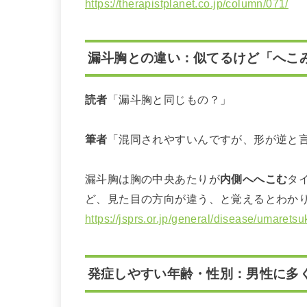
https://therapistplanet.co.jp/column/071/
漏斗胸との違い：似てるけど「へこ
読者
「漏斗胸と同じもの？」
筆者
「混同されやすいんですが、形が逆と
漏斗胸は胸の中央あたりが
内側へへこむ
タ
ど、見た目の方向が違う、と覚えるとわか
https://jsprs.or.jp/general/disease/umarets
発症しやすい年齢・性別：男性に多