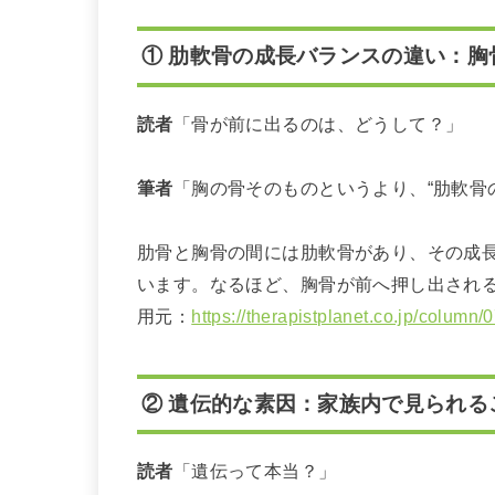
① 肋軟骨の成長バランスの違い：
読者
「骨が前に出るのは、どうして？」
筆者
「胸の骨そのものというより、“肋軟骨
肋骨と胸骨の間には肋軟骨があり、その成
います。なるほど、胸骨が前へ押し出される
用元：
https://therapistplanet.co.jp/column/
② 遺伝的な素因：家族内で見られる
読者
「遺伝って本当？」