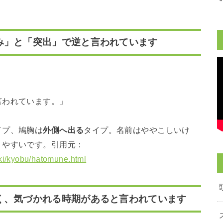
み」と「突出」で逆と言われています
言われています。」
イプ、鳩胸は
外側へ出る
タイプ。名前はややこしいけ
りやすいです。引用元：
uki/kyobu/hatomune.html
く、気づかれる時期があると言われています