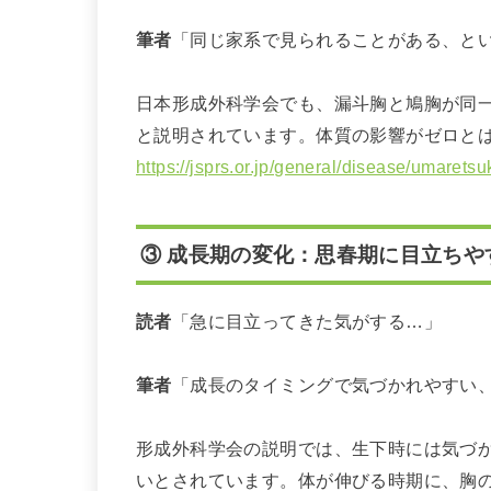
筆者
「同じ家系で見られることがある、と
日本形成外科学会でも、漏斗胸と鳩胸が同
と説明されています。体質の影響がゼロと
https://jsprs.or.jp/general/disease/umarets
③ 成長期の変化：思春期に目立ちや
読者
「急に目立ってきた気がする…」
筆者
「成長のタイミングで気づかれやすい
形成外科学会の説明では、生下時には気づ
いとされています。体が伸びる時期に、胸の