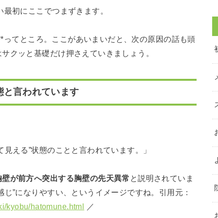
い最初にここでつまずきます。
”**ってところ。ここがあいまいだと、次の原因の話も頭
はサクッと基礎だけ押さえていきましょう。
態と言われています
て見える”状態のことと言われています。」
胸壁が前方へ突出する胸壁の先天異常
と説明されていま
感じ”になりやすい、というイメージですね。引用元：
uki/kyobu/hatomune.html
／