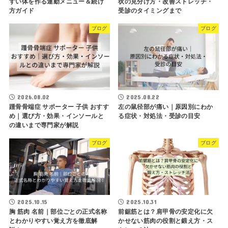
すい体を作る運動メニュー＆続け
状の見分け方・改善ストレッチ・
方ガイド
受診のタイミングまで
ブログ
ブログ
2026.08.02
2025.08.22
踵骨骨端症 サポーター 子供 おすす
左の鼠径部が痛い｜原因別にわか
め｜選び方・効果・インソールと
る症状・対処法・受診の目安
の違いまで専門家が解説
ブログ
ブログ
2025.10.15
2025.10.31
胸 筋肉 名前｜部位ごとの正式名称
前鋸筋とは？肩甲骨の安定化に欠
とわかりやすい覚え方を徹底解
かせない筋肉の役割と鍛え方・ス