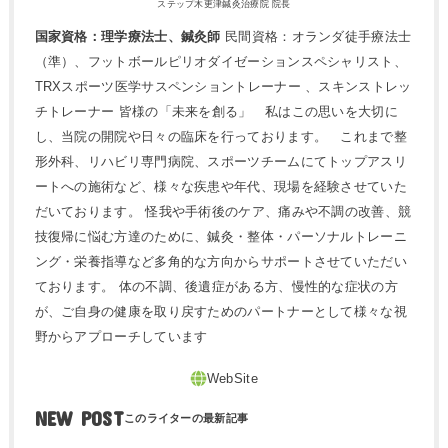
ステップ木更津鍼灸治療院 院長
国家資格：理学療法士、鍼灸師
民間資格：オランダ徒手療法士
（準）、フットボールピリオダイゼーションスペシャリスト、
TRXスポーツ医学サスペンショントレーナー 、スキンストレッ
チトレーナー 皆様の「未来を創る」 私はこの思いを大切に
し、当院の開院や日々の臨床を行っております。 これまで整
形外科、リハビリ専門病院、スポーツチームにてトップアスリ
ートへの施術など、様々な疾患や年代、現場を経験させていた
だいております。 怪我や手術後のケア、痛みや不調の改善、競
技復帰に悩む方達のために、鍼灸・整体・パーソナルトレーニ
ング・栄養指導など多角的な方向からサポートさせていただい
ております。 体の不調、後遺症がある方、慢性的な症状の方
が、ご自身の健康を取り戻すためのパートナーとして様々な視
野からアプローチしています
NEW POST