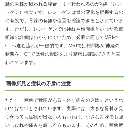
腰の骨棘が疑われる場合、まず行われるのがX線（レン
トゲン）検査です。レントゲンは骨の変化を把握するの
に有効で、骨棘の有無や位置を確認できるとされていま
す。ただし、レントゲンでは神経や椎間板といった軟部
組織の詳細はわかりにくいため、必要に応じてMRIや
CTへ進む流れが一般的です。MRIでは椎間板や神経の
状態を、CTでは骨の形態をより精密に確認できると言
われています。
画像所見と症状の矛盾に注意
ただし「画像で骨棘がある＝必ず痛みの原因」というわ
けではないとされています。実際には、大きな骨棘が見
つかっても症状が出ない人もいれば、小さな骨棘でも強
いしびれや痛みを感じる方もいます。そのため、画像所