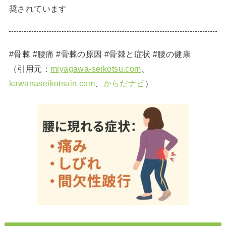
奨されています
#骨棘 #腰痛 #骨棘の原因 #骨棘と症状 #腰の健康
（引用元：
miyagawa-seikotsu.com
、
kawanaseikotsuin.com
、
からだナビ
）