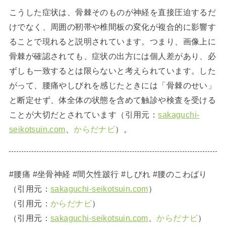
こうした症状は、骨棘そのものが神経を直接圧迫するだ
けでなく、周囲の靭帯や椎間板の変化が複合的に影響す
ることで現れると説明されています。つまり、画像上に
骨棘が確認されても、症状の出方には個人差があり、必
ずしも一致するとは限らないと考えられています。した
がって、腰痛やしびれを感じたときには「骨棘のせい」
と断定せず、体全体の状態を含めて触診や検査を受ける
ことが大切だとされています（引用元：
sakaguchi-
seikotsuin.com
、
からだナビ
）。
#腰痛 #坐骨神経 #間欠性跛行 #しびれ #腰のこわばり
（引用元：
sakaguchi-seikotsuin.com
）
（引用元：
からだナビ
）
（引用元：
sakaguchi-seikotsuin.com
、
からだナビ
）