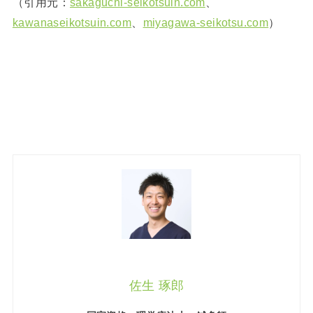
（引用元：
sakaguchi-seikotsuin.com
、
kawanaseikotsuin.com
、
miyagawa-seikotsu.com
）
佐生 琢郎