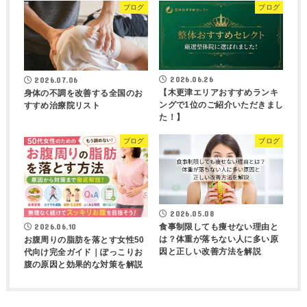
ブログ
ブログ
2026.06.26
2026.07.06
【木更津エリアおすすめランキ
身体の不調を改善する全国のお
ングで1位のご紹介いただきまし
すすめ治療院リスト
た！】
ブログ
ブログ
2026.05.08
2026.06.10
食事制限しても痩せない理由と
は？体重が落ちない人に多い原
お腹周りの脂肪を落とす女性50
因と正しい改善方法を解説
代向け完全ガイド｜ぽっこりお
腹の原因と効果的な対策を解説