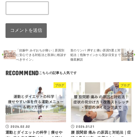
「妊娠中 みぞおちが痛い｜原因別
首のリンパ 押すと痛い原因5選と対
に安心できる対処法と医師に相談す
処法｜危険サインから受診目安まで
べきサイン」
徹底解説
RECOMMEND
ブログ
ブログ
2026.02.02
2026.01.21
運動とダイエットの科学｜痩せや
腰 股関節 痛み の原因と対処法｜症