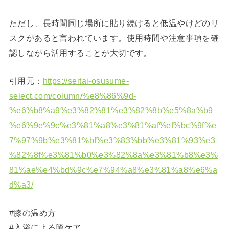
ただし、長時間同じ場所に貼り続けると低温やけどのリ
スクがあると言われています。使用時間や注意事項を確
認しながら活用することが大切です。
引用元：
https://seitai-osusume-
select.com/column/%e8%86%9d-
%e6%b8%a9%e3%82%81%e3%82%8b%e5%8a%b9
%e6%9e%9c%e3%81%a8%e3%81%af%ef%bc%9f%e
7%97%9b%e3%81%bf%e3%83%bb%e3%81%93%e3
%82%8f%e3%81%b0%e3%82%8a%e3%81%b8%e3%
81%ae%e4%bd%9c%e7%94%a8%e3%81%a8%e6%a
d%a3/
#膝の温め方
#入浴による膝ケア