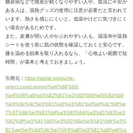
糖尿病などで感覚が鈍くなりやすい人や、血流に不安が
ある人は、温熱グッズの使用に注意が必要だと言われて
います。熱さを感じにくいと、低温やけどに気づきにく
い場合があるためです。
また、皮膚が弱い人やかぶれやすい人も、温湿布や温熱
シートを使う前に肌の状態を確認しておくと安心です。
膝を温める効果を取り入れるなら、「心地よい範囲で短
時間」が基本と考えておきましょう。
引用元：
https://seitai-osusume-
select.com/column/%e8%86%9d-
%e6%b8%a9%e3%82%81%e3%82%8b%e5%8a%b9
%e6%9e%9c%e3%81%a8%e3%81%af%ef%bc%9f%e
7%97%9b%e3%81%bf%e3%83%bb%e3%81%93%e3
%82%8f%e3%81%b0%e3%82%8a%e3%81%b8%e3%
81%ae%e4%bd%9c%e7%94%a8%e3%81%a8%e6%a