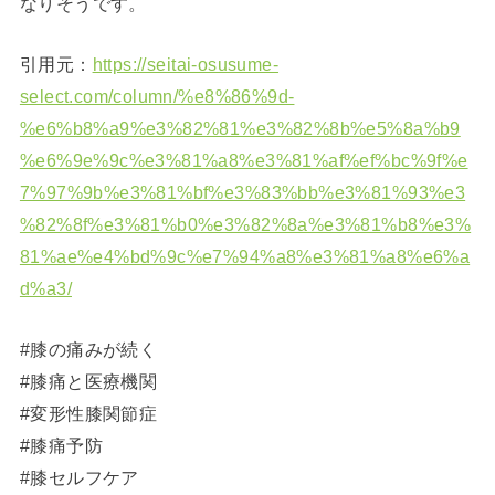
なりそうです。
引用元：
https://seitai-osusume-
select.com/column/%e8%86%9d-
%e6%b8%a9%e3%82%81%e3%82%8b%e5%8a%b9
%e6%9e%9c%e3%81%a8%e3%81%af%ef%bc%9f%e
7%97%9b%e3%81%bf%e3%83%bb%e3%81%93%e3
%82%8f%e3%81%b0%e3%82%8a%e3%81%b8%e3%
81%ae%e4%bd%9c%e7%94%a8%e3%81%a8%e6%a
d%a3/
#膝の痛みが続く
#膝痛と医療機関
#変形性膝関節症
#膝痛予防
#膝セルフケア