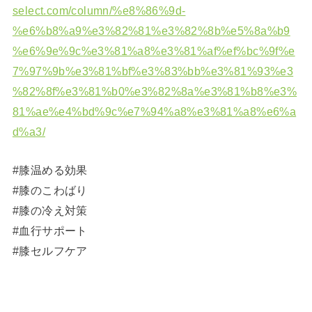
select.com/column/%e8%86%9d-
%e6%b8%a9%e3%82%81%e3%82%8b%e5%8a%b9
%e6%9e%9c%e3%81%a8%e3%81%af%ef%bc%9f%e
7%97%9b%e3%81%bf%e3%83%bb%e3%81%93%e3
%82%8f%e3%81%b0%e3%82%8a%e3%81%b8%e3%
81%ae%e4%bd%9c%e7%94%a8%e3%81%a8%e6%a
d%a3/
#膝温める効果
#膝のこわばり
#膝の冷え対策
#血行サポート
#膝セルフケア