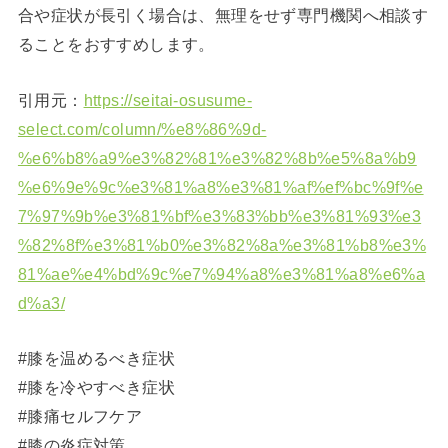
合や症状が長引く場合は、無理をせず専門機関へ相談す
ることをおすすめします。
引用元：
https://seitai-osusume-
select.com/column/%e8%86%9d-
%e6%b8%a9%e3%82%81%e3%82%8b%e5%8a%b9
%e6%9e%9c%e3%81%a8%e3%81%af%ef%bc%9f%e
7%97%9b%e3%81%bf%e3%83%bb%e3%81%93%e3
%82%8f%e3%81%b0%e3%82%8a%e3%81%b8%e3%
81%ae%e4%bd%9c%e7%94%a8%e3%81%a8%e6%a
d%a3/
#膝を温めるべき症状
#膝を冷やすべき症状
#膝痛セルフケア
#膝の炎症対策