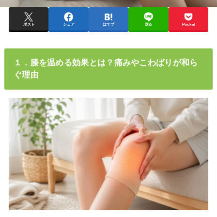
ポスト
シェア
はてブ
送る
Pocket
１．膝を温める効果とは？痛みやこわばりが和ら
ぐ理由