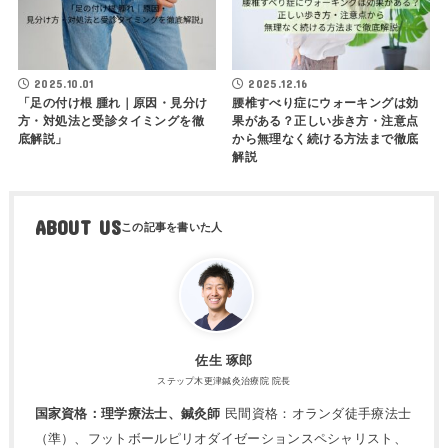
2025.10.01
2025.12.16
「足の付け根 腫れ｜原因・見分け
腰椎すべり症にウォーキングは効
方・対処法と受診タイミングを徹
果がある？正しい歩き方・注意点
底解説」
から無理なく続ける方法まで徹底
解説
ABOUT US
佐生 琢郎
ステップ木更津鍼灸治療院 院長
国家資格：理学療法士、鍼灸師
民間資格：オランダ徒手療法士
（準）、フットボールピリオダイゼーションスペシャリスト、