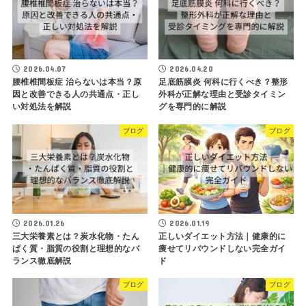
2026.04.07
2026.04.20
腰椎椎間板症 治らないは本当？原
足底筋膜炎 何科に行くべき？整形
因と改善できる人の共通点・正し
外科が正解な理由と受診タイミン
い対処法を解説
グを専門的に解説
ブログ
ブログ
2026.01.26
2026.01.19
三大栄養素とは？炭水化物・たん
正しいダイエット方法｜健康的に
ぱく質・脂質の役割と理想的なバ
痩せてリバウンドしない完全ガイ
ランス徹底解説
ド
ブログ
ブログ