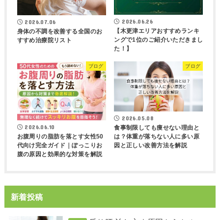
2026.06.26
2026.07.06
【木更津エリアおすすめランキ
身体の不調を改善する全国のお
ングで1位のご紹介いただきまし
すすめ治療院リスト
た！】
ブログ
ブログ
2026.05.08
2026.06.10
食事制限しても痩せない理由と
は？体重が落ちない人に多い原
お腹周りの脂肪を落とす女性50
因と正しい改善方法を解説
代向け完全ガイド｜ぽっこりお
腹の原因と効果的な対策を解説
新着投稿