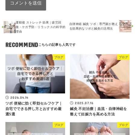
運動後 ストレッチ 効果｜疲労回
自律神経 鍼灸 ツボ：専門家が教え
復・ケガ予防・リラックスの科学的
る効果的なツボと鍼灸の活用法
理由
RECOMMEND
ブログ
ブログ
2026.04.14
2025.07.16
ツボ 便秘に効く即効セルフケア｜
鍼灸 不妊治療｜血流・自律神経を
自宅でできる押し方とおすすめ厳
整えて妊娠力を高める方法
選5選
ブログ
ブログ