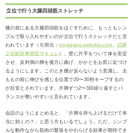
立位で行う大腿四頭筋ストレッチ
膝の前にある大腿四頭筋をほぐすために、もっともシン
プルで取り入れやすいのが立位で行うストレッチだと言
われています（引用元：
miyagawa-seikotsu.com
、
武庫
之荘駅前整骨院サキュレ
）。壁に片手をついて体を安定
させ、反対側の脚を後方に曲げ、かかとをお尻に近づけ
るようにします。このとき腰が反らないよう意識し、太
ももの前に伸びを感じる位置で20〜30秒キープするの
が目安とされています。片脚ずつ2〜3回繰り返すとバ
ランスが整いやすいと言われています。
会話のようにまとめると、「片脚を持ち上げるだけで本
当に効くの？」と思う方もいるでしょう。ただ、シンプ
ルな動作ながら筋肉の緊張をやわらげる効果が期待でき