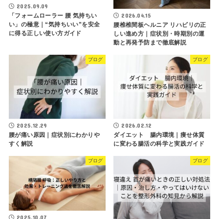
2025.09.09
「フォームローラー 腰 気持ちい
2026.04.15
い」の極意｜“気持ちいい”を安全
腰椎椎間板ヘルニア リハビリの正
に得る正しい使い方ガイド
しい進め方｜症状別・時期別の運
動と再発予防まで徹底解説
ブログ
ブログ
2025.12.29
2026.02.12
腰が痛い原因｜症状別にわかりや
ダイエット 腸内環境｜痩せ体質
すく解説
に変わる腸活の科学と実践ガイド
ブログ
ブログ
2025.10.07