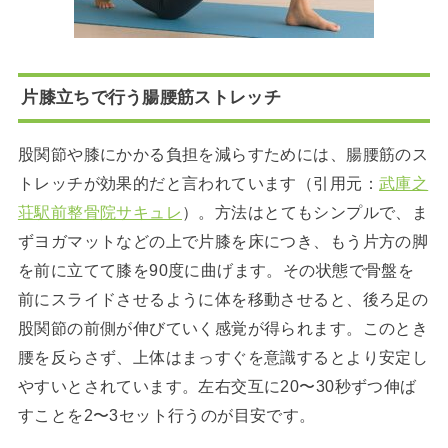
片膝立ちで行う腸腰筋ストレッチ
股関節や膝にかかる負担を減らすためには、腸腰筋のス
トレッチが効果的だと言われています（引用元：
武庫之
荘駅前整骨院サキュレ
）。方法はとてもシンプルで、ま
ずヨガマットなどの上で片膝を床につき、もう片方の脚
を前に立てて膝を90度に曲げます。その状態で骨盤を
前にスライドさせるように体を移動させると、後ろ足の
股関節の前側が伸びていく感覚が得られます。このとき
腰を反らさず、上体はまっすぐを意識するとより安定し
やすいとされています。左右交互に20〜30秒ずつ伸ば
すことを2〜3セット行うのが目安です。