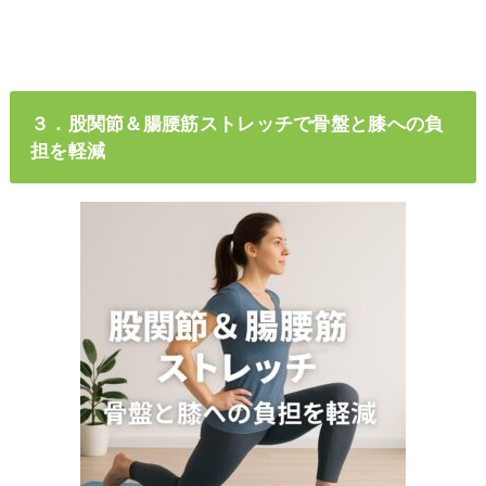
３．股関節＆腸腰筋ストレッチで骨盤と膝への負
担を軽減