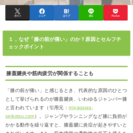
ポスト
シェア
はてブ
送る
Pocket
１，なぜ「膝の前が痛い」のか？原因とセルフチ
ェックポイント
膝蓋腱炎や筋肉疲労が関係することも
「膝の前が痛い」と感じるとき、代表的な原因のひとつ
として挙げられるのが膝蓋腱炎、いわゆるジャンパー膝
と言われています（引用元：
miyagawa-
seikotsu.com
）。ジャンプやランニングなど膝に負担が
かかる動作を繰り返すと、膝蓋腱に炎症が起きやすいと