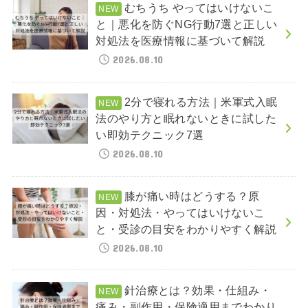
むちうち やってはいけないこ
と｜悪化を防ぐNG行動7選と正しい
対処法を医療情報に基づいて解説
2026.08.10
2分で寝れる方法｜米軍式入眠
法のやり方と眠れないときに試した
い即効テクニック7選
2026.08.10
膝が痛い時はどうする？原
因・対処法・やってはいけないこ
と・受診の目安をわかりやすく解説
2026.08.10
針治療とは？効果・仕組み・
痛み・副作用・保険適用までわかり