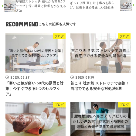
呼吸筋ストレッチ 寝ながら簡単5ス
ぎっくり腰 直し方｜痛みを和ら
テップ｜深い呼吸と快眠をかなえる
げ、回復を速める正しい対処法
方法
RECOMMEND
ブログ
ブログ
2025.08.27
2025.08.19
「寒いと膝が痛い 50代の原因と対
首こり 吐き気 ストレッチで改善！
策｜今すぐできる5つのセルフケ
自宅でできる安全な対処法5選
ア」
ブログ
ブログ