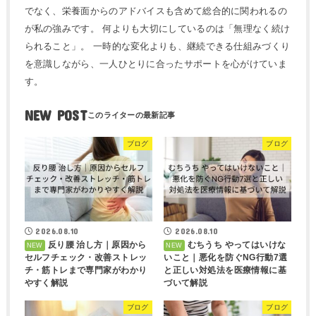
でなく、栄養面からのアドバイスも含めて総合的に関われるの
が私の強みです。 何よりも大切にしているのは「無理なく続け
られること」。 一時的な変化よりも、継続できる仕組みづくり
を意識しながら、一人ひとりに合ったサポートを心がけていま
す。
NEW POST
ブログ
ブログ
2026.08.10
2026.08.10
反り腰 治し方｜原因から
むちうち やってはいけな
セルフチェック・改善ストレッ
いこと｜悪化を防ぐNG行動7選
チ・筋トレまで専門家がわかり
と正しい対処法を医療情報に基
やすく解説
づいて解説
ブログ
ブログ