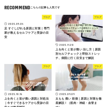
RECOMMEND
ブログ
ブログ
2025.09.04
足 すぐしびれる原因と対策｜専門
家が教えるセルフケアと受診の目
安
2025.11.28
上を向くと首が痛い 治し方｜原因
別セルフチェックと即効ストレッ
チ、病院に行く目安まで解説
ブログ
ブログ
2025.10.16
2025.09.09
上を向くと首が痛い原因と対処法
太もも 痛い 前側｜原因と対策を徹
｜今すぐできるケアから受診の目
底解説！（筋肉・神経・血管ま