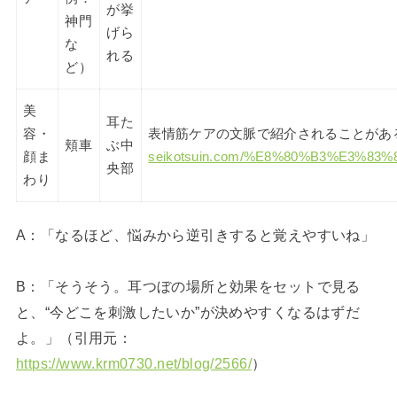
が挙
神門
げら
な
れる
ど）
美
耳た
容・
表情筋ケアの文脈で紹介されることがあ
頬車
ぶ中
顔ま
seikotsuin.com/%E8%80%B3%E3
央部
わり
A：「なるほど、悩みから逆引きすると覚えやすいね」
B：「そうそう。耳つぼの場所と効果をセットで見る
と、“今どこを刺激したいか”が決めやすくなるはずだ
よ。」（引用元：
https://www.krm0730.net/blog/2566/
）