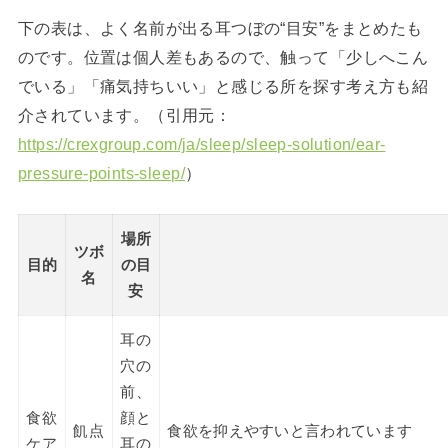
下の表は、よく名前が出る耳つぼの“目安”をまとめたも
のです。位置は個人差もあるので、触って「少しへこん
でいる」「痛気持ちいい」と感じる所を探す考え方も紹
介されています。（引用元：
https://crexgroup.com/ja/sleep/sleep-solution/ear-
pressure-points-sleep/
）
場所
ツボ
目的
の目
名
安
耳の
穴の
前、
食欲
顔と
飢点
食欲を抑えやすいと言われています
ケア
耳の