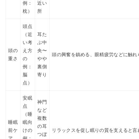
例：
近い
枕）
所
頭点
（近
耳た
い考
ぶ中
頭の
え方
央〜
頭の興奮を鎮める、眼精疲労などに触れ
重さ
の
やや
例：
裏側
脳
寄り
点）
安眠
神門
点
など
（睡
複数
睡眠
眠向
の耳
前ケ
けの
リラックスを促し眠りの質を支えると言
つぼ
ア
例：