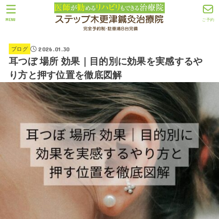
MENU
ご予約
2026.01.30
ブログ
耳つぼ 場所 効果｜目的別に効果を実感するや
り方と押す位置を徹底図解