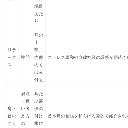
境目
あた
り
耳の
上
リラ
部、
ック
神門
内側
ストレス緩和や自律神経の調整が期待さ
ス
のく
ぼみ
付近
肩点
耳た
（近
ぶ裏
肩・
い考
側の
首の
え方
付け
首や肩の緊張を和らげる目的で紹介され
こり
の
根に