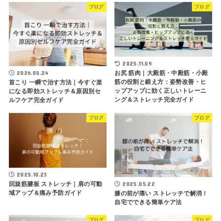
ブログ
ブログ
2025.11.09
お尻 筋肉｜大殿筋・中殿筋・小殿
2026.05.24
筋の役割と鍛え方：姿勢改善・ヒ
首こり 一瞬で治す方法｜今すぐ楽
ップアップに効く正しいトレーニ
になる即効ストレッチ＆原因別セ
ング＆ストレッチ完全ガイド
ルフケア完全ガイド
ブログ
ブログ
2025.10.23
回旋筋腱板 ストレッチ｜肩の可動
2025.05.22
域アップ＆痛み予防ガイド
膝の前が痛い ストレッチで解消！
自宅でできる簡単ケア法
ブログ
ブログ