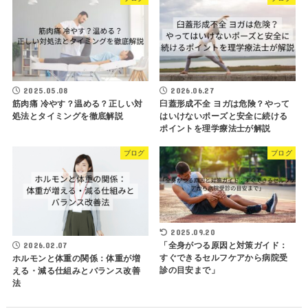
2025.05.08
2026.06.27
筋肉痛 冷やす？温める？正しい対
臼蓋形成不全 ヨガは危険？やって
処法とタイミングを徹底解説
はいけないポーズと安全に続ける
ポイントを理学療法士が解説
ブログ
ブログ
2025.09.20
「全身がつる原因と対策ガイド：
2026.02.07
すぐできるセルフケアから病院受
ホルモンと体重の関係：体重が増
診の目安まで」
える・減る仕組みとバランス改善
法