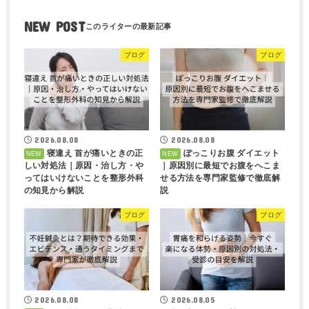
NEW POST
ブログ
ブログ
2026.08.08
2026.08.08
寝違え 首が痛いときの正
ぽっこりお腹 ダイエット
しい対処法｜原因・治し方・や
｜原因別に最短でお腹をへこま
ってはいけないことを整形外科
せる方法を専門家監修で徹底解
の知見から解説
説
ブログ
ブログ
2026.08.08
2026.08.05