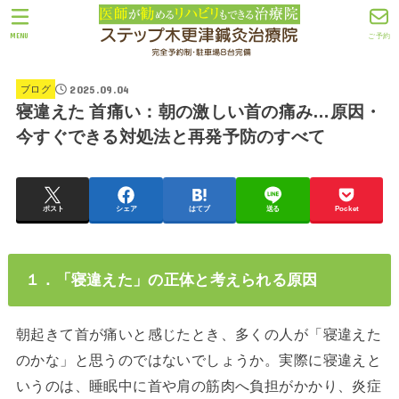
MENU
ご予約
2025.09.04
ブログ
寝違えた 首痛い：朝の激しい首の痛み…原因・
今すぐできる対処法と再発予防のすべて
ポスト
シェア
はてブ
送る
Pocket
１．「寝違えた」の正体と考えられる原因
朝起きて首が痛いと感じたとき、多くの人が「寝違えた
のかな」と思うのではないでしょうか。実際に寝違えと
いうのは、睡眠中に首や肩の筋肉へ負担がかかり、炎症