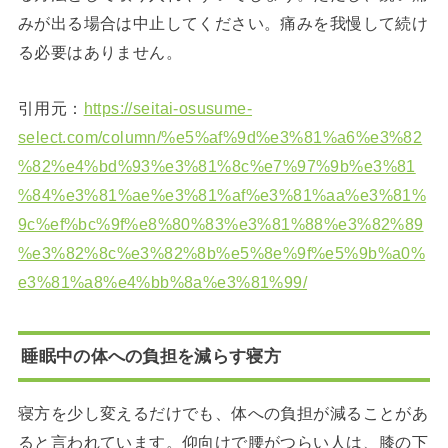
みが出る場合は中止してください。痛みを我慢して続け
る必要はありません。
引用元：
https://seitai-osusume-
select.com/column/%e5%af%9d%e3%81%a6%e3%82
%82%e4%bd%93%e3%81%8c%e7%97%9b%e3%81
%84%e3%81%ae%e3%81%af%e3%81%aa%e3%81%
9c%ef%bc%9f%e8%80%83%e3%81%88%e3%82%89
%e3%82%8c%e3%82%8b%e5%8e%9f%e5%9b%a0%
e3%81%a8%e4%bb%8a%e3%81%99/
睡眠中の体への負担を減らす寝方
寝方を少し変えるだけでも、体への負担が減ることがあ
ると言われています。仰向けで腰がつらい人は、膝の下