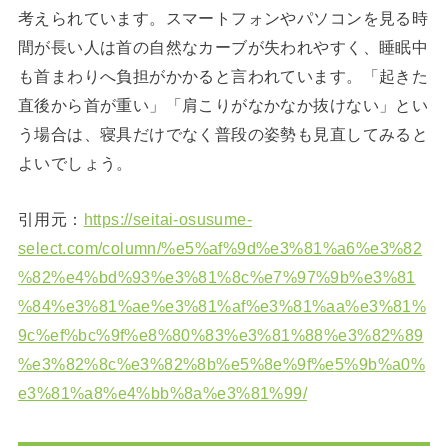
考えられています。スマートフォンやパソコンを見る時
間が長い人は首の自然なカーブが失われやすく、睡眠中
も首まわりへ負担がかかると言われています。「起きた
直後から首が重い」「肩こりがなかなか抜けない」とい
う場合は、寝具だけでなく普段の姿勢も見直してみると
よいでしょう。
引用元：
https://seitai-osusume-
select.com/column/%e5%af%9d%e3%81%a6%e3%82
%82%e4%bd%93%e3%81%8c%e7%97%9b%e3%81
%84%e3%81%ae%e3%81%af%e3%81%aa%e3%81%
9c%ef%bc%9f%e8%80%83%e3%81%88%e3%82%89
%e3%82%8c%e3%82%8b%e5%8e%9f%e5%9b%a0%
e3%81%a8%e4%bb%8a%e3%81%99/