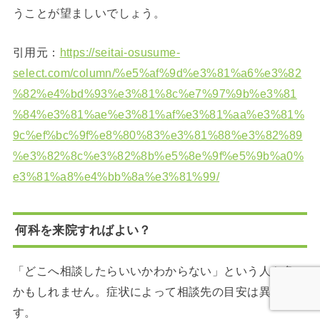
うことが望ましいでしょう。
引用元：
https://seitai-osusume-
select.com/column/%e5%af%9d%e3%81%a6%e3%82
%82%e4%bd%93%e3%81%8c%e7%97%9b%e3%81
%84%e3%81%ae%e3%81%af%e3%81%aa%e3%81%
9c%ef%bc%9f%e8%80%83%e3%81%88%e3%82%89
%e3%82%8c%e3%82%8b%e5%8e%9f%e5%9b%a0%
e3%81%a8%e4%bb%8a%e3%81%99/
何科を来院すればよい？
「どこへ相談したらいいかわからない」という人も多い
かもしれません。症状によって相談先の目安は異なりま
す。