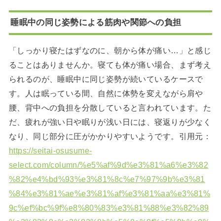
睡眠中の同じ姿勢による筋肉や関節への負担
「しっかり寝たはずなのに、朝から体が痛い…」と感じ
ることはありませんか。寝ても体が痛い場合、まず考え
られるのが、睡眠中に同じ姿勢が続いているケースで
す。人は眠っている間、自然に体勢を変えながら肩や
腰、背中への負担を分散していると言われています。た
だ、疲れが強い日や眠りが浅い日には、寝返りが少なく
なり、同じ部分に圧がかかりやすいようです。引用元：
https://seitai-osusume-
select.com/column/%e5%af%9d%e3%81%a6%e3%82
%82%e4%bd%93%e3%81%8c%e7%97%9b%e3%81
%84%e3%81%ae%e3%81%af%e3%81%aa%e3%81%
9c%ef%bc%9f%e8%80%83%e3%81%88%e3%82%89