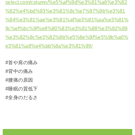
select.com/column/%e5%af%9d%e3%81%a6%e3%82
%82%e4%bd%93%e3%81%8c%e7%97%9b%e3%81
%84%e3%81%ae%e3%81%af%e3%81%aa%e3%81%
9c%ef%bc%9f%e8%80%83%e3%81%88%e3%82%89
%e3%82%8c%e3%82%8b%e5%8e%9f%e5%9b%a0%
e3%81%a8%e4%bb%8a%e3%81%99/
#首や肩の痛み
#背中の痛み
#腰痛の原因
#睡眠の質低下
#全身のだるさ