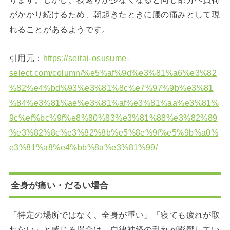
がかかり続けるため、朝起きたときに腰の痛みとして現
れることがあるようです。
引用元：
https://seitai-osusume-
select.com/column/%e5%af%9d%e3%81%a6%e3%82
%82%e4%bd%93%e3%81%8c%e7%97%9b%e3%81
%84%e3%81%ae%e3%81%af%e3%81%aa%e3%81%
9c%ef%bc%9f%e8%80%83%e3%81%88%e3%82%89
%e3%82%8c%e3%82%8b%e5%8e%9f%e5%9b%a0%
e3%81%a8%e4%bb%8a%e3%81%99/
全身が痛い・だるい場合
「特定の場所ではなく、全身が重い」「寝ても疲れが取
れない」と感じる場合は、自律神経の乱れが影響してい