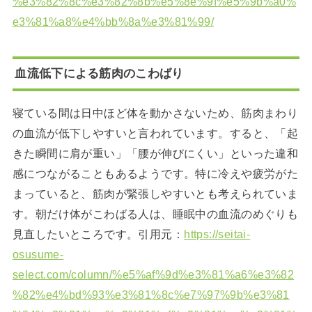
%e3%82%8c%e3%82%8b%e5%8e%9f%e5%9b%a0%
e3%81%a8%e4%bb%8a%e3%81%99/
血流低下による筋肉のこわばり
寝ている間は日中ほど体を動かさないため、筋肉まわり
の血流が低下しやすいと言われています。すると、「起
きた瞬間に肩が重い」「腰が伸びにくい」といった違和
感につながることもあるようです。特に冷えや疲労がた
まっていると、筋肉が緊張しやすいとも考えられていま
す。朝だけ体がこわばる人は、睡眠中の血流のめぐりも
見直したいところです。引用元：
https://seitai-
osusume-
select.com/column/%e5%af%9d%e3%81%a6%e3%82
%82%e4%bd%93%e3%81%8c%e7%97%9b%e3%81