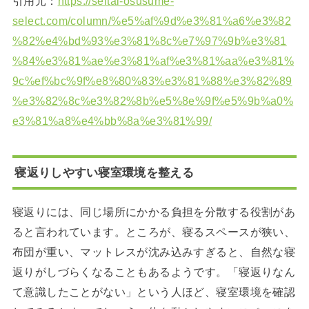
引用元：
https://seitai-osusume-
select.com/column/%e5%af%9d%e3%81%a6%e3%82
%82%e4%bd%93%e3%81%8c%e7%97%9b%e3%81
%84%e3%81%ae%e3%81%af%e3%81%aa%e3%81%
9c%ef%bc%9f%e8%80%83%e3%81%88%e3%82%89
%e3%82%8c%e3%82%8b%e5%8e%9f%e5%9b%a0%
e3%81%a8%e4%bb%8a%e3%81%99/
寝返りしやすい寝室環境を整える
寝返りには、同じ場所にかかる負担を分散する役割があ
ると言われています。ところが、寝るスペースが狭い、
布団が重い、マットレスが沈み込みすぎると、自然な寝
返りがしづらくなることもあるようです。「寝返りなん
て意識したことがない」という人ほど、寝室環境を確認