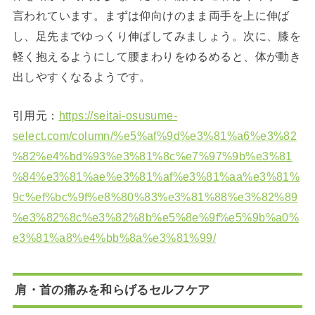
言われています。まずは仰向けのまま両手を上に伸ば
し、足先までゆっくり伸ばしてみましょう。次に、膝を
軽く抱えるようにして腰まわりをゆるめると、体が動き
出しやすくなるようです。
引用元：
https://seitai-osusume-
select.com/column/%e5%af%9d%e3%81%a6%e3%82
%82%e4%bd%93%e3%81%8c%e7%97%9b%e3%81
%84%e3%81%ae%e3%81%af%e3%81%aa%e3%81%
9c%ef%bc%9f%e8%80%83%e3%81%88%e3%82%89
%e3%82%8c%e3%82%8b%e5%8e%9f%e5%9b%a0%
e3%81%a8%e4%bb%8a%e3%81%99/
肩・首の痛みを和らげるセルフケア