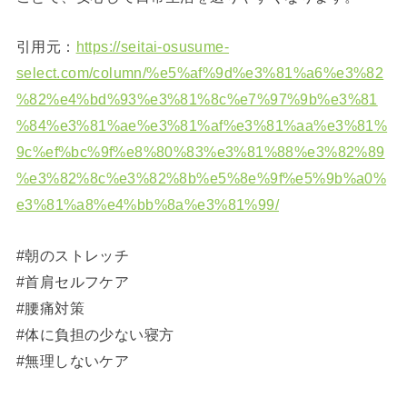
引用元：
https://seitai-osusume-
select.com/column/%e5%af%9d%e3%81%a6%e3%82
%82%e4%bd%93%e3%81%8c%e7%97%9b%e3%81
%84%e3%81%ae%e3%81%af%e3%81%aa%e3%81%
9c%ef%bc%9f%e8%80%83%e3%81%88%e3%82%89
%e3%82%8c%e3%82%8b%e5%8e%9f%e5%9b%a0%
e3%81%a8%e4%bb%8a%e3%81%99/
#朝のストレッチ
#首肩セルフケア
#腰痛対策
#体に負担の少ない寝方
#無理しないケア