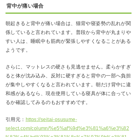
背中が痛い場合
朝起きると背中が痛い場合は、猫背や寝姿勢の乱れが関
係していると言われています。普段から背中が丸まりや
すい人は、睡眠中も筋肉が緊張しやすくなることがある
ようです。
さらに、マットレスの硬さも見逃せません。柔らかすぎ
ると体が沈み込み、反対に硬すぎると背中の一部へ負担
が集中しやすくなると言われています。朝だけ背中に違
和感があるなら、現在使用している寝具が体に合ってい
るか確認してみるのもおすすめです。
引用元：
https://seitai-osusume-
select.com/column/%e5%af%9d%e3%81%a6%e3%82
%82%e4%bd%93%e3%81%8c%e7%97%9b%e3%81