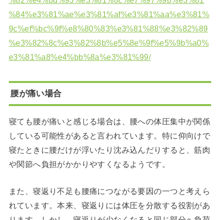
%84%e3%81%ae%e3%81%af%e3%81%aa%e3%81%
9c%ef%bc%9f%e8%80%83%e3%81%88%e3%82%89
%e3%82%8c%e3%82%8b%e5%8e%9f%e5%9b%a0%
e3%81%a8%e4%bb%8a%e3%81%99/
腰が痛い場合
寝ても腰が痛いと感じる場合は、腰への体圧集中が関係
している可能性があると言われています。特に仰向けで
寝たときに腰だけが浮いたり沈み込んだりすると、筋肉
や関節へ負担がかかりやすくなるようです。
また、寝返り不足も腰痛につながる要因の一つと考えら
れています。本来、寝返りには体圧を分散する役割があ
ります。しかし、寝返りが少なくなると同じ部分へ負荷