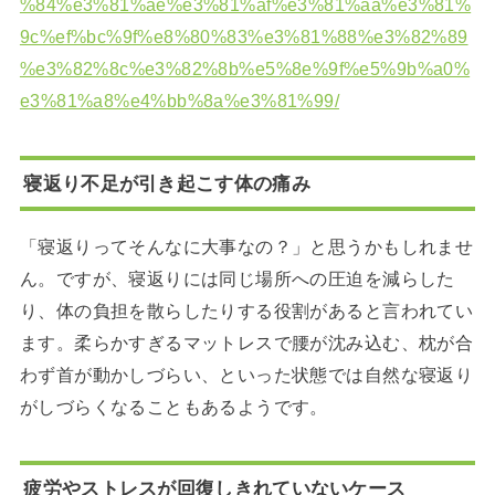
%84%e3%81%ae%e3%81%af%e3%81%aa%e3%81%
9c%ef%bc%9f%e8%80%83%e3%81%88%e3%82%89
%e3%82%8c%e3%82%8b%e5%8e%9f%e5%9b%a0%
e3%81%a8%e4%bb%8a%e3%81%99/
寝返り不足が引き起こす体の痛み
「寝返りってそんなに大事なの？」と思うかもしれませ
ん。ですが、寝返りには同じ場所への圧迫を減らした
り、体の負担を散らしたりする役割があると言われてい
ます。柔らかすぎるマットレスで腰が沈み込む、枕が合
わず首が動かしづらい、といった状態では自然な寝返り
がしづらくなることもあるようです。
疲労やストレスが回復しきれていないケース