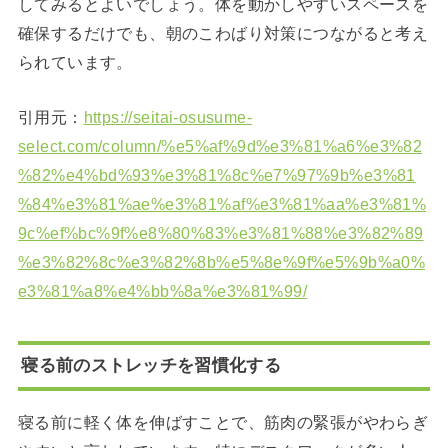
してみるとよいでしょう。体を動かしやすいスペースを
確保するだけでも、朝のこわばり対策につながると考え
られています。
引用元：
https://seitai-osusume-
select.com/column/%e5%af%9d%e3%81%a6%e3%82
%82%e4%bd%93%e3%81%8c%e7%97%9b%e3%81
%84%e3%81%ae%e3%81%af%e3%81%aa%e3%81%
9c%ef%bc%9f%e8%80%83%e3%81%88%e3%82%89
%e3%82%8c%e3%82%8b%e5%8e%9f%e5%9b%a0%
e3%81%a8%e4%bb%8a%e3%81%99/
寝る前のストレッチを習慣化する
寝る前に軽く体を伸ばすことで、筋肉の緊張がやわらぎ