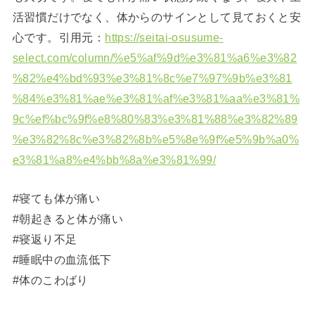
活習慣だけでなく、体からのサインとして見ておくと安
心です。引用元：
https://seitai-osusume-
select.com/column/%e5%af%9d%e3%81%a6%e3%82
%82%e4%bd%93%e3%81%8c%e7%97%9b%e3%81
%84%e3%81%ae%e3%81%af%e3%81%aa%e3%81%
9c%ef%bc%9f%e8%80%83%e3%81%88%e3%82%89
%e3%82%8c%e3%82%8b%e5%8e%9f%e5%9b%a0%
e3%81%a8%e4%bb%8a%e3%81%99/
#寝ても体が痛い
#朝起きると体が痛い
#寝返り不足
#睡眠中の血流低下
#体のこわばり