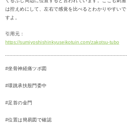
くるぶし周辺に位置すると言われています。ここも刺激
は控えめにして、左右で感覚を比べるとわかりやすいで
すよ。
引用元：
https://sumiyoshishinkyuseikotuin.com/zakotsu-tubo
#坐骨神経痛ツボ図
#環跳承扶殷門委中
#足首の金門
#位置は簡易図で確認