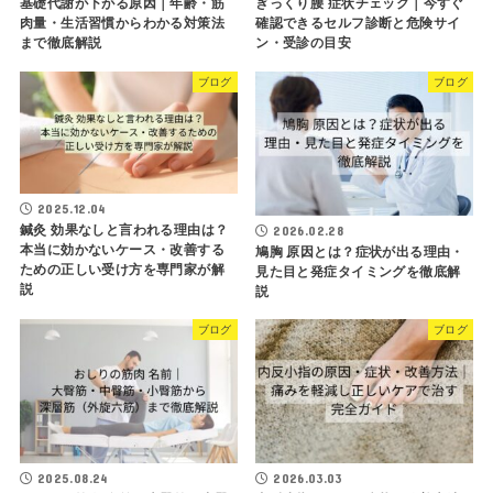
基礎代謝が下がる原因｜年齢・筋
ぎっくり腰 症状チェック｜今すぐ
肉量・生活習慣からわかる対策法
確認できるセルフ診断と危険サイ
まで徹底解説
ン・受診の目安
ブログ
ブログ
2025.12.04
鍼灸 効果なしと言われる理由は？
2026.02.28
本当に効かないケース・改善する
鳩胸 原因とは？症状が出る理由・
ための正しい受け方を専門家が解
見た目と発症タイミングを徹底解
説
説
ブログ
ブログ
2025.08.24
2026.03.03