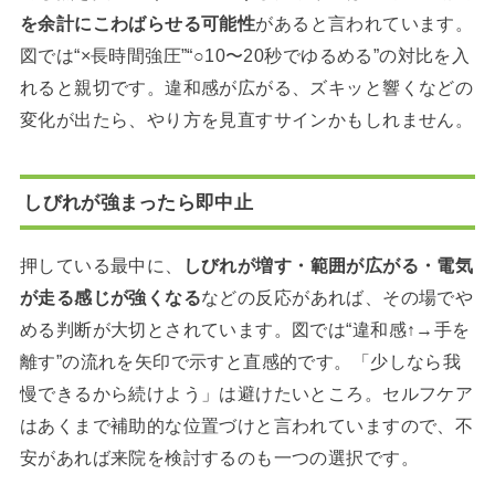
を余計にこわばらせる可能性
があると言われています。
図では“×長時間強圧”“○10〜20秒でゆるめる”の対比を入
れると親切です。違和感が広がる、ズキッと響くなどの
変化が出たら、やり方を見直すサインかもしれません。
しびれが強まったら即中止
押している最中に、
しびれが増す・範囲が広がる・電気
が走る感じが強くなる
などの反応があれば、その場でや
める判断が大切とされています。図では“違和感↑→手を
離す”の流れを矢印で示すと直感的です。「少しなら我
慢できるから続けよう」は避けたいところ。セルフケア
はあくまで補助的な位置づけと言われていますので、不
安があれば来院を検討するのも一つの選択です。