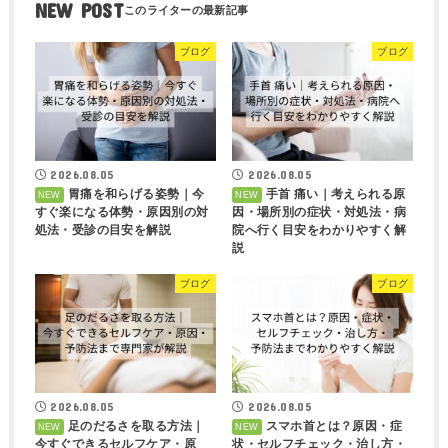
NEW POST
ブログ
ブログ
2026.08.05
2026.08.05
胃痛を和らげる姿勢｜今
手首 痛い｜考えられる原
すぐ楽になる体勢・原因別の対
因・場所別の症状・対処法・病
処法・受診の目安を解説
院へ行く目安をわかりやすく解
説
ブログ
ブログ
2026.08.05
2026.08.05
足のだるさを取る方法｜
スマホ首とは？原因・症
今すぐできるセルフケア・原
状・セルフチェック・治し方・