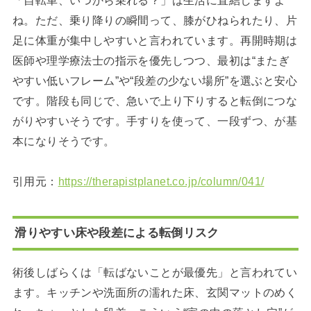
「自転車、いつから乗れる？」は生活に直結しますよ
ね。ただ、乗り降りの瞬間って、膝がひねられたり、片
足に体重が集中しやすいと言われています。再開時期は
医師や理学療法士の指示を優先しつつ、最初は“またぎ
やすい低いフレーム”や“段差の少ない場所”を選ぶと安心
です。階段も同じで、急いで上り下りすると転倒につな
がりやすいそうです。手すりを使って、一段ずつ、が基
本になりそうです。
引用元：
https://therapistplanet.co.jp/column/041/
滑りやすい床や段差による転倒リスク
術後しばらくは「転ばないことが最優先」と言われてい
ます。キッチンや洗面所の濡れた床、玄関マットのめく