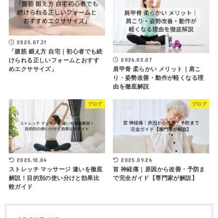
2025.07.31
「腹筋 鍛え方 自宅｜初心者でも続
2026.02.07
けられる正しいフォームとおすす
めエクササイズ」
肩甲骨 柔らかい メリット｜肩こ
り・姿勢改善・動作が軽くなる理
由を徹底解説
ブログ
ブログ
2025.10.04
2025.09.26
ストレッチ マッサージ 違いを徹底
首 神経痛｜原因から改善・予防ま
解説！目的別の使い分けと効果比
で完全ガイド【専門家が解説】
較ガイド