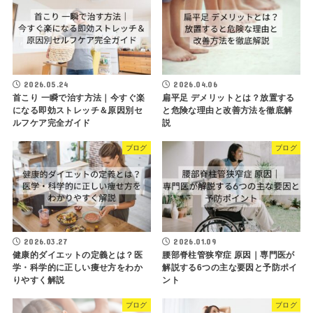
2026.05.24
2026.04.06
首こり 一瞬で治す方法｜今すぐ楽
扁平足 デメリットとは？放置する
になる即効ストレッチ＆原因別セ
と危険な理由と改善方法を徹底解
ルフケア完全ガイド
説
ブログ
ブログ
2026.03.27
2026.01.09
健康的ダイエットの定義とは？医
腰部脊柱管狭窄症 原因｜専門医が
学・科学的に正しい痩せ方をわか
解説する6つの主な要因と予防ポイ
りやすく解説
ント
ブログ
ブログ