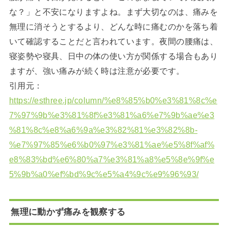
な？」と不安になりますよね。まず大切なのは、痛みを
無理に消そうとするより、どんな時に痛むのかを落ち着
いて確認することだと言われています。夜間の腰痛は、
寝姿勢や寝具、日中の体の使い方が関係する場合もあり
ますが、強い痛みが続く時は注意が必要です。
引用元：
https://esthree.jp/column/%e8%85%b0%e3%81%8c%e
7%97%9b%e3%81%8f%e3%81%a6%e7%9b%ae%e3
%81%8c%e8%a6%9a%e3%82%81%e3%82%8b-
%e7%97%85%e6%b0%97%e3%81%ae%e5%8f%af%
e8%83%bd%e6%80%a7%e3%81%a8%e5%8e%9f%e
5%9b%a0%ef%bd%9c%e5%a4%9c%e9%96%93/
無理に動かず痛みを観察する