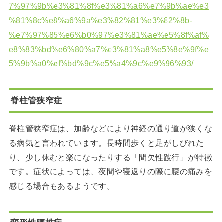
7%97%9b%e3%81%8f%e3%81%a6%e7%9b%ae%e3
%81%8c%e8%a6%9a%e3%82%81%e3%82%8b-
%e7%97%85%e6%b0%97%e3%81%ae%e5%8f%af%
e8%83%bd%e6%80%a7%e3%81%a8%e5%8e%9f%e
5%9b%a0%ef%bd%9c%e5%a4%9c%e9%96%93/
脊柱管狭窄症
脊柱管狭窄症は、加齢などにより神経の通り道が狭くな
る病気と言われています。長時間歩くと足がしびれた
り、少し休むと楽になったりする「間欠性跛行」が特徴
です。症状によっては、夜間や寝返りの際に腰の痛みを
感じる場合もあるようです。