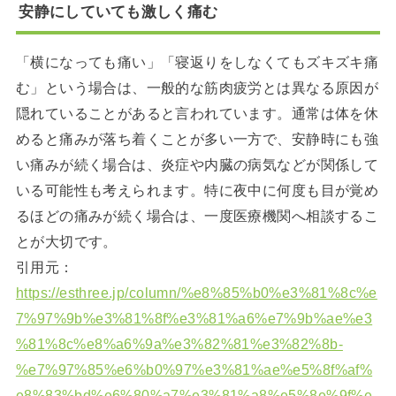
安静にしていても激しく痛む
「横になっても痛い」「寝返りをしなくてもズキズキ痛
む」という場合は、一般的な筋肉疲労とは異なる原因が
隠れていることがあると言われています。通常は体を休
めると痛みが落ち着くことが多い一方で、安静時にも強
い痛みが続く場合は、炎症や内臓の病気などが関係して
いる可能性も考えられます。特に夜中に何度も目が覚め
るほどの痛みが続く場合は、一度医療機関へ相談するこ
とが大切です。
引用元：
https://esthree.jp/column/%e8%85%b0%e3%81%8c%e
7%97%9b%e3%81%8f%e3%81%a6%e7%9b%ae%e3
%81%8c%e8%a6%9a%e3%82%81%e3%82%8b-
%e7%97%85%e6%b0%97%e3%81%ae%e5%8f%af%
e8%83%bd%e6%80%a7%e3%81%a8%e5%8e%9f%e