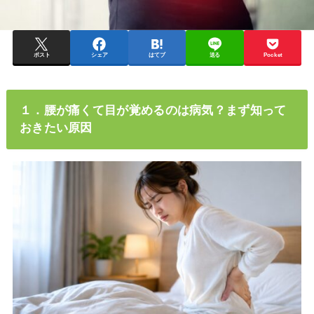
ポスト
シェア
はてブ
送る
Pocket
１．腰が痛くて目が覚めるのは病気？まず知って
おきたい原因