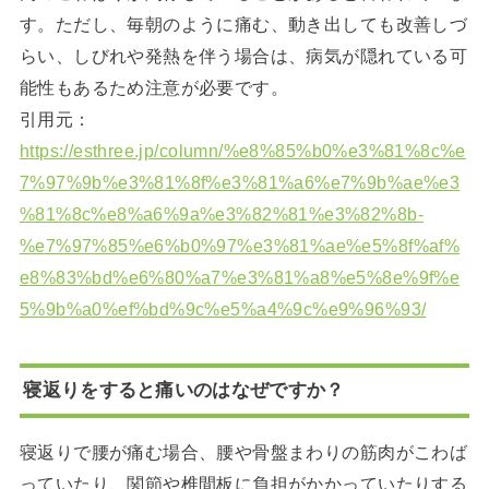
す。ただし、毎朝のように痛む、動き出しても改善しづ
らい、しびれや発熱を伴う場合は、病気が隠れている可
能性もあるため注意が必要です。
引用元：
https://esthree.jp/column/%e8%85%b0%e3%81%8c%e
7%97%9b%e3%81%8f%e3%81%a6%e7%9b%ae%e3
%81%8c%e8%a6%9a%e3%82%81%e3%82%8b-
%e7%97%85%e6%b0%97%e3%81%ae%e5%8f%af%
e8%83%bd%e6%80%a7%e3%81%a8%e5%8e%9f%e
5%9b%a0%ef%bd%9c%e5%a4%9c%e9%96%93/
寝返りをすると痛いのはなぜですか？
寝返りで腰が痛む場合、腰や骨盤まわりの筋肉がこわば
っていたり、関節や椎間板に負担がかかっていたりする