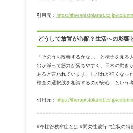
引用元：
https://therapistplanet.co.jp/colum
どうして放置が心配？生活への影響
「そのうち改善するかな…」と様子を見る
出が減って筋力が落ちやすく、日常の動き
あると言われています。しびれが強くなっ
検査の選択肢を相談するのが安心、という
引用元：
https://therapistplanet.co.jp/colum
#脊柱管狭窄症とは #間欠性跛行 #症状の特徴