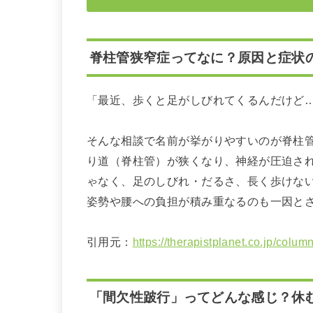
脊柱管狭窄症ってなに？原因と症状の
「最近、歩くと足がしびれてくるんだけど
そんな相談で名前が挙がりやすいのが脊柱
り道（脊柱管）が狭くなり、神経が圧迫さ
ゃなく、足のしびれ・だるさ、長く歩けな
姿勢や腰への負担が積み重なるのも一因と
引用元：
https://therapistplanet.co.jp/colum
「間欠性跛行」ってどんな感じ？休