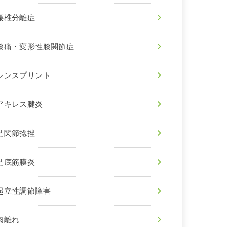
腰椎分離症
膝痛・変形性膝関節症
シンスプリント
アキレス腱炎
足関節捻挫
足底筋膜炎
起立性調節障害
肉離れ