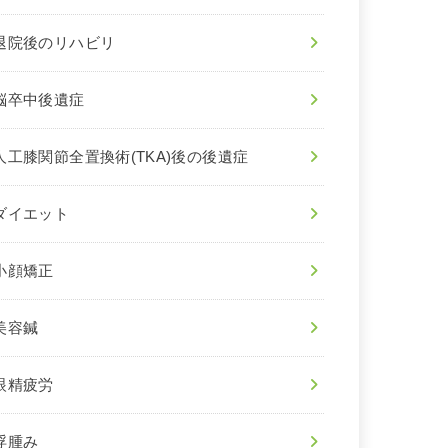
退院後のリハビリ
脳卒中後遺症
人工膝関節全置換術(TKA)後の後遺症
ダイエット
小顔矯正
美容鍼
眼精疲労
浮腫み