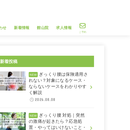
わせ
新着情報
館山院
求人情報
ご予約
新着投稿
ぎっくり腰は保険適用さ
れない？対象になるケース・
ならないケースをわかりやす
く解説
2026.08.08
ぎっくり腰 対処｜突然
の激痛が起きたら？応急処
置・やってはいけないこと・