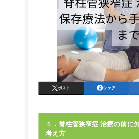
ポスト
シェア
１．脊柱管狭窄症 治療の前に
考え方