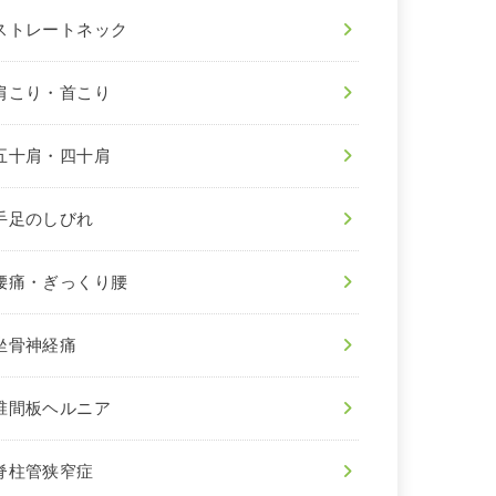
ストレートネック
肩こり・首こり
五十肩・四十肩
手足のしびれ
腰痛・ぎっくり腰
坐骨神経痛
椎間板ヘルニア
脊柱管狭窄症