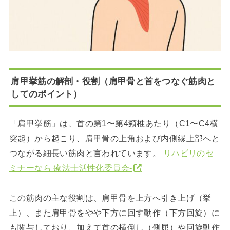
肩甲挙筋の解剖・役割（肩甲骨と首をつなぐ筋肉と
してのポイント）
「肩甲挙筋」は、首の第1〜第4頸椎あたり（C1〜C4横
突起）から起こり、肩甲骨の上角および内側縁上部へと
つながる細長い筋肉と言われています。
リハビリのセ
ミナーなら 療法士活性化委員会-
この筋肉の主な役割は、肩甲骨を上方へ引き上げ（挙
上）、また肩甲骨をやや下方に回す動作（下方回旋）に
も関与しており、加えて首の横倒し（側屈）や回旋動作