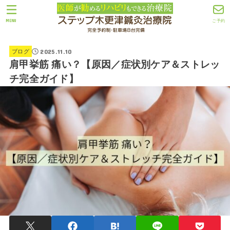
MENU
ご予約
2025.11.10
ブログ
肩甲挙筋 痛い？【原因／症状別ケア＆ストレッ
チ完全ガイド】