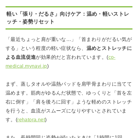
軽い「張り・だるさ」向けケア：温め・軽いストレ
ッチ・姿勢リセット
「最近ちょっと肩が重いな…」「首まわりがだるい気が
する」という程度の軽い症状なら、
温めとストレッチに
よる血流促進
が効果的だと言われています。(
co-
medical.mynavi.jp
)
まず、蒸しタオルや温熱パッドを肩甲骨まわりに当てて
温めます。筋肉がゆるんだ状態で、ゆっくりと「首を左
右に倒す」「肩を後ろに回す」ような軽めのストレッチ
を行うと、血流がスムーズになりやすいとされていま
す。(
rehatora.net
)
また、長時間同じ姿勢が続いたときは「1時間に1回、