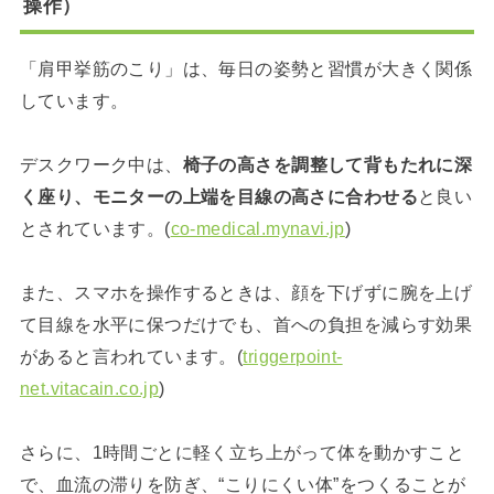
操作）
「肩甲挙筋のこり」は、毎日の姿勢と習慣が大きく関係
しています。
デスクワーク中は、
椅子の高さを調整して背もたれに深
く座り、モニターの上端を目線の高さに合わせる
と良い
とされています。(
co-medical.mynavi.jp
)
また、スマホを操作するときは、顔を下げずに腕を上げ
て目線を水平に保つだけでも、首への負担を減らす効果
があると言われています。(
triggerpoint-
net.vitacain.co.jp
)
さらに、1時間ごとに軽く立ち上がって体を動かすこと
で、血流の滞りを防ぎ、“こりにくい体”をつくることが