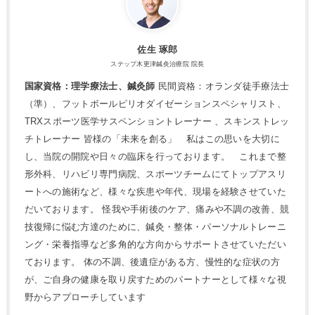
佐生 琢郎
ステップ木更津鍼灸治療院 院長
国家資格：理学療法士、鍼灸師
民間資格：オランダ徒手療法士
（準）、フットボールピリオダイゼーションスペシャリスト、
TRXスポーツ医学サスペンショントレーナー 、スキンストレッ
チトレーナー 皆様の「未来を創る」 私はこの思いを大切に
し、当院の開院や日々の臨床を行っております。 これまで整
形外科、リハビリ専門病院、スポーツチームにてトップアスリ
ートへの施術など、様々な疾患や年代、現場を経験させていた
だいております。 怪我や手術後のケア、痛みや不調の改善、競
技復帰に悩む方達のために、鍼灸・整体・パーソナルトレーニ
ング・栄養指導など多角的な方向からサポートさせていただい
ております。 体の不調、後遺症がある方、慢性的な症状の方
が、ご自身の健康を取り戻すためのパートナーとして様々な視
野からアプローチしています