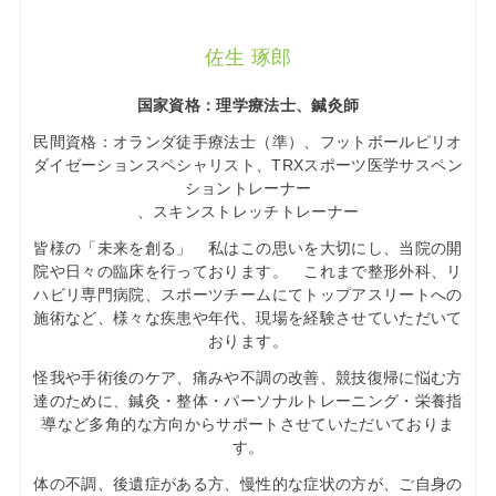
佐生 琢郎
国家資格：理学療法士、鍼灸師
民間資格：オランダ徒手療法士（準）、フットボールピリオ
ダイゼーションスペシャリスト、TRXスポーツ医学サスペン
ショントレーナー
、スキンストレッチトレーナー
皆様の「未来を創る」 私はこの思いを大切にし、当院の開
院や日々の臨床を行っております。 これまで整形外科、リ
ハビリ専門病院、スポーツチームにてトップアスリートへの
施術など、様々な疾患や年代、現場を経験させていただいて
おります。
怪我や手術後のケア、痛みや不調の改善、競技復帰に悩む方
達のために、鍼灸・整体・パーソナルトレーニング・栄養指
導など多角的な方向からサポートさせていただいておりま
す。
体の不調、後遺症がある方、慢性的な症状の方が、ご自身の