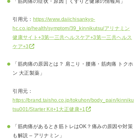
「筋肉痛の症状・原因｜くすりと健康の情報局」
引用元：
https://www.daiichisankyo-
hc.co.jp/health/symptom/39_kinnikutsu/
アリナミン
健康サイト
+3
第一三共ヘルスケア
+3
第一三共ヘルス
ケア
+3
「筋肉痛の原因とは？ 肩こり・腰痛・筋肉痛 トクホ
ン 大正製薬」
引用元：
https://brand.taisho.co.jp/tokuhon/body_pain/kinniku
tsu001/
Starter Kit
+1
大正健康
+1
「筋肉痛があるとき筋トレはOK？痛みの原因や対策
も解説 – アリナミン」