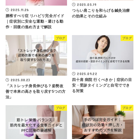
2025.05.19
2025.11.26
つらい肩こりを和らげる鍼灸治療
腰椎すべり症 リハビリ完全ガイド
の効果とその仕組み
｜症状別に安全な運動・避ける動
作・回復の進め方まで解説
ブログ
ブログ
2025.09.22
四十肩 病院 行くべきか｜症状の目
2025.08.23
安・受診タイミングと自宅ででき
「ストレッチ身長伸びる？姿勢改
る対策
善で本来の高さを取り戻す5つの方
法」
ブログ
ブログ