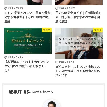
2026.03.03
2026.05.27
筋トレ 栄養 バランス｜筋肉を最大
手のつぼ完全ガイド｜症状別の効
化する食事ガイドとPFC比率の最
果・押し方・おすすめのツボを図
適解
解で解説
ブログ
ブログ
2026.06.26
【木更津エリアおすすめランキン
2026.02.10
グで1位のご紹介いただきまし
ダイエット ストレスと食欲：ス
た！】
トレスが食欲に与える影響と対処
法ガイド
ABOUT US