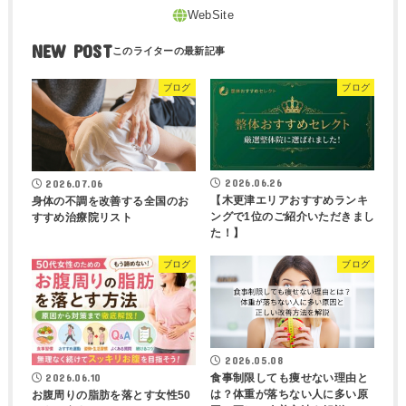
NEW POST
ブログ
ブログ
2026.06.26
2026.07.06
【木更津エリアおすすめランキ
身体の不調を改善する全国のお
ングで1位のご紹介いただきまし
すすめ治療院リスト
た！】
ブログ
ブログ
2026.05.08
2026.06.10
食事制限しても痩せない理由と
は？体重が落ちない人に多い原
お腹周りの脂肪を落とす女性50