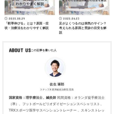
2025.08.29
2025.06.23
「靭帯伸びる」とは？原因・症
足がよくつるのは病気のサイン？
状・治療法をわかりやすく解説
考えられる原因と受診の目安を解
説
ABOUT US
佐生 琢郎
ステップ木更津鍼灸治療院 院長
国家資格：理学療法士、鍼灸師
民間資格：オランダ徒手療法士
（準）、フットボールピリオダイゼーションスペシャリスト、
TRXスポーツ医学サスペンショントレーナー 、スキンストレッ