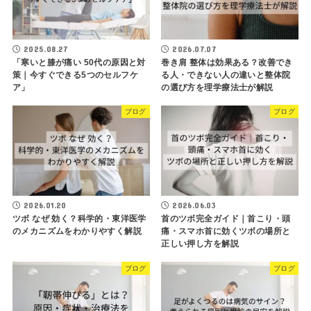
2025.08.27
2026.07.07
「寒いと膝が痛い 50代の原因と対
巻き肩 整体は効果ある？改善でき
策｜今すぐできる5つのセルフケ
る人・できない人の違いと整体院
ア」
の選び方を理学療法士が解説
ブログ
ブログ
2026.01.20
2026.06.03
ツボ なぜ 効く？科学的・東洋医学
首のツボ完全ガイド｜首こり・頭
のメカニズムをわかりやすく解説
痛・スマホ首に効くツボの場所と
正しい押し方を解説
ブログ
ブログ