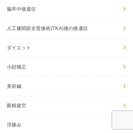
脳卒中後遺症
人工膝関節全置換術(TKA)後の後遺症
ダイエット
小顔矯正
美容鍼
眼精疲労
浮腫み