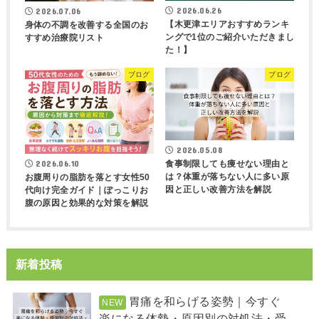
2026.06.26
2026.07.06
【木更津エリアおすすめランキ
身体の不調を改善する全国のお
ングで1位のご紹介いただきまし
すすめ治療院リスト
た！】
ブログ
ブログ
2026.05.08
2026.06.10
食事制限しても痩せない理由と
は？体重が落ちない人に多い原
お腹周りの脂肪を落とす女性50
因と正しい改善方法を解説
代向け完全ガイド｜ぽっこりお
腹の原因と効果的な対策を解説
新着投稿
胃痛を和らげる姿勢｜今すぐ
楽になる体勢・原因別の対処法・受