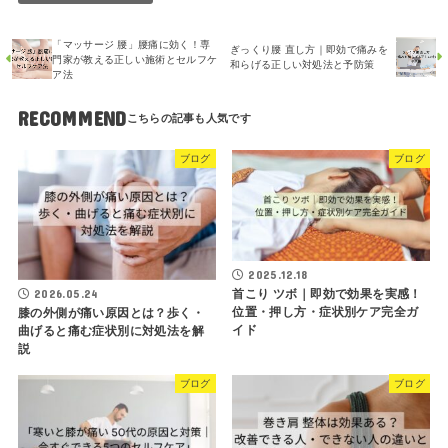
「マッサージ 腰」腰痛に効く！専
ぎっくり腰 直し方｜即効で痛みを
門家が教える正しい施術とセルフケ
和らげる正しい対処法と予防策
ア法
RECOMMEND
ブログ
ブログ
2025.12.18
首こり ツボ｜即効で効果を実感！
2026.05.24
位置・押し方・症状別ケア完全ガ
膝の外側が痛い原因とは？歩く・
イド
曲げると痛む症状別に対処法を解
説
ブログ
ブログ