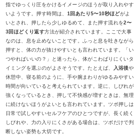
指でゆっくり圧をかけるイメージのほうが取り入れやす
いようです。押す時間は、
1回あたり5〜10秒ほど
がよ
いとされ、押したら少しゆるめて、また押す流れを
2〜
3回ほどくり返す
方法が紹介されています。ここで大事
なのは、息を止めないことです。ふっと息を吐きながら
押すと、体の力が抜けやすいとも言われています。「い
つやればいいの？」と迷ったら、体がこわばりにくいタ
イミングを選ぶのがよさそうです。たとえば、
入浴後
や
休憩中、寝る前のように、手や腕まわりがゆるみやすい
時間が向いていると考えられています。逆に、しびれが
強くなっているとき、押して不快感が増すときは、無理
に続けないほうがよいとも言われています。ツボ押しは
日常で試しやすいセルフケアのひとつですが、長く続く
しびれや、力の入りにくさがある場合は、ツボだけで判
断しない姿勢も大切です。