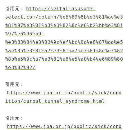
引用元：
https://seitai-osusume-
select.com/column/%e6%89%8b%e3%81%ae%e3
%81%97%e3%81%b3%e3%82%8c%e6%b2%bb%e3%81
%97%e6%96%b9-
%e3%83%84%e3%83%9c%ef%bc%9a%e8%87%aa%e5
%ae%85%e3%81%a7%e3%81%a7%e3%81%8d%e3%82
%8b%e5%9c%a7%e3%81%a8%e5%a0%b4%e6%89%80
%e3%82%92/
引用元：
https://www.joa.or.jp/public/sick/cond
ition/carpal_tunnel_syndrome.html
引用元：
https://www.joa.or.jp/public/sick/cond