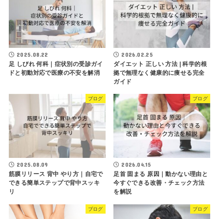
2025.08.22
2026.02.25
足 しびれ 何科｜症状別の受診ガイ
ダイエット 正しい 方法 | 科学的根
ドと初動対応で医療の不安を解消
拠で無理なく健康的に痩せる完全
ガイド
ブログ
ブログ
2026.04.15
2025.08.09
足首 固まる 原因｜動かない理由と
筋膜リリース 背中 やり方｜自宅で
今すぐできる改善・チェック方法
できる簡単ステップで背中スッキ
を解説
リ
ブログ
ブログ