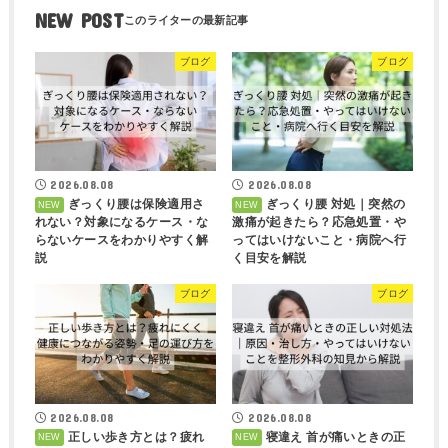
NEW POST
ブログ
ブログ
2026.08.08
2026.08.08
ぎっくり腰は保険適用さ
ぎっくり腰 対処｜突然の
れない？対象になるケース・な
激痛が起きたら？応急処置・や
らないケースをわかりやすく解
ってはいけないこと・病院へ行
説
く目安を解説
ブログ
ブログ
2026.08.08
2026.08.08
正しい歩き方とは？疲れ
寝違え 首が痛いときの正