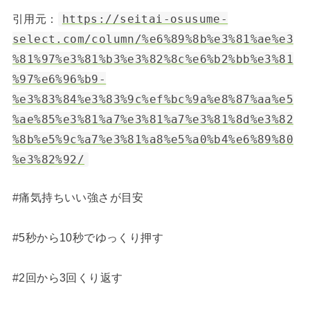
引用元：
https://seitai-osusume-
select.com/column/%e6%89%8b%e3%81%ae%e3
%81%97%e3%81%b3%e3%82%8c%e6%b2%bb%e3%81
%97%e6%96%b9-
%e3%83%84%e3%83%9c%ef%bc%9a%e8%87%aa%e5
%ae%85%e3%81%a7%e3%81%a7%e3%81%8d%e3%82
%8b%e5%9c%a7%e3%81%a8%e5%a0%b4%e6%89%80
%e3%82%92/
#痛気持ちいい強さが目安
#5秒から10秒でゆっくり押す
#2回から3回くり返す