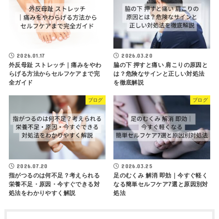
2026.01.17
2026.03.20
外反母趾 ストレッチ｜痛みをやわ
脇の下 押すと痛い 肩こりの原因と
らげる方法からセルフケアまで完
は？危険なサインと正しい対処法
全ガイド
を徹底解説
ブログ
ブログ
2026.07.20
2026.03.25
指がつるのは何不足？考えられる
足のむくみ 解消 即効｜今すぐ軽く
栄養不足・原因・今すぐできる対
なる簡単セルフケア7選と原因別対
処法をわかりやすく解説
処法