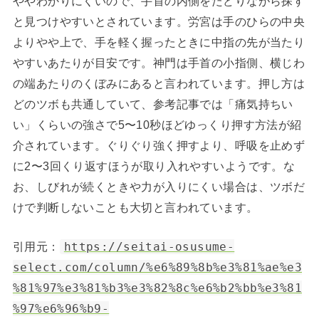
ややわかりにくいので、手首の内側をたどりながら探す
と見つけやすいとされています。労宮は手のひらの中央
よりやや上で、手を軽く握ったときに中指の先が当たり
やすいあたりが目安です。神門は手首の小指側、横じわ
の端あたりのくぼみにあると言われています。押し方は
どのツボも共通していて、参考記事では「痛気持ちい
い」くらいの強さで5〜10秒ほどゆっくり押す方法が紹
介されています。ぐりぐり強く押すより、呼吸を止めず
に2〜3回くり返すほうが取り入れやすいようです。な
お、しびれが続くときや力が入りにくい場合は、ツボだ
けで判断しないことも大切と言われています。
引用元：
https://seitai-osusume-
select.com/column/%e6%89%8b%e3%81%ae%e3
%81%97%e3%81%b3%e3%82%8c%e6%b2%bb%e3%81
%97%e6%96%b9-