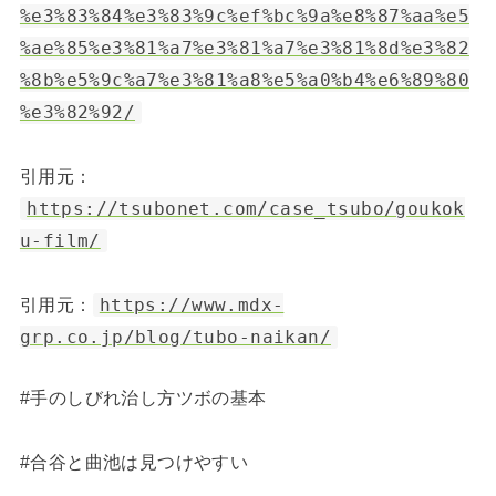
%e3%83%84%e3%83%9c%ef%bc%9a%e8%87%aa%e5
%ae%85%e3%81%a7%e3%81%a7%e3%81%8d%e3%82
%8b%e5%9c%a7%e3%81%a8%e5%a0%b4%e6%89%80
%e3%82%92/
引用元：
https://tsubonet.com/case_tsubo/goukok
u-film/
引用元：
https://www.mdx-
grp.co.jp/blog/tubo-naikan/
#手のしびれ治し方ツボの基本
#合谷と曲池は見つけやすい