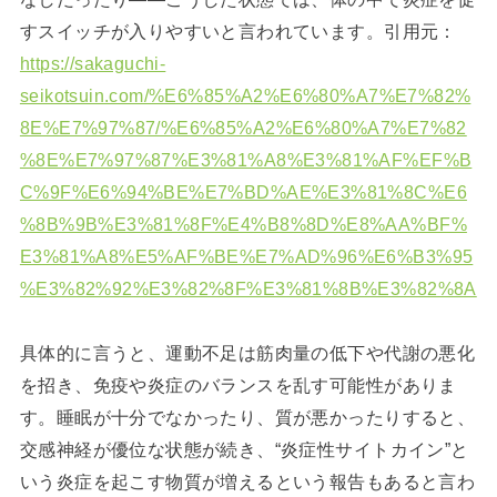
すスイッチが入りやすいと言われています。引用元：
https://sakaguchi-
seikotsuin.com/%E6%85%A2%E6%80%A7%E7%82%
8E%E7%97%87/%E6%85%A2%E6%80%A7%E7%82
%8E%E7%97%87%E3%81%A8%E3%81%AF%EF%B
C%9F%E6%94%BE%E7%BD%AE%E3%81%8C%E6
%8B%9B%E3%81%8F%E4%B8%8D%E8%AA%BF%
E3%81%A8%E5%AF%BE%E7%AD%96%E6%B3%95
%E3%82%92%E3%82%8F%E3%81%8B%E3%82%8A
具体的に言うと、運動不足は筋肉量の低下や代謝の悪化
を招き、免疫や炎症のバランスを乱す可能性がありま
す。睡眠が十分でなかったり、質が悪かったりすると、
交感神経が優位な状態が続き、“炎症性サイトカイン”と
いう炎症を起こす物質が増えるという報告もあると言わ