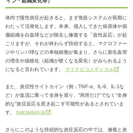
イン・組織変化等）
体内で慢性炎症が起きると、まず免疫システムが長期に
わたって活発化します。本来、侵入してきた病原体や損
傷組織を白血球などが除去し修復する「急性反応」が起
こりますが、それが終わらず持続すると、マクロファー
ジやリンパ球などの単核細胞が集まり、さらに新生血管
の増生や線維化（組織が硬くなる変化）がみられるよう
になると言われています。
マイナビコメディカル
また、炎症性サイトカイン（例：TNF-α、IL-6、IL-1な
ど）が血流に乗って全身を巡り、“局所だけ”でなく“全身
的な”炎症反応を惹き起こす可能性があるとされていま
す。
hatchobori.jp
さらにこのような持続的な炎症反応の中では、修復と炎