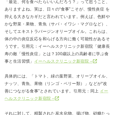
「最近、何を食べたらいいんだろう？」って思うこと、
ありますよね。実は、日々の“食事”こそが、慢性炎症 を
抑える大きなカギだと言われています。例えば、色鮮や
かな野菜・果物、青魚（サバ・イワシ・マグロなど）、
そしてエキストラバージンオリーブオイル。これらは、
体の中の炎症反応を和らげる方向に働く可能性があるそ
うです。引用元：イーヘルスクリニック新宿院「健康長
寿の敵「慢性炎症」とは？100歳以上の高齢者に学ぶ食
事と生活習慣」
イーヘルスクリニック新宿院 –
具体的には、「トマト、緑の葉野菜、オリーブオイル、
ナッツ、青魚、果物（リンゴ・ベリー類）」などが“改
善につながる食事”とされています。引用元：同上
イー
ヘルスクリニック新宿院 –
それに対して、精製された炭水化物、揚げ物、砂糖たっ