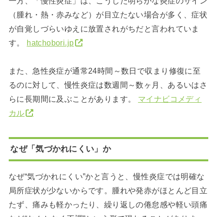
一方、「慢性炎症」は、こうした明らかな炎症のサイン
（腫れ・熱・赤みなど）が目立たない場合が多く、症状
が自覚しづらいゆえに放置されがちだと言われていま
す。
hatchobori.jp
また、急性炎症が通常24時間～数日で収まり修復に至
るのに対して、慢性炎症は数週間～数ヶ月、あるいはさ
らに長期間に及ぶことがあります。
マイナビコメディ
カル
なぜ「気づかれにくい」か
なぜ“気づかれにくい”かと言うと、慢性炎症では明確な
局所症状が少ないからです。腫れや発赤がほとんど目立
たず、痛みも軽かったり、繰り返しの倦怠感や軽い頭痛