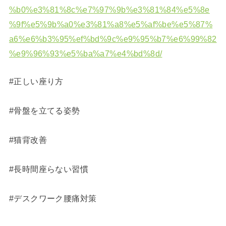
%b0%e3%81%8c%e7%97%9b%e3%81%84%e5%8e
%9f%e5%9b%a0%e3%81%a8%e5%af%be%e5%87%
a6%e6%b3%95%ef%bd%9c%e9%95%b7%e6%99%82
%e9%96%93%e5%ba%a7%e4%bd%8d/
#正しい座り方
#骨盤を立てる姿勢
#猫背改善
#長時間座らない習慣
#デスクワーク腰痛対策