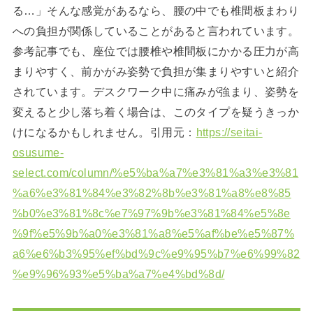
る…」そんな感覚があるなら、腰の中でも椎間板まわり
への負担が関係していることがあると言われています。
参考記事でも、座位では腰椎や椎間板にかかる圧力が高
まりやすく、前かがみ姿勢で負担が集まりやすいと紹介
されています。デスクワーク中に痛みが強まり、姿勢を
変えると少し落ち着く場合は、このタイプを疑うきっか
けになるかもしれません。引用元：
https://seitai-
osusume-
select.com/column/%e5%ba%a7%e3%81%a3%e3%81
%a6%e3%81%84%e3%82%8b%e3%81%a8%e8%85
%b0%e3%81%8c%e7%97%9b%e3%81%84%e5%8e
%9f%e5%9b%a0%e3%81%a8%e5%af%be%e5%87%
a6%e6%b3%95%ef%bd%9c%e9%95%b7%e6%99%82
%e9%96%93%e5%ba%a7%e4%bd%8d/