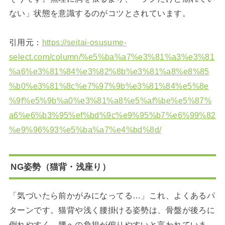
ない」状態を意識するのがコツとされています。
引用元：
https://seitai-osusume-
select.com/column/%e5%ba%a7%e3%81%a3%e3%81
%a6%e3%81%84%e3%82%8b%e3%81%a8%e8%85
%b0%e3%81%8c%e7%97%9b%e3%81%84%e5%8e
%9f%e5%9b%a0%e3%81%a8%e5%af%be%e5%87%
a6%e6%b3%95%ef%bd%9c%e9%95%b7%e6%99%82
%e9%96%93%e5%ba%a7%e4%bd%8d/
NG姿勢（猫背・浅座り）
「気づいたら前かがみになってる…」これ、よくあるパ
ターンです。猫背や浅く腰掛ける姿勢は、骨盤が後ろに
倒れやすく、腰への負担が偏りやすいと言われていま