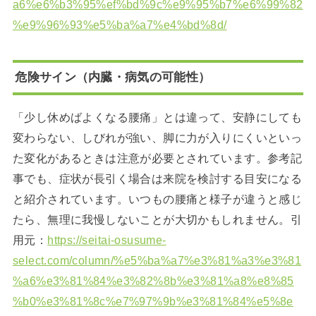
a6%e6%b3%95%ef%bd%9c%e9%95%b7%e6%99%82
%e9%96%93%e5%ba%a7%e4%bd%8d/
危険サイン（内臓・病気の可能性）
「少し休めばよくなる腰痛」とは違って、安静にしても
変わらない、しびれが強い、脚に力が入りにくいといっ
た変化があるときは注意が必要とされています。参考記
事でも、症状が長引く場合は来院を検討する目安になる
と紹介されています。いつもの腰痛と様子が違うと感じ
たら、無理に我慢しないことが大切かもしれません。引
用元：
https://seitai-osusume-
select.com/column/%e5%ba%a7%e3%81%a3%e3%81
%a6%e3%81%84%e3%82%8b%e3%81%a8%e8%85
%b0%e3%81%8c%e7%97%9b%e3%81%84%e5%8e