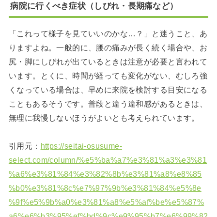
病院に行くべき症状（しびれ・長期痛など）
「これって様子を見ていいのかな…？」と迷うこと、あ
りますよね。一般的に、腰の痛みが長く続く場合や、お
尻・脚にしびれが出ているときは注意が必要と言われて
います。とくに、時間が経っても変化がない、むしろ強
くなっている場合は、早めに来院を検討する目安になる
こともあるそうです。普段と違う違和感があるときは、
無理に我慢しないほうがよいとも考えられています。
引用元：
https://seitai-osusume-
select.com/column/%e5%ba%a7%e3%81%a3%e3%81
%a6%e3%81%84%e3%82%8b%e3%81%a8%e8%85
%b0%e3%81%8c%e7%97%9b%e3%81%84%e5%8e
%9f%e5%9b%a0%e3%81%a8%e5%af%be%e5%87%
a6%e6%b3%95%ef%bd%9c%e9%95%b7%e6%99%82