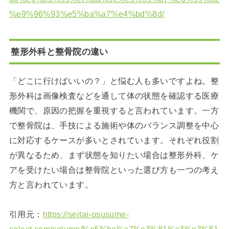
%e9%96%93%e5%ba%a7%e4%bd%8d/
整形外科と整骨院の違い
「どこに行けばいいの？」と悩む人も多いですよね。整
形外科は画像検査などを通して体の状態を確認する医療
機関で、原因の把握を重視すると言われています。一方
で整骨院は、手技による施術や体のバランス調整を中心
に対応するケースが多いとされています。それぞれ役割
が異なるため、まず状態を知りたい場合は整形外科、ケ
アを受けたい場合は整骨院といった選び方も一つの考え
方と言われています。
引用元：
https://seitai-osusume-
select.com/column/%e5%ba%a7%e3%81%a3%e3%81