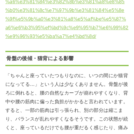
%a6%e3%81%84%e3%82%8b%e3%81%a8%e8%85
%b0%e3%81%8c%e7%97%9b%e3%81%84%e5%8e
%9f%e5%9b%a0%e3%81%a8%e5%af%be%e5%87%
a6%e6%b3%95%ef%bd%9c%e9%95%b7%e6%99%82
%e9%96%93%e5%ba%a7%e4%bd%8d/
骨盤の後傾・猫背による影響
「ちゃんと座っていたつもりなのに、いつの間にか猫背
になってる…」という人は少なくありません。骨盤が後
ろに倒れると、腰の自然なカーブが崩れやすくなり、背
中や腰の筋肉に偏った負担がかかると言われています。
すると、一部の筋肉は引っ張られ、別の部分は縮こま
り、バランスが乱れやすくなるそうです。この状態が続
くと、座っているだけでも腰が重だるく感じたり、痛み