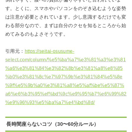
す。とくに、スマホやパソコンをのぞき込むような姿勢
は注意が必要とされています。少し意識するだけでも変
わる部分なので、まずは自分のクセを知るところから始
めてみるのもよさそうです。
引用元：
https://seitai-osusume-
select.com/column/%e5%ba%a7%e3%81%a3%e3%81
%a6%e3%81%84%e3%82%8b%e3%81%a8%e8%85
%b0%e3%81%8c%e7%97%9b%e3%81%84%e5%8e
%9f%e5%9b%a0%e3%81%a8%e5%af%be%e5%87%
a6%e6%b3%95%ef%bd%9c%e9%95%b7%e6%99%82
%e9%96%93%e5%ba%a7%e4%bd%8d/
長時間座らないコツ（30〜60分ルール）