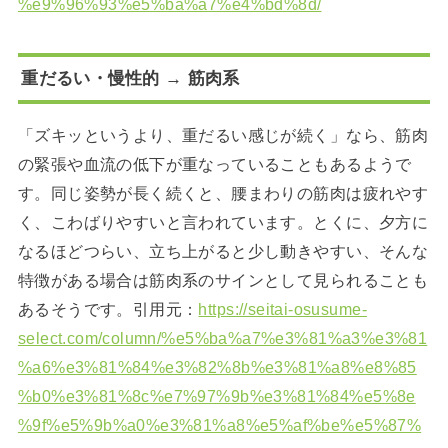
%e9%96%93%e5%ba%a7%e4%bd%8d/
重だるい・慢性的 → 筋肉系
「ズキッというより、重だるい感じが続く」なら、筋肉
の緊張や血流の低下が重なっていることもあるようで
す。同じ姿勢が長く続くと、腰まわりの筋肉は疲れやす
く、こわばりやすいと言われています。とくに、夕方に
なるほどつらい、立ち上がると少し動きやすい、そんな
特徴がある場合は筋肉系のサインとして見られることも
あるそうです。引用元：
https://seitai-osusume-
select.com/column/%e5%ba%a7%e3%81%a3%e3%81
%a6%e3%81%84%e3%82%8b%e3%81%a8%e8%85
%b0%e3%81%8c%e7%97%9b%e3%81%84%e5%8e
%9f%e5%9b%a0%e3%81%a8%e5%af%be%e5%87%