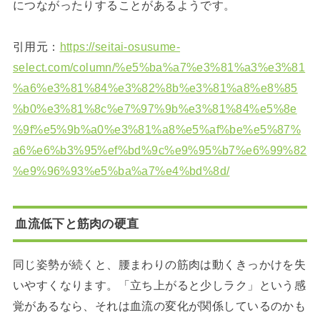
につながったりすることがあるようです。
引用元：
https://seitai-osusume-
select.com/column/%e5%ba%a7%e3%81%a3%e3%81
%a6%e3%81%84%e3%82%8b%e3%81%a8%e8%85
%b0%e3%81%8c%e7%97%9b%e3%81%84%e5%8e
%9f%e5%9b%a0%e3%81%a8%e5%af%be%e5%87%
a6%e6%b3%95%ef%bd%9c%e9%95%b7%e6%99%82
%e9%96%93%e5%ba%a7%e4%bd%8d/
血流低下と筋肉の硬直
同じ姿勢が続くと、腰まわりの筋肉は動くきっかけを失
いやすくなります。「立ち上がると少しラク」という感
覚があるなら、それは血流の変化が関係しているのかも