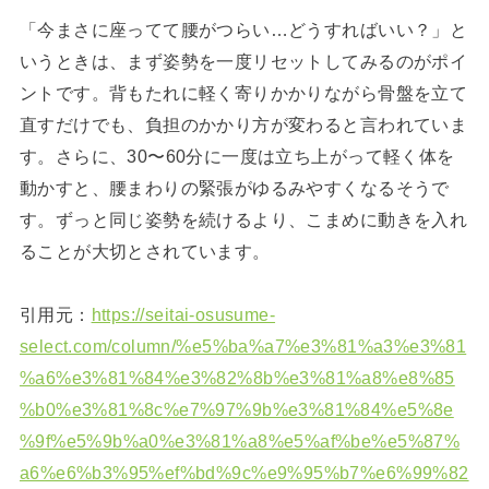
「今まさに座ってて腰がつらい…どうすればいい？」と
いうときは、まず姿勢を一度リセットしてみるのがポイ
ントです。背もたれに軽く寄りかかりながら骨盤を立て
直すだけでも、負担のかかり方が変わると言われていま
す。さらに、30〜60分に一度は立ち上がって軽く体を
動かすと、腰まわりの緊張がゆるみやすくなるそうで
す。ずっと同じ姿勢を続けるより、こまめに動きを入れ
ることが大切とされています。
引用元：
https://seitai-osusume-
select.com/column/%e5%ba%a7%e3%81%a3%e3%81
%a6%e3%81%84%e3%82%8b%e3%81%a8%e8%85
%b0%e3%81%8c%e7%97%9b%e3%81%84%e5%8e
%9f%e5%9b%a0%e3%81%a8%e5%af%be%e5%87%
a6%e6%b3%95%ef%bd%9c%e9%95%b7%e6%99%82