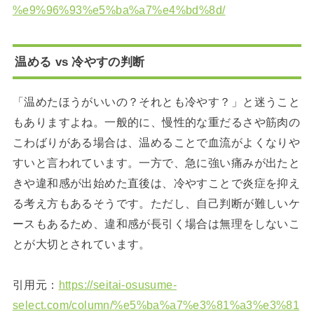
%e9%96%93%e5%ba%a7%e4%bd%8d/
温める vs 冷やすの判断
「温めたほうがいいの？それとも冷やす？」と迷うこと
もありますよね。一般的に、慢性的な重だるさや筋肉の
こわばりがある場合は、温めることで血流がよくなりや
すいと言われています。一方で、急に強い痛みが出たと
きや違和感が出始めた直後は、冷やすことで炎症を抑え
る考え方もあるそうです。ただし、自己判断が難しいケ
ースもあるため、違和感が長引く場合は無理をしないこ
とが大切とされています。
引用元：
https://seitai-osusume-
select.com/column/%e5%ba%a7%e3%81%a3%e3%81