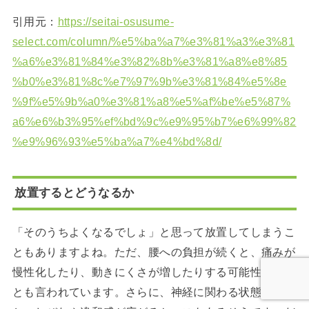
引用元：
https://seitai-osusume-
select.com/column/%e5%ba%a7%e3%81%a3%e3%81
%a6%e3%81%84%e3%82%8b%e3%81%a8%e8%85
%b0%e3%81%8c%e7%97%9b%e3%81%84%e5%8e
%9f%e5%9b%a0%e3%81%a8%e5%af%be%e5%87%
a6%e6%b3%95%ef%bd%9c%e9%95%b7%e6%99%82
%e9%96%93%e5%ba%a7%e4%bd%8d/
放置するとどうなるか
「そのうちよくなるでしょ」と思って放置してしまうこ
ともありますよね。ただ、腰への負担が続くと、痛みが
慢性化したり、動きにくさが増したりする可能性がある
とも言われています。さらに、神経に関わる状態が進む