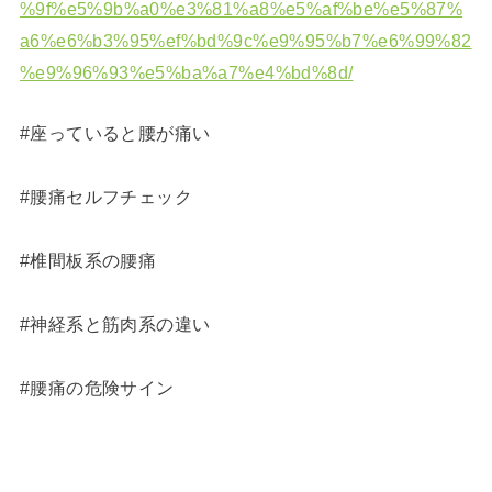
%9f%e5%9b%a0%e3%81%a8%e5%af%be%e5%87%
a6%e6%b3%95%ef%bd%9c%e9%95%b7%e6%99%82
%e9%96%93%e5%ba%a7%e4%bd%8d/
#座っていると腰が痛い
#腰痛セルフチェック
#椎間板系の腰痛
#神経系と筋肉系の違い
#腰痛の危険サイン