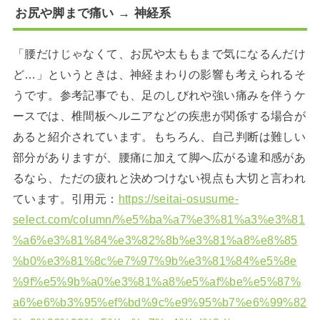
お尻や脚まで痛い → 神経系
「腰だけじゃなくて、お尻や太ももまで気になるんだけ
ど…」というときは、神経まわりの影響も考えられるそ
うです。参考記事でも、足のしびれや強い痛みを伴うケ
ースでは、椎間板ヘルニアなどの疾患が関係する場合が
あると紹介されています。もちろん、自己判断は難しい
部分がありますが、腰痛に加えて脚へ広がる違和感があ
るなら、ただの疲れと決めつけない視点も大切と言われ
ています。引用元：
https://seitai-osusume-
select.com/column/%e5%ba%a7%e3%81%a3%e3%81
%a6%e3%81%84%e3%82%8b%e3%81%a8%e8%85
%b0%e3%81%8c%e7%97%9b%e3%81%84%e5%8e
%9f%e5%9b%a0%e3%81%a8%e5%af%be%e5%87%
a6%e6%b3%95%ef%bd%9c%e9%95%b7%e6%99%82