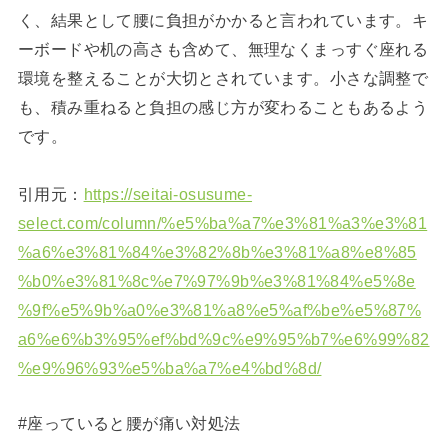
く、結果として腰に負担がかかると言われています。キ
ーボードや机の高さも含めて、無理なくまっすぐ座れる
環境を整えることが大切とされています。小さな調整で
も、積み重ねると負担の感じ方が変わることもあるよう
です。
引用元：
https://seitai-osusume-
select.com/column/%e5%ba%a7%e3%81%a3%e3%81
%a6%e3%81%84%e3%82%8b%e3%81%a8%e8%85
%b0%e3%81%8c%e7%97%9b%e3%81%84%e5%8e
%9f%e5%9b%a0%e3%81%a8%e5%af%be%e5%87%
a6%e6%b3%95%ef%bd%9c%e9%95%b7%e6%99%82
%e9%96%93%e5%ba%a7%e4%bd%8d/
#座っていると腰が痛い対処法