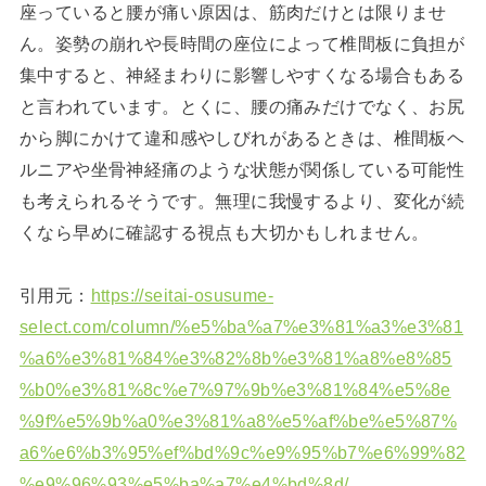
座っていると腰が痛い原因は、筋肉だけとは限りませ
ん。姿勢の崩れや長時間の座位によって椎間板に負担が
集中すると、神経まわりに影響しやすくなる場合もある
と言われています。とくに、腰の痛みだけでなく、お尻
から脚にかけて違和感やしびれがあるときは、椎間板ヘ
ルニアや坐骨神経痛のような状態が関係している可能性
も考えられるそうです。無理に我慢するより、変化が続
くなら早めに確認する視点も大切かもしれません。
引用元：
https://seitai-osusume-
select.com/column/%e5%ba%a7%e3%81%a3%e3%81
%a6%e3%81%84%e3%82%8b%e3%81%a8%e8%85
%b0%e3%81%8c%e7%97%9b%e3%81%84%e5%8e
%9f%e5%9b%a0%e3%81%a8%e5%af%be%e5%87%
a6%e6%b3%95%ef%bd%9c%e9%95%b7%e6%99%82
%e9%96%93%e5%ba%a7%e4%bd%8d/