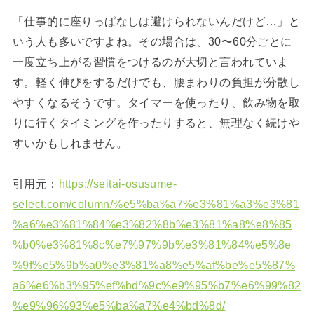
「仕事的に座りっぱなしは避けられないんだけど…」と
いう人も多いですよね。その場合は、30〜60分ごとに
一度立ち上がる習慣をつけるのが大切と言われていま
す。軽く伸びをするだけでも、腰まわりの負担が分散し
やすくなるそうです。タイマーを使ったり、飲み物を取
りに行くタイミングを作ったりすると、無理なく続けや
すいかもしれません。
引用元：
https://seitai-osusume-
select.com/column/%e5%ba%a7%e3%81%a3%e3%81
%a6%e3%81%84%e3%82%8b%e3%81%a8%e8%85
%b0%e3%81%8c%e7%97%9b%e3%81%84%e5%8e
%9f%e5%9b%a0%e3%81%a8%e5%af%be%e5%87%
a6%e6%b3%95%ef%bd%9c%e9%95%b7%e6%99%82
%e9%96%93%e5%ba%a7%e4%bd%8d/