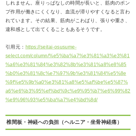
しれません。座りっぱなしの時間が長いと、筋肉のポン
プ作用が働きにくくなり、血流が滞りやすくなると言わ
れています。その結果、筋肉がこわばり、張りや重さ、
違和感として出てくることもあるそうです。
引用元：
https://seitai-osusume-
select.com/column/%e5%ba%a7%e3%81%a3%e3%81
%a6%e3%81%84%e3%82%8b%e3%81%a8%e8%85
%b0%e3%81%8c%e7%97%9b%e3%81%84%e5%8e
%9f%e5%9b%a0%e3%81%a8%e5%af%be%e5%87%
a6%e6%b3%95%ef%bd%9c%e9%95%b7%e6%99%82
%e9%96%93%e5%ba%a7%e4%bd%8d/
椎間板・神経への負担（ヘルニア・坐骨神経痛）