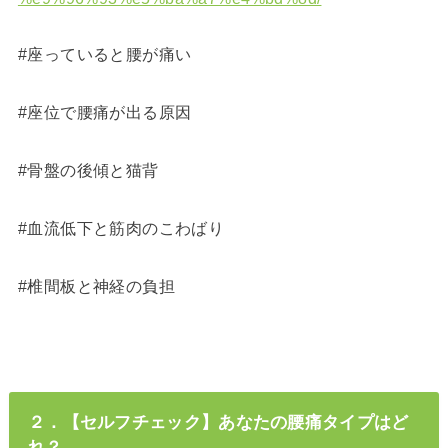
#座っていると腰が痛い
#座位で腰痛が出る原因
#骨盤の後傾と猫背
#血流低下と筋肉のこわばり
#椎間板と神経の負担
２．【セルフチェック】あなたの腰痛タイプはど
れ？