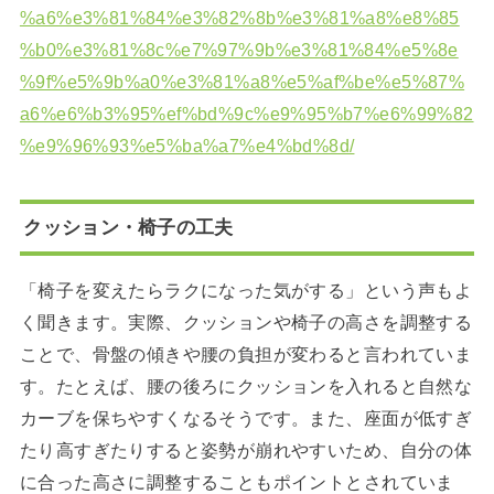
%a6%e3%81%84%e3%82%8b%e3%81%a8%e8%85
%b0%e3%81%8c%e7%97%9b%e3%81%84%e5%8e
%9f%e5%9b%a0%e3%81%a8%e5%af%be%e5%87%
a6%e6%b3%95%ef%bd%9c%e9%95%b7%e6%99%82
%e9%96%93%e5%ba%a7%e4%bd%8d/
クッション・椅子の工夫
「椅子を変えたらラクになった気がする」という声もよ
く聞きます。実際、クッションや椅子の高さを調整する
ことで、骨盤の傾きや腰の負担が変わると言われていま
す。たとえば、腰の後ろにクッションを入れると自然な
カーブを保ちやすくなるそうです。また、座面が低すぎ
たり高すぎたりすると姿勢が崩れやすいため、自分の体
に合った高さに調整することもポイントとされていま