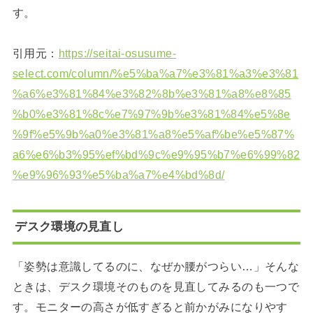
す。
引用元：
https://seitai-osusume-
select.com/column/%e5%ba%a7%e3%81%a3%e3%81
%a6%e3%81%84%e3%82%8b%e3%81%a8%e8%85
%b0%e3%81%8c%e7%97%9b%e3%81%84%e5%8e
%9f%e5%9b%a0%e3%81%a8%e5%af%be%e5%87%
a6%e6%b3%95%ef%bd%9c%e9%95%b7%e6%99%82
%e9%96%93%e5%ba%a7%e4%bd%8d/
デスク環境の見直し
「姿勢は意識してるのに、なぜか腰がつらい…」そんな
ときは、デスク環境そのものを見直してみるのも一つで
す。モニターの高さが低すぎると前かがみになりやす