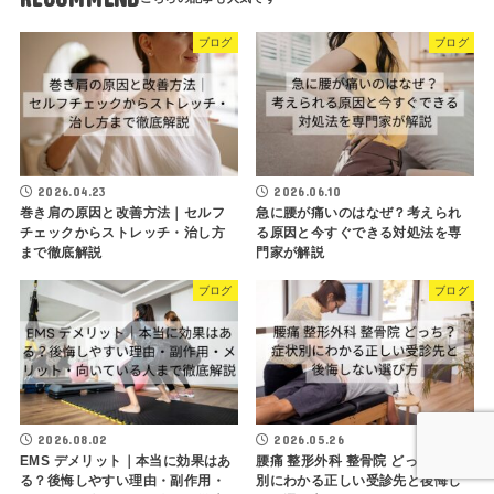
ブログ
ブログ
2026.04.23
2026.06.10
巻き肩の原因と改善方法｜セルフ
急に腰が痛いのはなぜ？考えられ
チェックからストレッチ・治し方
る原因と今すぐできる対処法を専
まで徹底解説
門家が解説
ブログ
ブログ
2026.08.02
2026.05.26
EMS デメリット｜本当に効果はあ
腰痛 整形外科 整骨院 どっち？症状
る？後悔しやすい理由・副作用・
別にわかる正しい受診先と後悔し