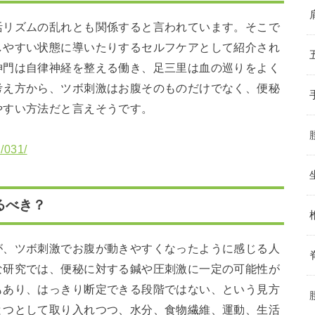
活リズムの乱れとも関係すると言われています。そこで
しやすい状態に導いたりするセルフケアとして紹介され
神門は自律神経を整える働き、足三里は血の巡りをよく
考え方から、ツボ刺激はお腹そのものだけでなく、便秘
やすい方法だと言えそうです。
n/031/
るべき？
が、ツボ刺激でお腹が動きやすくなったように感じる人
な研究では、便秘に対する鍼や圧刺激に一定の可能性が
もあり、はっきり断定できる段階ではない、という見方
とつとして取り入れつつ、水分、食物繊維、運動、生活