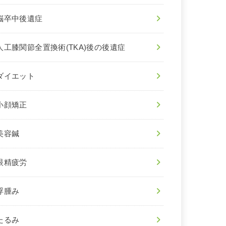
脳卒中後遺症
人工膝関節全置換術(TKA)後の後遺症
ダイエット
小顔矯正
美容鍼
眼精疲労
浮腫み
たるみ