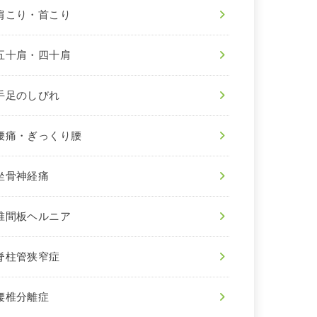
肩こり・首こり
五十肩・四十肩
手足のしびれ
腰痛・ぎっくり腰
坐骨神経痛
椎間板ヘルニア
脊柱管狭窄症
腰椎分離症