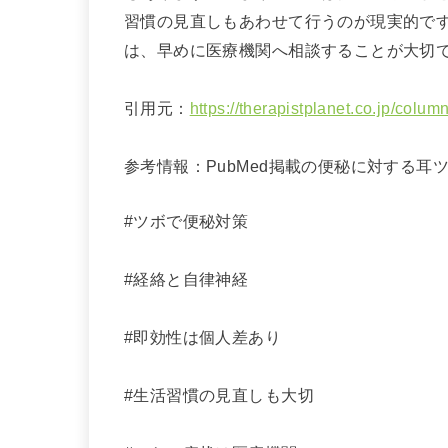
習慣の見直しもあわせて行うのが現実的で
は、早めに医療機関へ相談することが大切
引用元：
https://therapistplanet.co.jp/colum
参考情報：PubMed掲載の便秘に対する耳
#ツボで便秘対策
#経絡と自律神経
#即効性は個人差あり
#生活習慣の見直しも大切