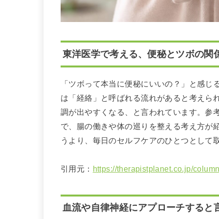
東洋医学で考える、便秘とツボの関
「ツボって本当に便秘にいいの？」と感じ
は「経絡」と呼ばれる流れがあると考えら
調が出やすくなる、と言われています。参
で、腸の働きや体の巡りを整える考え方が
うより、毎日のセルフケアのひとつとして
引用元：
https://therapistplanet.co.jp/colum
血流や自律神経にアプローチすると