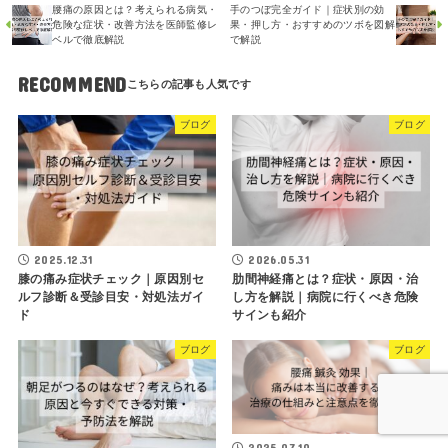
腰痛の原因とは？考えられる病気・
手のつぼ完全ガイド｜症状別の効
危険な症状・改善方法を医師監修レ
果・押し方・おすすめのツボを図解
ベルで徹底解説
で解説
RECOMMEND
ブログ
ブログ
2025.12.31
2026.05.31
膝の痛み症状チェック｜原因別セ
肋間神経痛とは？症状・原因・治
ルフ診断＆受診目安・対処法ガイ
し方を解説｜病院に行くべき危険
ド
サインも紹介
ブログ
ブログ
2025.07.10