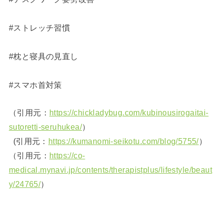
#ストレッチ習慣
#枕と寝具の見直し
#スマホ首対策
（引用元：
https://chickladybug.com/kubinousirogaitai-
sutoretti-seruhukea/
）
(引用元：
https://kumanomi-seikotu.com/blog/5755/
）
（引用元：
https://co-
medical.mynavi.jp/contents/therapistplus/lifestyle/beaut
y/24765/
）