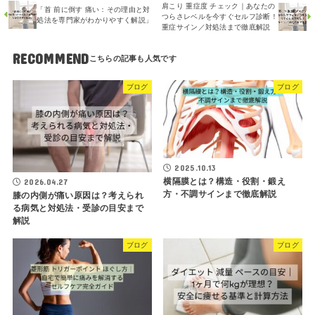
肩こり 重症度 チェック｜あなたの
「首 前に倒す 痛い：その理由と対
つらさレベルを今すぐセルフ診断！
処法を専門家がわかりやすく解説」
重症サイン／対処法まで徹底解説
RECOMMEND
ブログ
ブログ
2025.10.13
横隔膜とは？構造・役割・鍛え
2026.04.27
方・不調サインまで徹底解説
膝の内側が痛い原因は？考えられ
る病気と対処法・受診の目安まで
解説
ブログ
ブログ