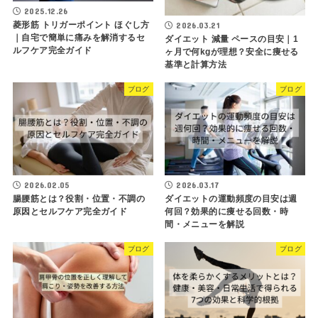
2025.12.26
菱形筋 トリガーポイント ほぐし方
2026.03.21
｜自宅で簡単に痛みを解消するセ
ダイエット 減量 ペースの目安｜1
ルフケア完全ガイド
ヶ月で何kgが理想？安全に痩せる
基準と計算方法
ブログ
ブログ
2026.02.05
2026.03.17
腸腰筋とは？役割・位置・不調の
ダイエットの運動頻度の目安は週
原因とセルフケア完全ガイド
何回？効果的に痩せる回数・時
間・メニューを解説
ブログ
ブログ