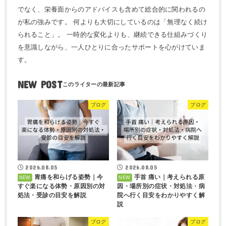
でなく、栄養面からのアドバイスも含めて総合的に関われるの
が私の強みです。 何よりも大切にしているのは「無理なく続け
られること」。 一時的な変化よりも、継続できる仕組みづくり
を意識しながら、一人ひとりに合ったサポートを心がけていま
す。
NEW POST
ブログ
ブログ
2026.08.05
2026.08.05
胃痛を和らげる姿勢｜今
手首 痛い｜考えられる原
すぐ楽になる体勢・原因別の対
因・場所別の症状・対処法・病
処法・受診の目安を解説
院へ行く目安をわかりやすく解
説
ブログ
ブログ