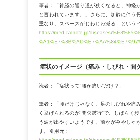
筆者：「神経の通り道が狭くなると、神経
と言われています。」さらに、加齢に伴う
重なり、スペースがじわじわ減る…という
https://medicalnote.jp/diseases/%
%A1%E7%8B%AD%E7%AA%84%E7%97
症状のイメージ（痛み・しびれ・間
読者：「症状って“腰が痛い”だけ？」
筆者：「腰だけじゃなく、足のしびれや痛
く挙げられるのが“間欠跛行”で、しばらく
う波が出やすいようです。前かがみやしゃ
す。引用元：
https://medicalnote.jp/diseases/%