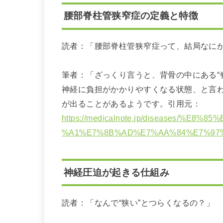
腰部脊柱管狭窄症の定義と特徴
読者：「腰部脊柱管狭窄症って、結局なに
筆者：「ざっくり言うと、背骨の中にある“
神経に負担がかかりやすくなる状態、と言
が出ることがあるようです。引用元：
https://medicalnote.jp/diseases/%
%A1%E7%8B%AD%E7%AA%84%E7%97
神経圧迫が起きる仕組み
読者：「なんで“狭い”とつらくなるの？」