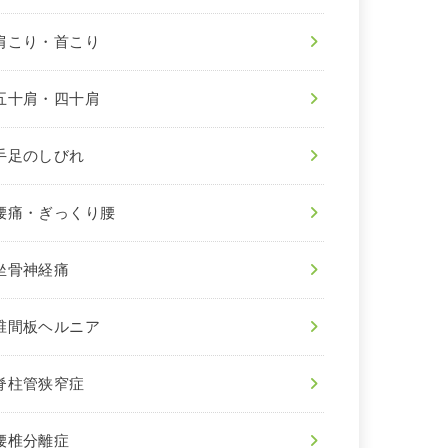
肩こり・首こり
五十肩・四十肩
手足のしびれ
腰痛・ぎっくり腰
坐骨神経痛
椎間板ヘルニア
脊柱管狭窄症
腰椎分離症