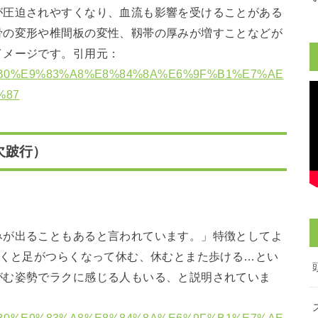
が圧迫されやすくなり、血流も影響を受けることがある
骨の変形や椎間板の変性、靱帯の厚みが増すことなどが
イメージです。引用元：
E8%85%B0%E9%83%A8%E8%84%8A%E6%9F%B1%E7%AE
%87
欠跛行）
みが出ることもあると言われています。」特徴としてよ
歩くと足がつらくなって休む、休むとまた歩ける…とい
がむ姿勢でラクに感じる人もいる、と説明されていま
E8%85%B0%E9%83%A8%E8%84%8A%E6%9F%B1%E7%AE