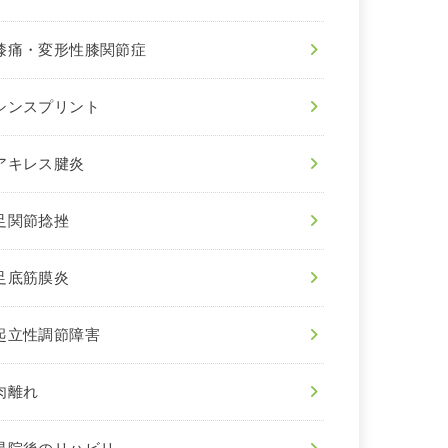
膝痛・変形性膝関節症
シンスプリント
アキレス腱炎
足関節捻挫
足底筋膜炎
起立性調節障害
肉離れ