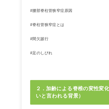
#腰部脊柱管狭窄症原因
#脊柱管狭窄症とは
#間欠跛行
#足のしびれ
２．加齢による脊椎の変性変化
いと言われる背景）