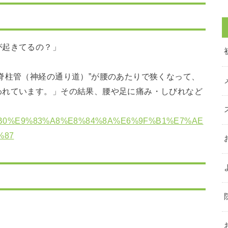
が起きてるの？」
脊柱管（神経の通り道）”が腰のあたりで狭くなって、
われています。」その結果、腰や足に痛み・しびれなど
E8%85%B0%E9%83%A8%E8%84%8A%E6%9F%B1%E7%AE
%87