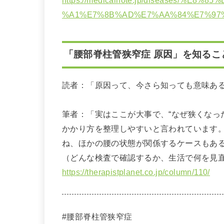
%A1%E7%8B%AD%E7%AA%84%E7%97
「腰部脊柱管狭窄症 原因」を知るこ
読者：「原因って、今さら知っても意味あ
筆者：「実はここが大事で、“なぜ狭くなっ
かかり方を整理しやすいと言われています
ね、ほかの腰の状態が関係するケースもあ
（どんな検査で確認するか、生活で何を見
https://therapistplanet.co.jp/column/110/
#腰部脊柱管狭窄症