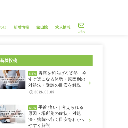
わせ
新着情報
館山院
求人情報
ご予約
新着投稿
胃痛を和らげる姿勢｜今
すぐ楽になる体勢・原因別の
対処法・受診の目安を解説
2026.08.05
手首 痛い｜考えられる
原因・場所別の症状・対処
法・病院へ行く目安をわかり
やすく解説