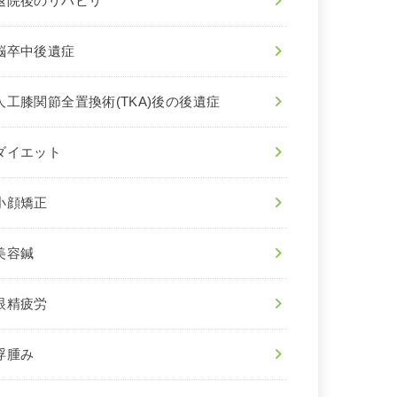
退院後のリハビリ
脳卒中後遺症
人工膝関節全置換術(TKA)後の後遺症
ダイエット
小顔矯正
美容鍼
眼精疲労
浮腫み