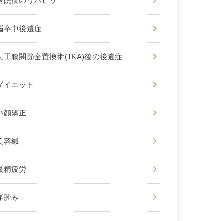
退院後のリハビリ
脳卒中後遺症
人工膝関節全置換術(TKA)後の後遺症
ダイエット
小顔矯正
美容鍼
眼精疲労
浮腫み