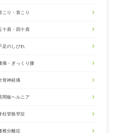
肩こり・首こり
五十肩・四十肩
手足のしびれ
腰痛・ぎっくり腰
坐骨神経痛
椎間板ヘルニア
脊柱管狭窄症
腰椎分離症