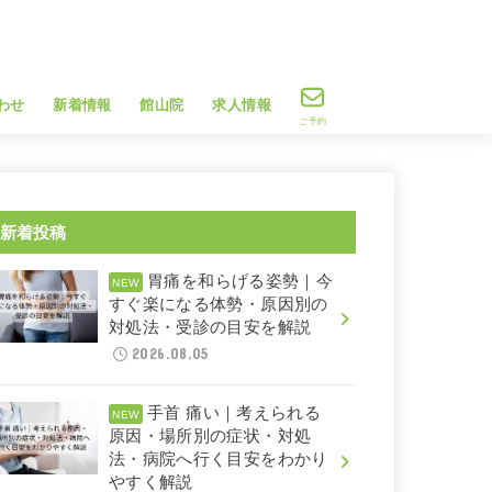
わせ
新着情報
館山院
求人情報
ご予約
新着投稿
胃痛を和らげる姿勢｜今
すぐ楽になる体勢・原因別の
対処法・受診の目安を解説
2026.08.05
手首 痛い｜考えられる
原因・場所別の症状・対処
法・病院へ行く目安をわかり
やすく解説