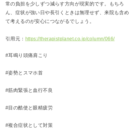
常の負担を少しずつ減らす方向が現実的です。もちろ
ん、症状が強い日や長引くときは無理せず、来院も含め
て考えるのが安心につながるでしょう。
引用元：
https://therapistplanet.co.jp/column/066/
#耳鳴り頭痛肩こり
#姿勢とスマホ首
#筋肉緊張と血行不良
#目の酷使と眼精疲労
#複合症状として対策