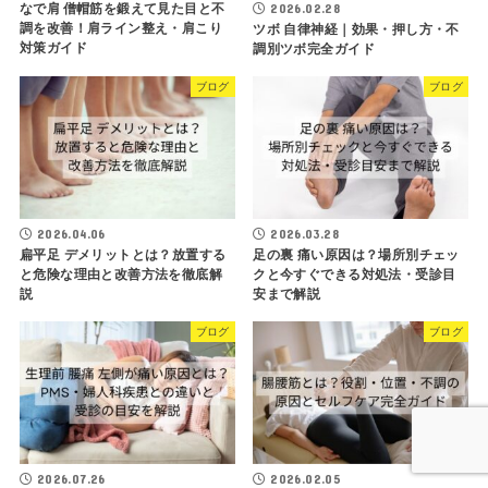
なで肩 僧帽筋を鍛えて見た目と不
2026.02.28
調を改善！肩ライン整え・肩こり
ツボ 自律神経｜効果・押し方・不
対策ガイド
調別ツボ完全ガイド
ブログ
ブログ
2026.04.06
2026.03.28
扁平足 デメリットとは？放置する
足の裏 痛い原因は？場所別チェッ
と危険な理由と改善方法を徹底解
クと今すぐできる対処法・受診目
説
安まで解説
ブログ
ブログ
2026.07.26
2026.02.05