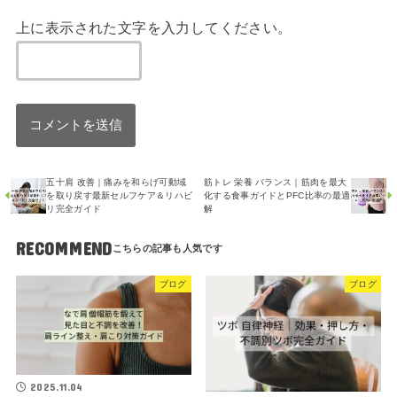
上に表示された文字を入力してください。
五十肩 改善｜痛みを和らげ可動域
筋トレ 栄養 バランス｜筋肉を最大
を取り戻す最新セルフケア＆リハビ
化する食事ガイドとPFC比率の最適
リ完全ガイド
解
RECOMMEND
ブログ
ブログ
2025.11.04