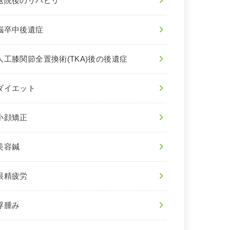
退院後のリハビリ
脳卒中後遺症
人工膝関節全置換術(TKA)後の後遺症
ダイエット
小顔矯正
美容鍼
眼精疲労
浮腫み