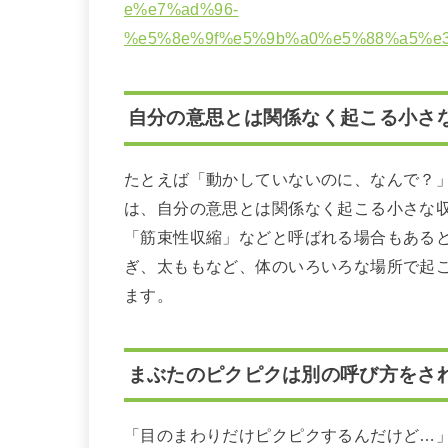
e%e7%ad%96-
%e5%8e%9f%e5%9b%a0%e5%88%a5%e
自分の意思とは関係なく起こる小さ
たとえば「動かしていないのに、なんで？
は、自分の意思とは関係なく起こる小さな
「筋束性収縮」などと呼ばれる場合もある
ぎ、太ももなど、体のいろいろな場所で起
ます。
まぶたのピクピクは別の呼び方をさ
「目のまわりだけピクピクするんだけど…