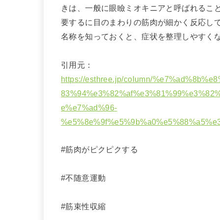
きは、一般に眼瞼ミオキニアと呼ばれるこ
要するに目のまわりの筋肉が細かく反応し
名称を知っておくと、症状を整理しやすく
引用元：
https://esthree.jp/column/%e7%ad%
83%94%e3%82%af%e3%81%99%e3%82
e%e7%ad%96-
%e5%8e%9f%e5%9b%a0%e5%88%a5%e
#筋肉がピクピクする
#不随意運動
#筋束性収縮