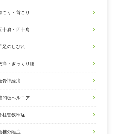
肩こり・首こり
五十肩・四十肩
手足のしびれ
腰痛・ぎっくり腰
坐骨神経痛
椎間板ヘルニア
脊柱管狭窄症
腰椎分離症