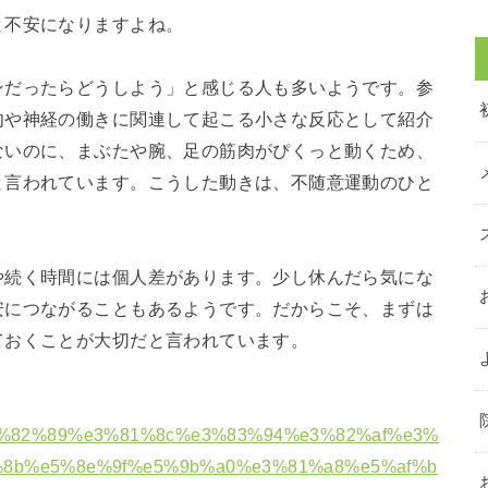
と不安になりますよね。
ンだったらどうしよう」と感じる人も多いようです。参
肉や神経の働きに関連して起こる小さな反応として紹介
ないのに、まぶたや腕、足の筋肉がぴくっと動くため、
と言われています。こうした動きは、不随意運動のひと
や続く時間には個人差があります。少し休んだら気にな
安につながることもあるようです。だからこそ、まずは
ておくことが大切だと言われています。
8b%e8%82%89%e3%81%8c%e3%83%94%e3%82%af%e3%
%8b%e5%8e%9f%e5%9b%a0%e3%81%a8%e5%af%b