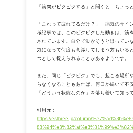
「筋肉がピクピクする」と聞くと、ちょっ
「これって疲れてるだけ？」「病気のサイ
考記事では、このピクピクした動きは、筋
されています。自分で動かそうと思ってい
気になって何度も意識してしまう方もいる
つとして捉えられることがあるようです。
また、同じ「ピクピク」でも、起こる場所
らなくなることもあれば、何日か続いて不
「どういう状態なのか」を落ち着いて知っ
引用元：
https://esthree.jp/column/%e7%ad%
83%94%e3%82%af%e3%81%99%e3%82