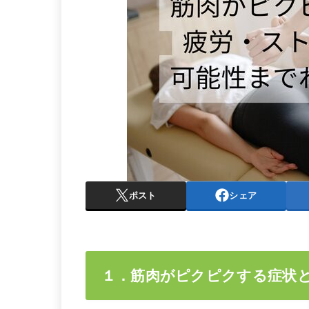
ポスト
シェア
１．筋肉がピクピクする症状