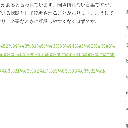
とがあると言われています。聞き慣れない言葉ですが、
ている状態として説明されることがあります。こうして
なり、必要なときに相談しやすくなるはずです。
8b%e8%82%89%e3%81%8c%e3%83%94%e3%82%af%e3%
%8b%e5%8e%9f%e5%9b%a0%e3%81%a8%e5%af%b
3%83%81%e3%82%a7%e3%83%83%e3%82%af/