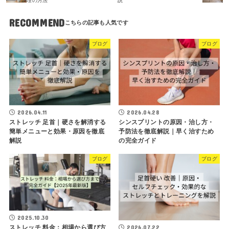
理の方法
説
RECOMMEND
ブログ
ブログ
2026.04.11
2026.04.28
ストレッチ 足首｜硬さを解消する
シンスプリントの原因・治し方・
簡単メニューと効果・原因を徹底
予防法を徹底解説｜早く治すため
解説
の完全ガイド
ブログ
ブログ
2025.10.30
ストレッチ 料金：相場から選び方
2026.07.22