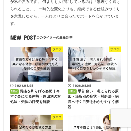
が私の強みです。 何よりも大切にしているのは「無理なく続け
られること」。 一時的な変化よりも、継続できる仕組みづくり
を意識しながら、一人ひとりに合ったサポートを心がけていま
す。
NEW POST
ブログ
ブログ
2026.08.05
2026.08.05
胃痛を和らげる姿勢｜今
手首 痛い｜考えられる原
すぐ楽になる体勢・原因別の対
因・場所別の症状・対処法・病
処法・受診の目安を解説
院へ行く目安をわかりやすく解
説
ブログ
ブログ