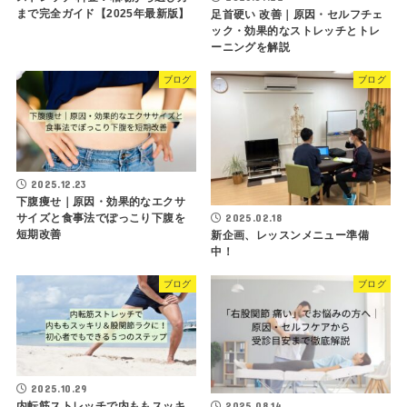
まで完全ガイド【2025年最新版】
足首硬い 改善｜原因・セルフチェ
ック・効果的なストレッチとトレ
ーニングを解説
ブログ
ブログ
2025.12.23
下腹痩せ｜原因・効果的なエクサ
2025.02.18
サイズと食事法でぽっこり下腹を
短期改善
新企画、レッスンメニュー準備
中！
ブログ
ブログ
2025.10.29
内転筋ストレッチで内ももスッキ
2025.08.14