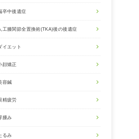
脳卒中後遺症
人工膝関節全置換術(TKA)後の後遺症
ダイエット
小顔矯正
美容鍼
眼精疲労
浮腫み
たるみ