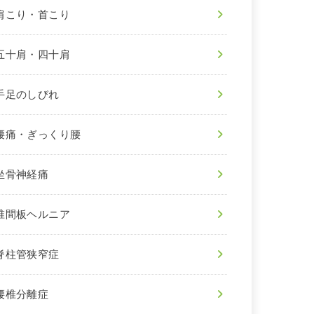
肩こり・首こり
五十肩・四十肩
手足のしびれ
腰痛・ぎっくり腰
坐骨神経痛
椎間板ヘルニア
脊柱管狭窄症
腰椎分離症