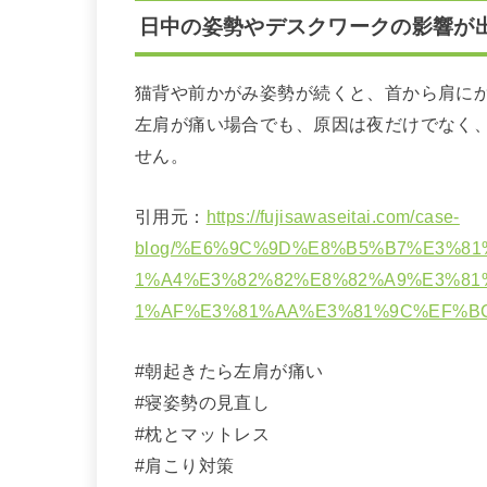
日中の姿勢やデスクワークの影響が
猫背や前かがみ姿勢が続くと、首から肩に
左肩が痛い場合でも、原因は夜だけでなく
せん。
引用元：
https://fujisawaseitai.com/case-
blog/%E6%9C%9D%E8%B5%B7%E3%8
1%A4%E3%82%82%E8%82%A9%E3%81
1%AF%E3%81%AA%E3%81%9C%EF%BC
#朝起きたら左肩が痛い
#寝姿勢の見直し
#枕とマットレス
#肩こり対策