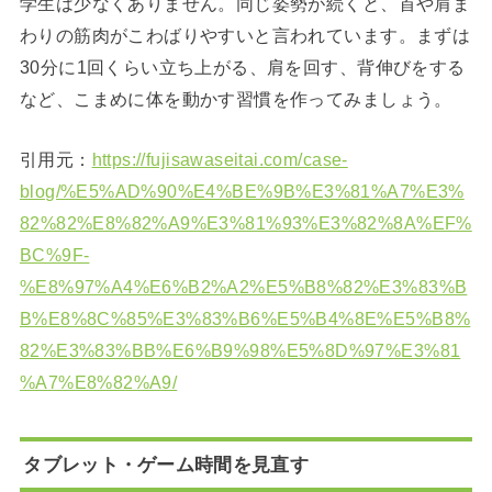
学生は少なくありません。同じ姿勢が続くと、首や肩ま
わりの筋肉がこわばりやすいと言われています。まずは
30分に1回くらい立ち上がる、肩を回す、背伸びをする
など、こまめに体を動かす習慣を作ってみましょう。
引用元：
https://fujisawaseitai.com/case-
blog/%E5%AD%90%E4%BE%9B%E3%81%A7%E3%
82%82%E8%82%A9%E3%81%93%E3%82%8A%EF%
BC%9F-
%E8%97%A4%E6%B2%A2%E5%B8%82%E3%83%B
B%E8%8C%85%E3%83%B6%E5%B4%8E%E5%B8%
82%E3%83%BB%E6%B9%98%E5%8D%97%E3%81
%A7%E8%82%A9/
タブレット・ゲーム時間を見直す