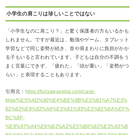
小学生の肩こりは珍しいことではない
「小学生なのに肩こり？」と驚く保護者の方もいるかも
しれません。ですが最近は、勉強やゲーム、タブレット
学習などで同じ姿勢が続き、首や肩まわりに負担がかか
る子もいると言われています。子どもは自分の不調をう
まく言葉にできず、「疲れた」「頭が重い」「姿勢がつ
らい」と表現することもあります。
引用元：
https://fujisawaseitai.com/case-
blog/%E5%AD%90%E4%BE%9B%E3%81%A7%E3%
82%82%E8%82%A9%E3%81%93%E3%82%8A%EF%
BC%9F-
%E8%97%A4%E6%B2%A2%E5%B8%82%E3%83%B
B%E8%8C%85%E3%83%B6%E5%B4%8E%E5%B8%