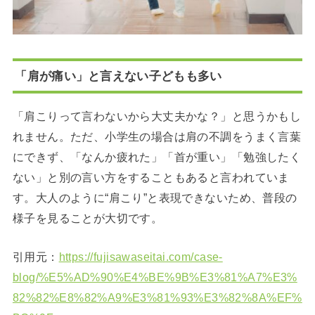
「肩が痛い」と言えない子どもも多い
「肩こりって言わないから大丈夫かな？」と思うかもし
れません。ただ、小学生の場合は肩の不調をうまく言葉
にできず、「なんか疲れた」「首が重い」「勉強したく
ない」と別の言い方をすることもあると言われていま
す。大人のように“肩こり”と表現できないため、普段の
様子を見ることが大切です。
引用元：
https://fujisawaseitai.com/case-
blog/%E5%AD%90%E4%BE%9B%E3%81%A7%E3%
82%82%E8%82%A9%E3%81%93%E3%82%8A%EF%