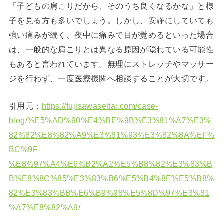
「子どもの肩こりだから、そのうち良くなるかな」と様
子を見る方も多いでしょう。しかし、安静にしていても
強い痛みが続く、夜中に痛みで目が覚めるといった場合
は、一般的な肩こりとは異なる原因が隠れている可能性
もあると言われています。無理にストレッチやマッサー
ジを行わず、一度医療機関へ相談することが大切です。
引用元：
https://fujisawaseitai.com/case-
blog/%E5%AD%90%E4%BE%9B%E3%81%A7%E3%
82%82%E8%82%A9%E3%81%93%E3%82%8A%EF%
BC%9F-
%E8%97%A4%E6%B2%A2%E5%B8%82%E3%83%B
B%E8%8C%85%E3%83%B6%E5%B4%8E%E5%B8%
82%E3%83%BB%E6%B9%98%E5%8D%97%E3%81
%A7%E8%82%A9/