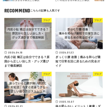
目安を理学療法士が解説
しい対処法を理学療法士が解説
RECOMMEND
ブログ
ブログ
2026.04.18
2026.01.23
内反小趾 矯正は自分でできる？原
ぎっくり腰 改善｜痛みを和らげ最
因から正しい治し方・グッズ選び
短で日常生活に戻るための完全ガ
まで徹底解説
イド
ブログ
ブログ
2025.10.07
体が柔らかい メリット｜健康・ダ
2026.03.21