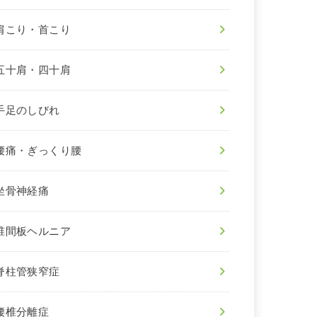
肩こり・首こり
五十肩・四十肩
手足のしびれ
腰痛・ぎっくり腰
坐骨神経痛
椎間板ヘルニア
脊柱管狭窄症
腰椎分離症