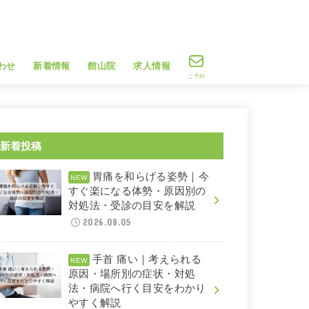
わせ
新着情報
館山院
求人情報
ご予約
新着投稿
胃痛を和らげる姿勢｜今
すぐ楽になる体勢・原因別の
対処法・受診の目安を解説
2026.08.05
手首 痛い｜考えられる
原因・場所別の症状・対処
法・病院へ行く目安をわかり
やすく解説