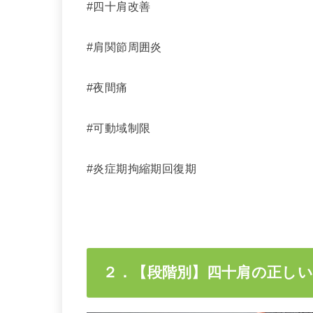
#四十肩改善
#肩関節周囲炎
#夜間痛
#可動域制限
#炎症期拘縮期回復期
２．【段階別】四十肩の正しい