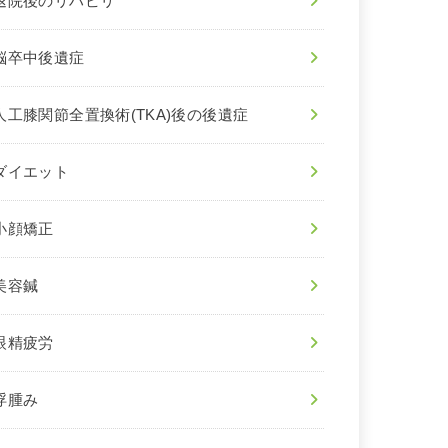
退院後のリハビリ
脳卒中後遺症
人工膝関節全置換術(TKA)後の後遺症
ダイエット
小顔矯正
美容鍼
眼精疲労
浮腫み