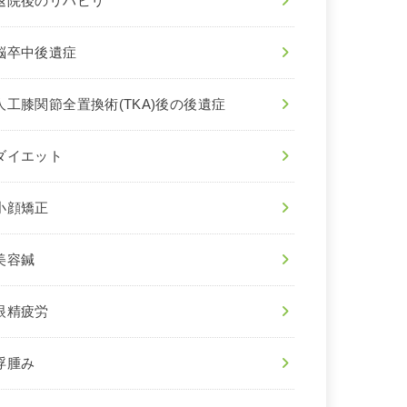
退院後のリハビリ
脳卒中後遺症
人工膝関節全置換術(TKA)後の後遺症
ダイエット
小顔矯正
美容鍼
眼精疲労
浮腫み