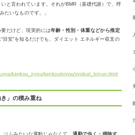
きいと言われています。それがBMR（基礎代謝）で、呼
”みたいなものです。」
必要だけど、現実的には
年齢・性別・体重などから推定
“目安”を知るだけでも、ダイエット エネルギー収支の
/bunya/kenkou_iryou/kenkou/eiyou/syokuji_kijyun.html
動き」の積み重ね
は、ジムみたいな運動じゃなくて、
通勤で歩く・掃除す