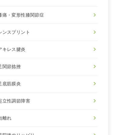
膝痛・変形性膝関節症
シンスプリント
アキレス腱炎
足関節捻挫
足底筋膜炎
起立性調節障害
肉離れ