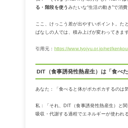
る・階段を使う
みたいな“生活の動き”で消
ここ、けっこう差が出やすいポイント。た
ぱなしの人では、積み上げが変わってきま
引用元：
https://www.tyojyu.or.jp/net/kenk
DIT（食事誘発性熱産生）は「食べ
あなた：「食べると体がポカポカするのは
私：「それ、DIT（食事誘発性熱産生）と
吸収・代謝する過程でエネルギーが使われ