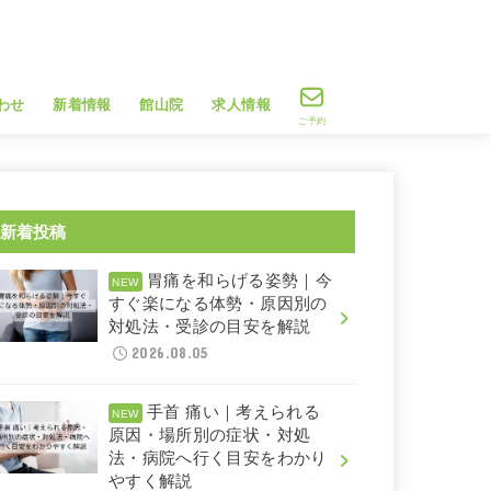
わせ
新着情報
館山院
求人情報
ご予約
新着投稿
胃痛を和らげる姿勢｜今
すぐ楽になる体勢・原因別の
対処法・受診の目安を解説
2026.08.05
手首 痛い｜考えられる
原因・場所別の症状・対処
法・病院へ行く目安をわかり
やすく解説