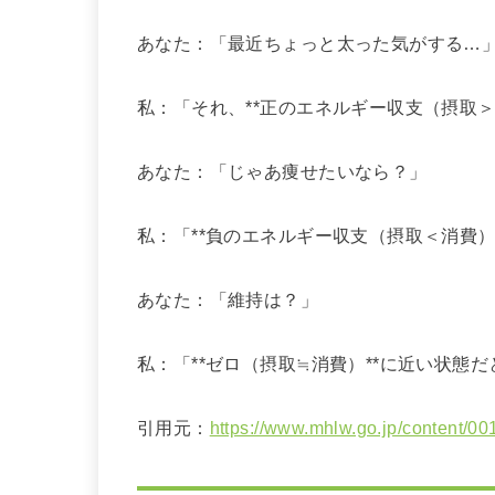
あなた：「最近ちょっと太った気がする…
私：「それ、**正のエネルギー収支（摂取
あなた：「じゃあ痩せたいなら？」
私：「**負のエネルギー収支（摂取＜消費
あなた：「維持は？」
私：「**ゼロ（摂取≒消費）**に近い状態
引用元：
https://www.mhlw.go.jp/content/0