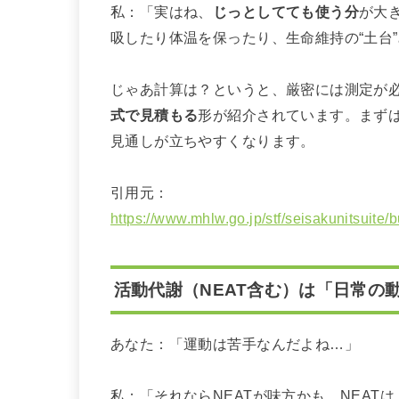
私：「実はね、
じっとしてても使う分
が大
吸したり体温を保ったり、生命維持の“土台
じゃあ計算は？というと、厳密には測定が
式で見積もる
形が紹介されています。まずは
見通しが立ちやすくなります。
引用元：
https://www.mhlw.go.jp/stf/seisakunitsuite
活動代謝（NEAT含む）は「日常の
あなた：「運動は苦手なんだよね…」
私：「それならNEATが味方かも。NEAT