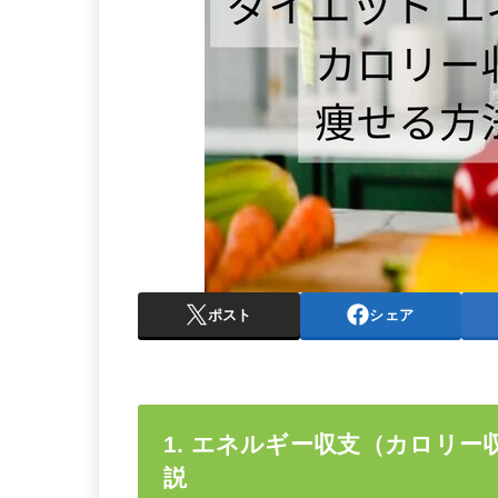
ポスト
シェア
1. エネルギー収支（カロリ
説