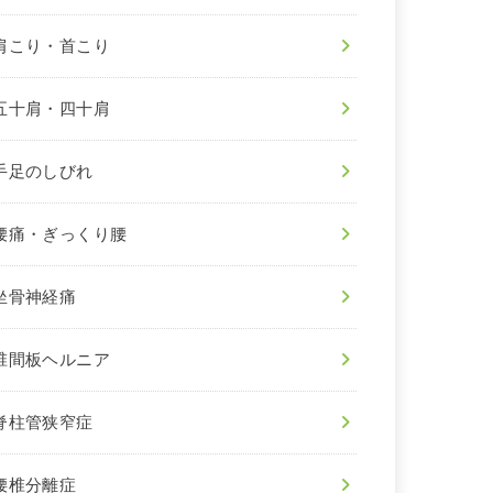
肩こり・首こり
五十肩・四十肩
手足のしびれ
腰痛・ぎっくり腰
坐骨神経痛
椎間板ヘルニア
脊柱管狭窄症
腰椎分離症