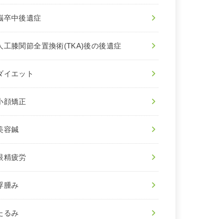
脳卒中後遺症
人工膝関節全置換術(TKA)後の後遺症
ダイエット
小顔矯正
美容鍼
眼精疲労
浮腫み
たるみ