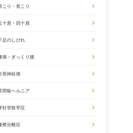
肩こり・首こり
五十肩・四十肩
手足のしびれ
腰痛・ぎっくり腰
坐骨神経痛
椎間板ヘルニア
脊柱管狭窄症
腰椎分離症