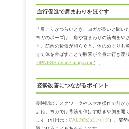
血行促進で肩まわりをほぐす
「肩こりがつらいとき、ヨガが良いと聞い
ヨガのポーズは、肩や首まわりの筋肉をや
す。筋肉の緊張が和らぐと、体のめぐりも
せて体を伸ばすことで酸素が全身に行き渡
TIPNESS online magazine
）。
姿勢改善につながるポイント
長時間のデスクワークやスマホ操作で前か
よね。ヨガでは背筋を伸ばす動きや胸を開
ます（引用元：
CALDO公式ブログ
）。姿勢
過ごせることもあるそうです。