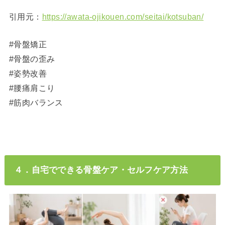
引用元：
https://awata-ojikouen.com/seitai/kotsuban/
#骨盤矯正
#骨盤の歪み
#姿勢改善
#腰痛肩こり
#筋肉バランス
４．自宅でできる骨盤ケア・セルフケア方法